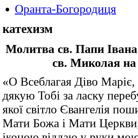
Оранта-Богородиця
катехизм
Молитва св.
Папи Івана
св. Миколая на
«О Всеблагая Діво Маріє,
дякую Тобі за ласку перебу
якої світло Євангелія поши
Мати Божа і Мати Церкви
іконою віддаю у руки мою