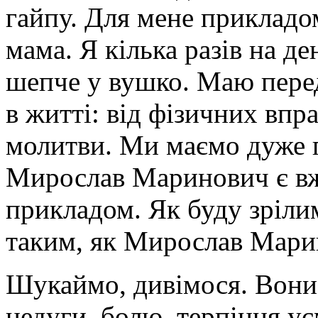
гайпу. Для мене прикладо
мама. Я кілька разів на д
шепче у вушко. Маю перед 
в житті: від фізичних впра
молитви. Ми маємо дуже 
Мирослав Маринович є вже
прикладом. Як буду зріли
таким, як Мирослав Мари
Шукаймо, дивімося. Вони
недуги, болю, терпіння ус