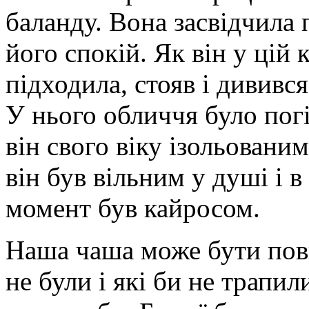
баланду. Вона засвідчила
його спокій. Як він у цій 
підходила, стояв і дивився
У нього обличчя було пог
він свого віку ізольованим
він був вільним у душі і 
момент був кайросом.
Наша чаша може бути повн
не були і які би не трапи