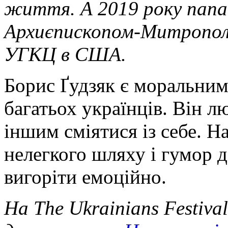
життя. А 2019 року папа
Архиєпископом-Митропол
УГКЦ в США.
Борис Ґудзяк є моральним
багатьох українців. Він л
іншим сміятися із себе. Н
нелегкого шляху і гумор 
вигоріти емоційно.
На The Ukrainians Festiva