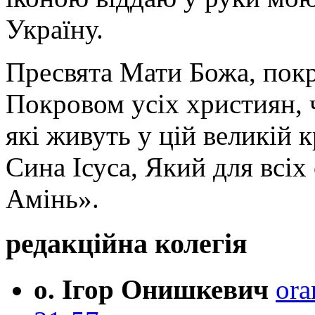
Україну.
Пресвята Мати Божа, пок
Покровом усіх християн, ч
які живуть у цій великій к
Сина Ісуса, Який для всі
Амінь».
редакційна колегія
о. Ігор Онишкевич
ora