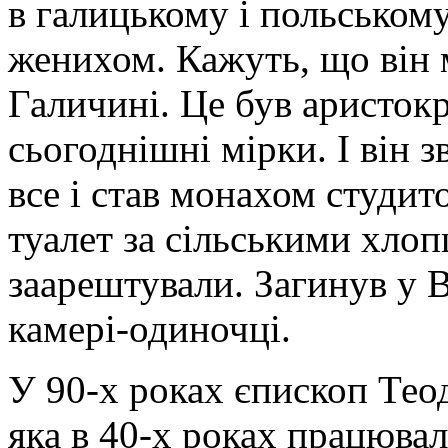
в галицькому і польськом
женихом. Кажуть, що він 
Галичині. Це був аристокр
сьогоднішні мірки. І він 
все і став монахом студит
туалет за сільськими хло
заарештували. Загинув у 
камері-одиночці.
У 90-х роках єпископ Те
яка в 40-х роках працювал