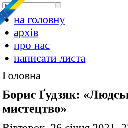
на головну
архів
про нас
написати листа
Головна
Борис Ґудзяк: «Людсь
мистецтво»
Вівторок, 26 січня 2021, 2