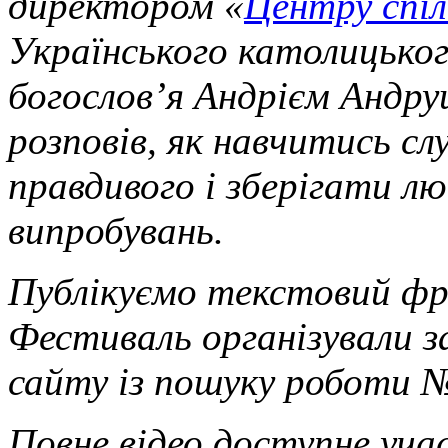
директором «
Центру спіл
Українського католицьког
богослов’я Андрієм Андру
розповів, як навчитись сл
правдивого і зберігати лю
випробувань.
Публікуємо текстовий фр
Фестиваль організували 
сайту із пошуку роботи №
Повне відео доступне уча