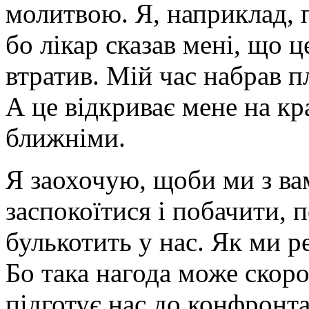
молитвою. Я, наприклад, п
бо лікар сказав мені, що ц
втратив. Мій час набрав п
А це відкриває мене на кр
ближніми.
Я заохочую, щоби ми з ва
заспокоїтися і побачити, 
булькотить у нас. Як ми р
Бо така нагода може скоро
підготує нас до конфронт