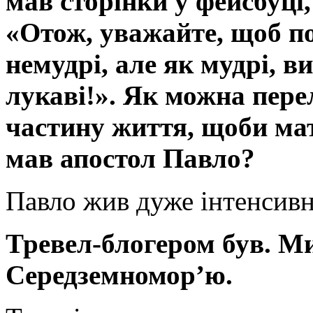
мав сторінки у фейсбуці,
«Отож, уважайте, щоб по
немудрі, але як мудрі, в
лукаві!». Як можна пере
частину життя, щоби мат
мав апостол Павло?
Павло жив дуже інтенсивн
Тревел-блогером був. М
Середземномор’ю.