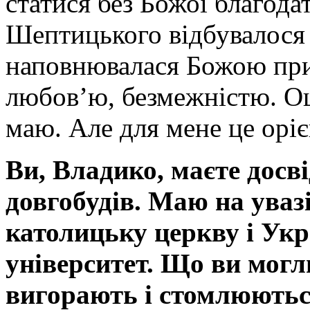
статися без Божої благодат
Шептицького відбувалося 
наповнювалася Божою при
любов’ю, безмежністю. Оц
маю. Але для мене це оріє
Ви, Владико, маєте досві
довгобудів. Маю на уваз
католицьку церкву і Ук
університет. Що ви могл
вигорають і стомлюють