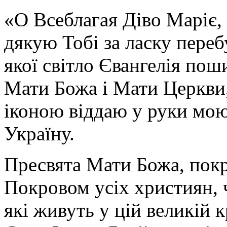
«О Всеблагая Діво Маріє,
дякую Тобі за ласку перебу
якої світло Євангелія поши
Мати Божа і Мати Церкви
іконою віддаю у руки мою
Україну.
Пресвята Мати Божа, пок
Покровом усіх християн, ч
які живуть у цій великій к