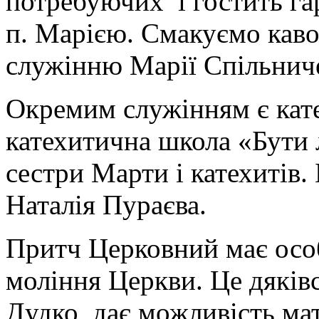
потребуючих і гостить г
п. Марією. Смакуємо каво
служінню Марії Спільнич
Окремим служінням є кате
катехитична школа «Бути
сестри Марти і катехитів.
Наталія Пураєва.
Притч Церковний має особ
моління Церкви. Це дяків
Дудко, дає можливість мати