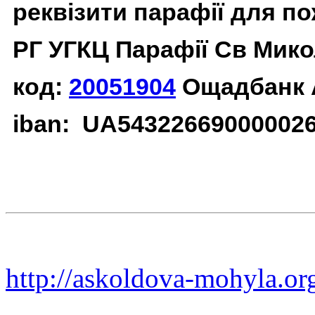
реквізити парафії для п
РГ УГКЦ Парафії Св Мико
код:
20051904
Ощадбанк 
iban: UA54322669000002
http://askoldova-mohyla.or