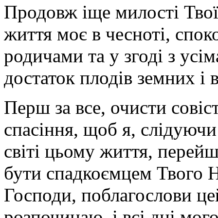
Продовж іще милості Твої
життя моє в чесноті, спокої
родичами та у згоді з усі
достаток плодів земних і 
Перш за все, очисти сові
спасіння, щоб я, слідуючи
світі цьому життя, перейш
бути спадкоємцем Твого Н
Господи, поблагослови це
розпочинаю, і всі дні мо