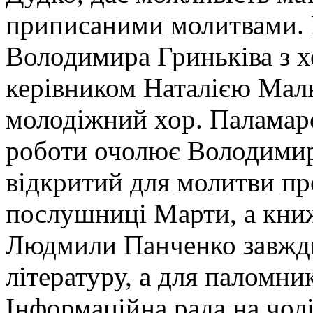
приписаними молитвами. 
Володимира Гриньківа з х
керівником Наталією Мал
молодіжний хор. Паламарс
роботи очолює Володими
відкритий для молитви пр
послушниці Марти, а кни
Людмили Панченко завжд
літературу, а для паломник
Інформаційна рада на чо