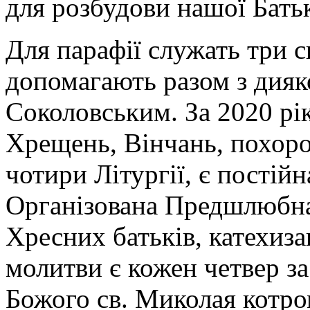
для розбудови нашої Бать
Для парафії служать три 
допомагають разом з дия
Соколовським. За 2020 рі
Хрещень, Вінчань, похоро
чотири Літургії, є постійн
Організована Предшлюбна 
Хресних батьків, катехиз
молитви є кожен четвер з
Божого св. Миколая котро