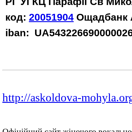
РГ УГКЦ Парафії Св Мико
код:
20051904
Ощадбанк 
iban: UA54322669000002
http://askoldova-mohyla.or
Офіційний сайт жіночого вокальн