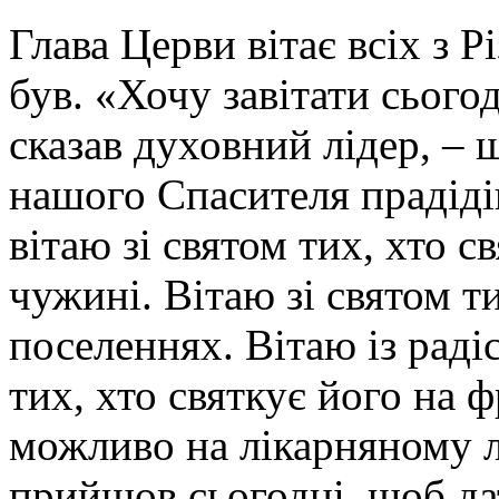
Глава Церви вітає всіх з Р
був. «Хочу завітати сього
сказав духовний лідер, –
нашого Спасителя прадід
вітаю зі святом тих, хто св
чужині. Вітаю зі святом ти
поселеннях. Вітаю із раді
тих, хто святкує його на ф
можливо на лікарняному лі
прийшов сьогодні, щоб да