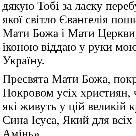
дякую Тобі за ласку перебу
якої світло Євангелія поши
Мати Божа і Мати Церкви
іконою віддаю у руки мою
Україну.
Пресвята Мати Божа, пок
Покровом усіх християн, ч
які живуть у цій великій к
Сина Ісуса, Який для всі
Амінь».