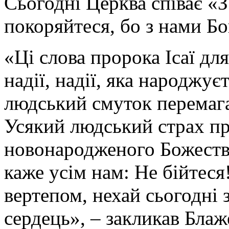
Сьогодні Церква співає «З
покоряйтеся, бо з нами Бо
«Ці слова пророка Ісаї для
надії, надії, яка народжуєт
людський смуток перемага
Усякий людський страх пр
новонародженого Божестве
каже усім нам: Не бійтес
вертепом, нехай сьогодні 
сердець», – закликав Бла