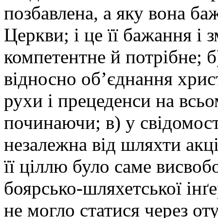
позбавлена, а яку вона ба
Церкви; і це її бажання і 
компетентне й потрібне; б
відносно об’єднання хрис
рухи і прецеденси на всьо
починаючи; в) у свідомості 
незалежна від шляхти акці
її ціллю було саме висвоб
боярсько-шляхетської інґе
не могло статися через от