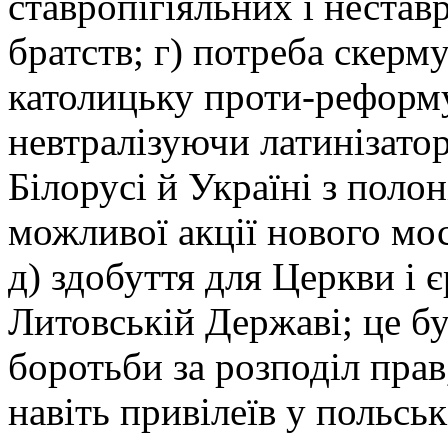
ставропігіяльних і неста
братств; г) потреба скерм
католицьку проти-реформу
невтралізуючи латинізато
Білорусі й Україні з полон
можливої акції нового моск
д) здобуття для Церкви і 
Литовській Державі; це бу
боротьби за розподіл прав,
навіть привілеїв у польсь