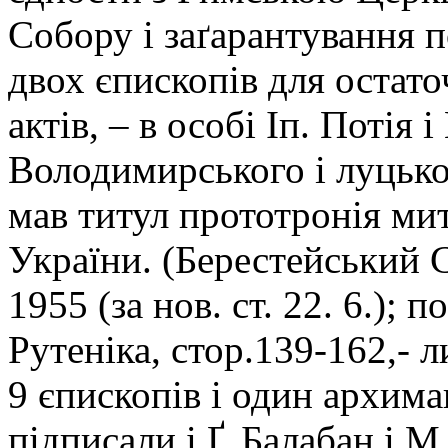
Собору і заґарантування п
двох єпископів для остато
актів, – в особі Іп. Потія 
Володимирського і луцько
мав титул прототронія мит
України. (Берестейський 
1955 (за нов. ст. 22. 6.); 
Рутеніка, стор.139-162,- 
9 єпископів і один архим
підписали і Ґ. Балабан і 