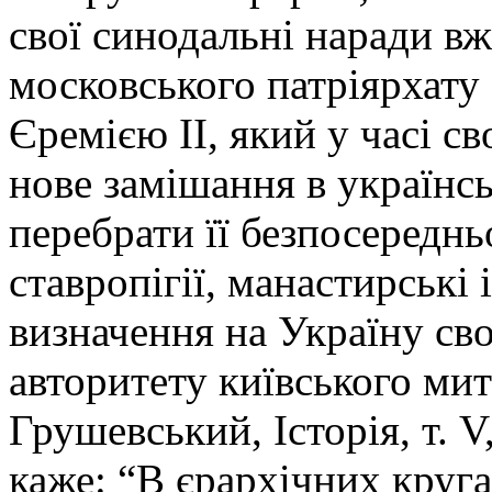
свої синодальні наради вже
московського патріярхату 
Єремією II, який у часі с
нове замішання в українс
перебрати її безпосереднь
ставропігії, манастирські 
визначення на Україну сво
авторитету київського ми
Грушевський, Історія, т. V
каже: “В єрархічних круга