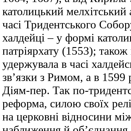
католицький мелхітський а
часі Тридентського Собо
халдейці – у формі катол
патріярхату (1553); також
удержувала в часі халдей
зв’язки з Римом, а в 1599 
Діям-пер. Так по-тридент
реформа, силою своїх рел
на церковні відносини мі
наближення й об’єднання 