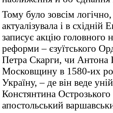
Тому було зовсім логічно,
актуалізувала і в східній 
записує акцію головного н
реформи – єзуїтського Орд
Петра Скарги, чи Антона П
Московщину в 1580-их рок
Україну, – де він веде уні
Констянтина Острозького в
апостольський варшавськи