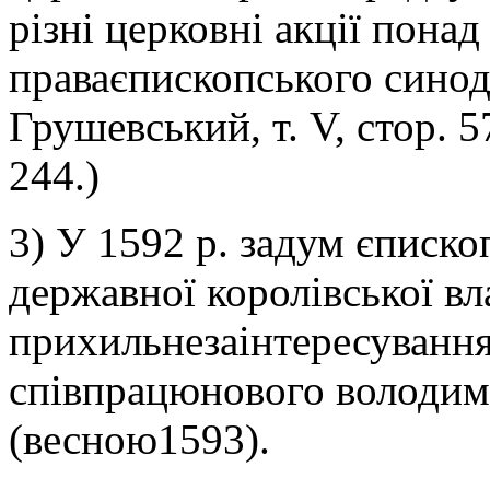
різні церковні акції понад
праваєпископського синоду
Грушевський, т. V, стор. 5
244.)
3) У 1592 р. задум єписко
державної королівської вл
прихильнезаінтересування 
співпрацюнового володими
(весною1593).