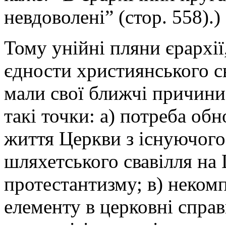
невдоволені” (стор. 558).)
Тому унійні пляни єрархії
єдности християнського сві
мали свої ближчі причини 
такі точки: а) потреба об
життя Церкви з існуючого 
шляхетського свавілля на Ц
протестантизму; в) неком
елементу в церковні справ