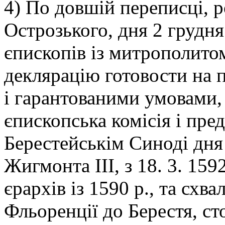
4) По довшій переписці, р
Острозького, дня 2 грудня 
єпископів із митрополито
деклярацію готовости на 
і гарантованими умовами,
єпископська комісія і пре
Берестейськім Синоді дня 
Жигмонта III, з 18. 3. 15
єрархів із 1590 р., та схвал
Фльоренції до Берестя, сто