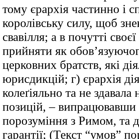
тому єрархія частинно і с
королівську силу, щоб зне
свавілля; а в почутті своє
прийняти як обов’язуючо
церковних братств, які ді
юрисдикцій; г) єрархія ді
колеґіяльно та не здавала
позицій, – випрацювавши
порозуміння з Римом, та 
гарантії; (Текст “умов” п