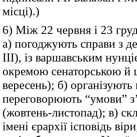
місці).)
6) Між 22 червня і 23 гру
а) погоджують справи з 
III), із варшавським нун
окремою сенаторською й 
вересень); б) організують
переговорюють “умови” з
(жовтень-листопад); в) ск
імені єрархії ісповідь вір