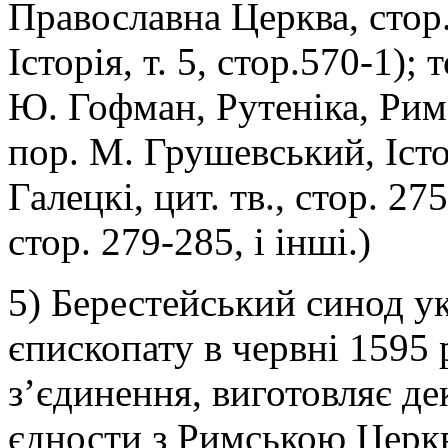
Православна Церква, стор
Історія, т. 5, стор.570-1)
Ю. Гофман, Рутеніка, Рим 
пор. М. Грушевський, Істор
Галецкі, цит. тв., стор. 27
стор. 279-285, і інші.)
5) Берестейський синод у
єпископату в червні 1595 
з’єдинення, виготовляє д
єдности з Римською Церкв