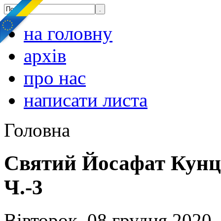
на головну
архів
про нас
написати листа
Головна
Святий Йосафат Кунце
Ч.-3
Вівторок, 08 грудня 2020,