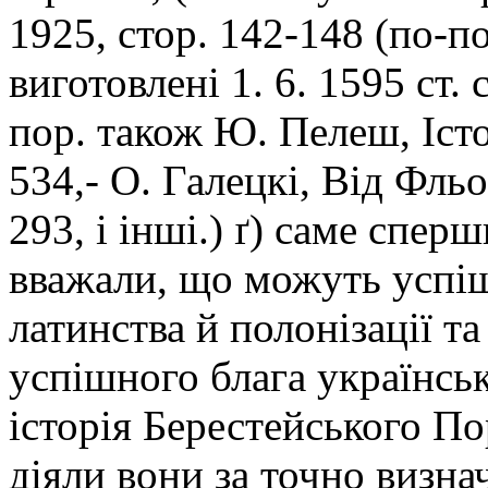
1925, стор. 142-148 (по-по
виготовлені 1. 6. 1595 ст. 
пор. також Ю. Пелеш, Істор
534,- О. Галецкі, Від Фльо
293, і інші.) ґ) саме спе
вважали, що можуть успіш
латинства й полонізації т
успішного блага українсь
історія Берестейського П
діяли вони за точно визн