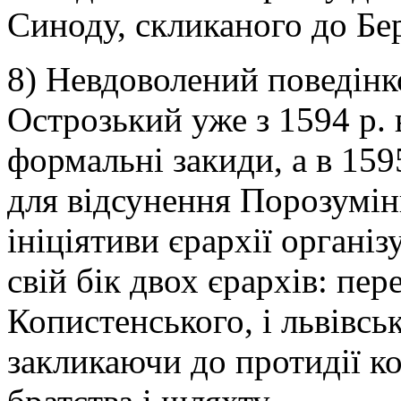
Синоду, скликаного до Бер
8) Невдоволений поведінк
Острозький уже з 1594 р. 
формальні закиди, а в 159
для відсунення Порозумінн
ініціятиви єрархії органі
свій бік двох єрархів: пе
Копистенського, і львівськ
закликаючи до протидії к