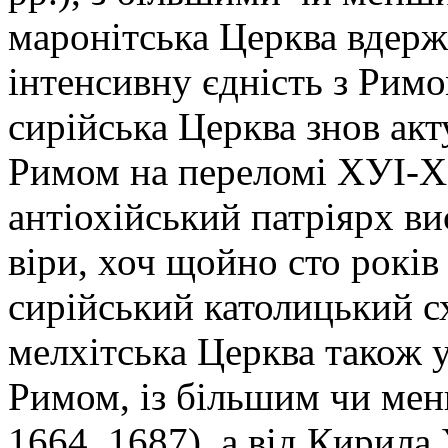
маронітська Церква вдер
інтенсивну єдність з Римо
сирійська Церква знов акту
Римом на переломі ХУІ-ХУІ
антіохійський патріярх ви
віри, хоч щойно сто років
сирійський католицький сх
мелхітська Церква також у
Римом, із більшим чи мен
1664, 1687), а від Кирила 