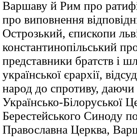
Варшаву й Рим про ратифі
про виповнення відповідни
Острозький, єпископи льв
константинопільський пр
представники братств і шл
української єрархії, відс
народ до спротиву, даючи
Українсько-Білоруської Ц
Берестейського Синоду по
Православна Церква, Варша