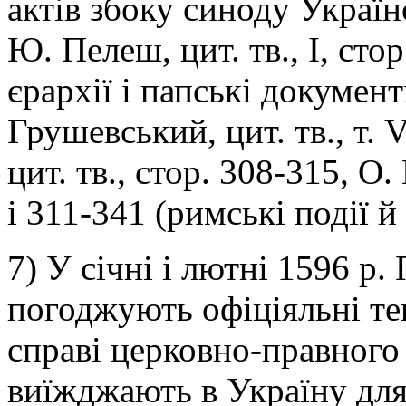
актів збоку синоду Україн
Ю. Пелеш, цит. тв., І, сто
єрархії і папські документ
Грушевський, цит. тв., т. 
цит. тв., стор. 308-315, О. 
і 311-341 (римські події й
7) У січні і лютні 1596 р.
погоджують офіціяльні те
справі церковно-правног
виїжджають в Україну для