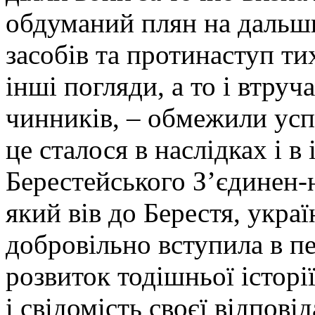
обдуманий плян на дальш
засобів та протинаступ тих
інші погляди, а то і втру
чинників, – обмежили успіх
це сталося в наслідках і в і
Берестейського З’єдинен-
який вів до Берестя, украї
добровільно вступила в п
розвиток тодішньої історії
і свідомість своєї відпов