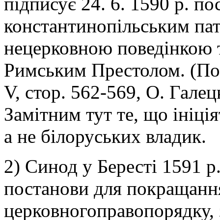
підписує 24. 6. 1590 р. по
константинопільським пат
нецерковною поведінкою т
Римським Престолом. (Пор
V, стор. 562-569, О. Галец
Замітним тут те, що ініці
а не білоруських владик.
2) Синод у Бересті 1591 р
постанови для покращанн
церковногоправопорядку, 