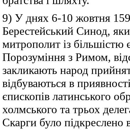
братства і шляхту.
9) У днях 6-10 жовтня 1596 
Берестейський Синод, яки
митрополит із більшістю 
Порозуміння з Римом, ві
закликають народ прийнят
відбуваються в приявності
єпископів латинського обр
холмського та трьох деле
Скарги було підкреслено в