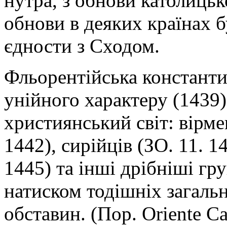
нутра, з обнови католицько
обнови в деяких країнах б
єдности з Сходом.
Фльорентійська константи
унійного характеру (1439
християнський світ: вірмені
1442), сирійців (ЗО. 11. 14
1445) та інші дрібніші гру
натиском тодішніх загаль
обставин. (Пор. Оrіеntе Саt