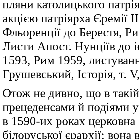
пляни католицького патрія
акцією патріярха Єремії II,
Фльоренції до Берестя, Ри
Листи Апост. Нунціїв до іс
1593, Рим 1959, листуванн
Грушевський, Історія, т. V,
Отож не дивно, що в такій
прецеденсами й подіями у
в 1590-их роках церковна 
білоруської єрархії; вона