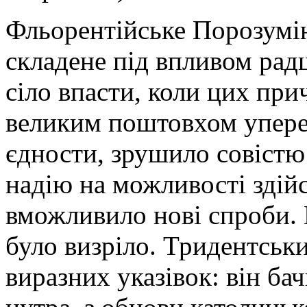
Фльорентійське Порозумі
складене під впливом рад
сіло впасти, коли цих при
великим поштовхом упере
єдности, зрушило совістю
надію на можливості здій
вможливило нові спроби. 
було визріло. Тридентськ
виразних указівок: він бач