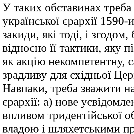
У таких обставинах треба 
української єрархії 1590-и
закиди, які тоді, і згодом,
відносно її тактики, яку п
як акцію некомпетентну, с
зрадливу для східньої Цер
Навпаки, треба зважити на
єрархії: а) нове усвідомле
впливом тридентійської о
владою і шляхетськими пр