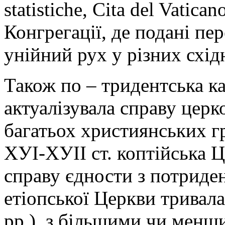
statistiche, Сіtа del Vatic
Конгрегації, де подані пер
унійний рух у різних схід
Також по – тридентська к
актуалізувала справу церк
багатьох християнських г
ХУІ-ХУІІ ст. коптійська 
справу єдности з потриде
етіопської Церкви тривал
рр.), з більшими чи менш