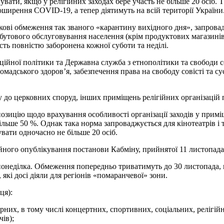
ати, якщо у релігійних заходах бере участь не більше 20 осіб. Т
ширення COVID-19, а тепер діятимуть на всій території України
ткові обмеження так званого «карантину вихідного дня», запрова
бутового обслуговування населення (крім продуктових магазинів,
сть повністю заборонена кожної суботи та неділі.
аційної політики та Державна служба з етнополітики та свободи с
адського здоров’я, забезпечення права на свободу совісті та сус
до церковних споруд, інших приміщень релігійних організацій пр
зицію щодо врахування особливості організації заходів у приміщ
льше 50 %. Однак така норма запроваджується для кінотеатрів і те
увати одночасно не більше 20 осіб.
йного опублікування постанови Кабміну, прийнятої 11 листопада
понеділка. Обмеження попередньо триватимуть до 30 листопада, по
кі досі діяли для регіонів «помаранчевої» зони.
ця):
рних, в тому числі концертних, спортивних, соціальних, релігійн
ів);