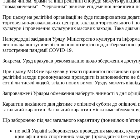
Таким чином, храми та інші релігійні споруди можуть функціонув
“помаранчевим” і “червоним” рівнями епідемічної небезпеки по
При цьому на релігійні організації не буде поширюватися дода
торговельно-розважальних центрів, закладів торговельного і по
культури і проведення культурних масових заходів. Така діяльні
Напередодні засідання Уряду, Міністерство культури та інформ
листопада виступили зі спільною позицією щодо збереження гром
загострення пандемії COVID-19.
Зокрема, Уряд врахував рекомендацію щодо збереження доступу 
При цьому МОЗ не врахував у тексті прийнятої постанови пропо
релігійні заходи пропонувалося проводити із заповненістю не бі
сотні чи тисячі людей, згідно нових вимог Уряду можуть відвід
Запроваджені Урядом обмеження наберуть чинності з дня офіці
Карантин вихідного дня діятиме з опівночі суботи до опівночі 
загальний карантин. Загальний карантин міститиме обмеження, я
Що заборонено під час загального карантину (понеділок-п’ятни
по всій Україні забороняється проведення масових, культу
крім офіційних спортивних заходів (проводяться без глядач