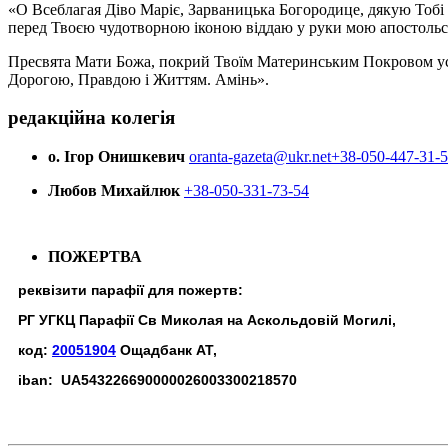
«О Всеблагая Діво Маріє, Зарваницька Богородице, дякую Тобі з
перед Твоєю чудотворною іконою віддаю у руки мою апостольс
Пресвята Мати Божа, покрий Твоїм Материнським Покровом усіх х
Дорогою, Правдою і Життям. Амінь».
редакційна колегія
о. Ігор Онишкевич
oranta-gazeta@ukr.net
+38-050-447-31-
Любов Михайлюк
+38-050-331-73-54
ПОЖЕРТВА
реквізити парафії для пожертв:
РГ УГКЦ Парафії Св Миколая на Аскольдовій Могилі,
код:
20051904
Ощадбанк АТ,
iban: UA543226690000026003300218570