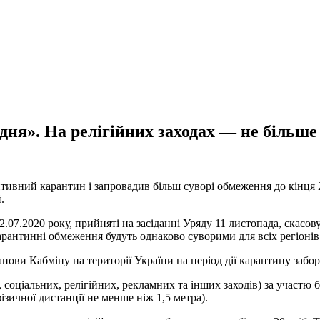
дня». На релігійних заходах — не більше
птивний карантин і запровадив більш суворі обмеження до кінця 
.
.07.2020 року, прийняті на засіданні Уряду 11 листопада, скасов
нтинні обмеження будуть однаково суворими для всіх регіонів У
танови Кабміну на території України на період дії карантину забо
соціальних, релігійних, рекламних та інших заходів) за участю бі
ізичної дистанції не менше ніж 1,5 метра).