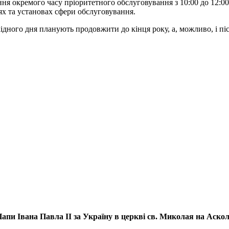
ня окремого часу пріоритетного обслуговування з 10:00 до 12:00 
ях та установах сфери обслуговування.
ідного дня планують продовжити до кінця року, а, можливо, і піс
апи Івана Павла ІІ за Україну
в церкві св. Миколая на Аско