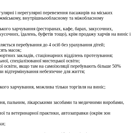
гулярні і нерегулярні перевезення пасажирів на міських
міжміському, внутрішньообласному та міжобласному
ького харчування (ресторанах, кафе, барах, закусочних,
кусочних, їдалень, буфетів тощо), крім продажу харчів на виніс і
яється перебування до 4 осіб без урахування дітей;
сять масок;
рортних закладів, стаціонарних відділень протезування;
ьної, спеціалізованої мистецької освіти;
кої освіти, якщо там на самоізоляції перебувають більше 50%
оли відтермінування небезпечне для життя;
кого харчування, можлива тільки торгівля на виніс;
ання, пальним, лікарськими засобами та медичними виробами,
ної та ветеринарної практики, автозаправки (окрім зон
ки;