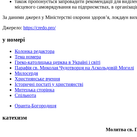
також пропонується запровадити рекомендації для виділен
місцевого самоврядування на підприємствах, в організаці
За даними джерел у Міністерстві охорони здоров’я, локдаун вих
Джерело:
https://credo.pro/
у номері
Колонка редактора
Тема номера
Греко-католицька церква в Україні і світі
Парафія св. Миколая Чудотворця на Аскольдовій Могилі
Милосердя
Християнське вчення
Історичні постаті у християнстві
Митецька сторінка
Спільнота
Оранта-Богородиця
катехизм
Молитва св.
П