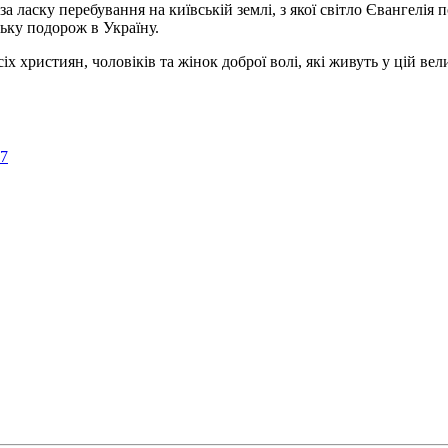
а ласку перебування на київській землі, з якої світло Євангелія 
ьку подорож в Україну.
ристиян, чоловіків та жінок доброї волі, які живуть у цій велик
57