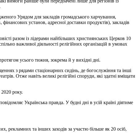
акі вимоги раніше були передбачені лише для регіонів із
.
дженого Урядом для закладів громадського харчування,
 фінансових установ, адресної доставки продуктів), закладів
овісті разом із лідерами найбільших християнських Церков 10
пільно важливої діяльності релігійних організацій в умовах
отягом усього тижня, зокрема й у вихідні дні.
еннях з рядами стаціонарних сидінь, де богослужіння та інші
атрів. Отже навіть великі релігійні споруди, які здатні вміщати
 2020 року.
відомляє Українська правда. У будні дні в усій країні діятиме
их, рекламних та інших заходів за участю більше як 20 осіб,