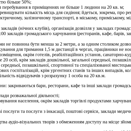
істю більше 50%;
ти перебування в приміщеннях не більше 1 людини на 20 кв. м;
евищувати кількість місць для сидіння; йдеться, зокрема, про ре
ектричному, залізничному транспорті, в міському, приміському, 
акладів (нічних клубів), організація дозвілля у закладах громадс
:00 закладів громадського харчування (ресторанів, кафе, барів, за
ми не повинна бути менша за 2 метри, а за одним столиком дозвол
ркування для тримання 1,5 м дистанції в чергах, працівники не но
розміщення, окрім готелів, реабілітаційних установ, санаторно-ку
20 осіб, крім закладів дошкільної, загальної середньої, позашкіл
 середньої, позашкільної, спортивної та спеціалізованої мистець
ових госпіталізацій, крім ургентних станів та інших випадків, к
льність відвідувачів з розрахунку 1 особа на 20 кв.м.
они: закриваються бари, ресторани, кафе та інші заклади громадсь
лади розважальної діяльності;
овування населення, окрім закладів торгівлі продуктами харчув
і послуги та послуги з інкасації, поштові сервіси, заклади медич
цтва аудіо-візуальних творів з обмеженням доступу на місце зйом