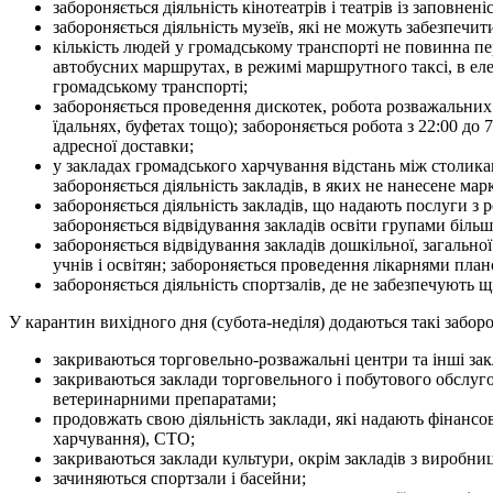
забороняється діяльність кінотеатрів і театрів із заповнен
забороняється діяльність музеїв, які не можуть забезпечи
кількість людей у громадському транспорті не повинна пер
автобусних маршрутах, в режимі маршрутного таксі, в ел
громадському транспорті;
забороняється проведення дискотек, робота розважальних з
їдальнях, буфетах тощо); забороняється робота з 22:00 до 7
адресної доставки;
у закладах громадського харчування відстань між столика
забороняється діяльність закладів, в яких не нанесене ма
забороняється діяльність закладів, що надають послуги з 
забороняється відвідування закладів освіти групами більше 
забороняється відвідування закладів дошкільної, загальної
учнів і освітян; забороняється проведення лікарнями план
забороняється діяльність спортзалів, де не забезпечують щі
У карантин вихідного дня (субота-неділя) додаються такі забор
закриваються торговельно-розважальні центри та інші зак
закриваються заклади торговельного і побутового обслуг
ветеринарними препаратами;
продовжать свою діяльність заклади, які надають фінансов
харчування), СТО;
закриваються заклади культури, окрім закладів з виробни
зачиняються спортзали і басейни;