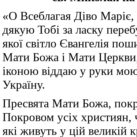
«О Всеблагая Діво Маріє,
дякую Тобі за ласку перебу
якої світло Євангелія поши
Мати Божа і Мати Церкви
іконою віддаю у руки мою
Україну.
Пресвята Мати Божа, пок
Покровом усіх християн, ч
які живуть у цій великій к