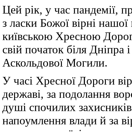
Цей рік, у час пандемії, 
з ласки Божої вірні нашої
київською Хресною Дорог
свій початок біля Дніпра і
Аскольдової Могили.
У часі Хресної Дороги ві
державі, за подолання вор
душі спочилих захисників
напоумлення влади й за ві