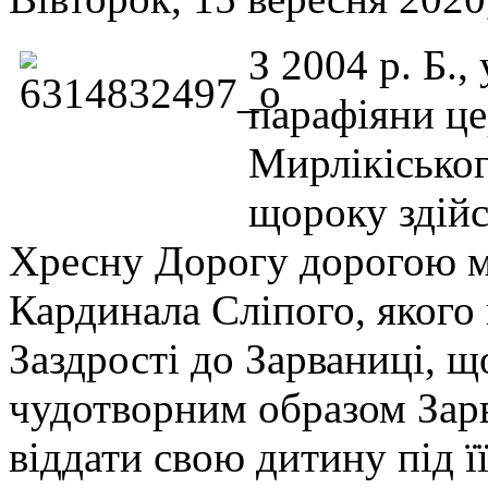
З 2004 р. Б.,
парафіяни ц
Мирлікіськог
щороку здій
Хресну Дорогу дорогою м
Кардинала Сліпого, якого 
Заздрості до Зарваниці, щ
чудотворним образом Зарв
віддати свою дитину під ї