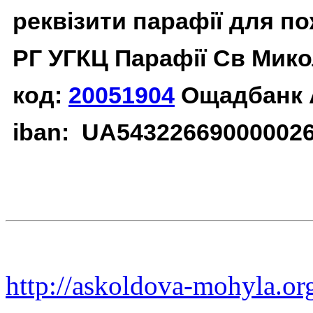
реквізити парафії для п
РГ УГКЦ Парафії Св Мико
код:
20051904
Ощадбанк 
iban: UA54322669000002
http://askoldova-mohyla.or