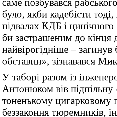
саме позбувався рабськог
було, якби кадебісти тоді,
підвалах КДБ і цинічного 
би застрашеним до кінця д
найвірогідніше – загинув 
обставин», зізнавався Мик
У таборі разом із інжене
Антонюком вів підпільну «
тоненькому цигарковому п
беззаконня тюремників, ін