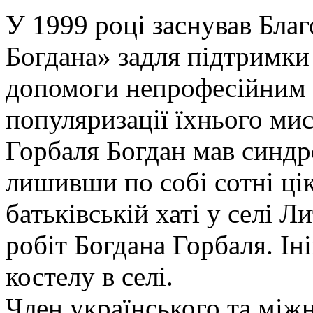
У 1999 році заснував Бла
Богдана» задля підтримки
допомоги непрофесійним 
популяризації їхнього ми
Горбаля Богдан мав синдр
лишивши по собі сотні ці
батьківській хаті у селі 
робіт Богдана Горбаля. Ін
костелу в селі.
Член українського та між