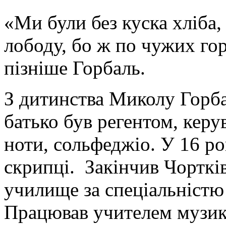
«Ми були без куска хліба,
лободу, бо ж по чужих гор
пізніше Горбаль.
З дитинства Миколу Горба
батько був регентом, керу
ноти, сольфеджіо. У 16 ро
скрипці. Закінчив Чорткі
училище за спеціальністю 
Працював учителем музик