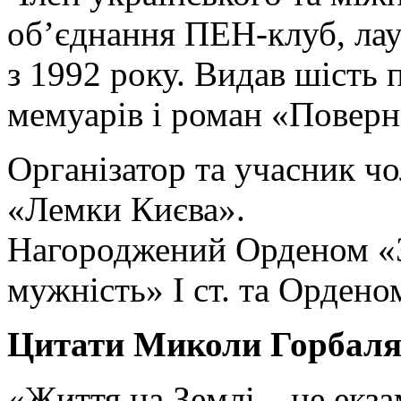
об’єднання ПЕН-клуб, лау
з 1992 року. Видав шість 
мемуарів і роман «Поверн
Організатор та учасник чо
«Лемки Києва».
Нагороджений Орденом «За
мужність» I ст. та Орден
Цитати Миколи Горбаля
«Життя на Землі – це екза