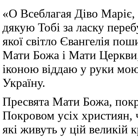
«О Всеблагая Діво Маріє,
дякую Тобі за ласку перебу
якої світло Євангелія поши
Мати Божа і Мати Церкви
іконою віддаю у руки мою
Україну.
Пресвята Мати Божа, пок
Покровом усіх християн, ч
які живуть у цій великій к