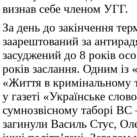
визнав себе членом УГГ.
За день до закінчення тер
заарештований за антирадя
засуджений до 8 років ос
років заслання. Одним із 
«Життя в кримінальному т
у газеті «Українське слов
сумнозвісному таборі ВС –
загинули Василь Стус, Ол