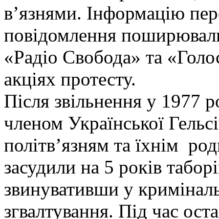
в’язнями. Інформацію пер
повідомлення поширювали
«Радіо Свобода» та «Голо
акціях протесту.
Після звільнення у 1977 р
членом Української Гельс
політв’язням та їхнім род
засудили на 5 років табор
звинувативши у криміналь
згвалтування. Під час ост