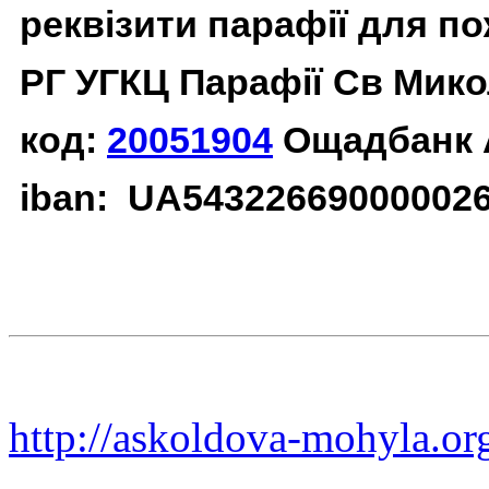
реквізити парафії для п
РГ УГКЦ Парафії Св Мико
код:
20051904
Ощадбанк 
iban: UA54322669000002
http://askoldova-mohyla.or