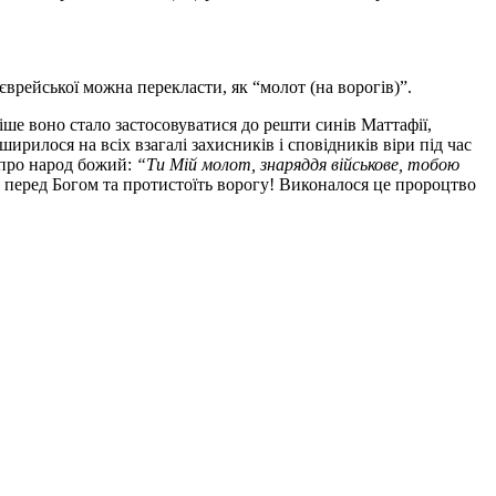
врейської можна перекласти, як “молот (на ворогів)”.
іше воно стало застосовуватися до решти синів Маттафії,
ирилося на всіх взагалі захисників і сповідників віри під час
 про народ божий:
“Ти Мій молот, знаряддя військове, тобою
 перед Богом та протистоїть ворогу! Виконалося це пророцтво