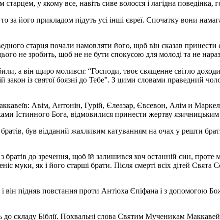
старцем, у якому все, навіть сиве волосся і лагідна поведінка, 
 то за його прикладом підуть усі інші євреї. Спочатку вони нама
ведного старця почали намовляти його, щоб він сказав принести с
ого не зробить, щоб не не бути спокусою для молоді та не нарази
били, а він щиро молився: “Господи, твоє священне світло дохо
ій закон із святої боязні до Тебе”. З цими словами праведний ч
аккавеїв: Авім, Антонін, Гурій, Єлеазар, Євсевон, Алім и Маркел
ками Істинного Бога, відмовилися принести жертву язичницьким
 братів, був відданий жахливим катуванням на очах у решти братів
братів до зречення, щоб їй залишився хоч останній син, проте м
ніс муки, як і його старші брати. Після смерті всіх дітей Свята С
і він підняв повстання проти Антіоха Єпіфана і з допомогою Б
дить до складу Біблії. Похвальні слова Святим Мученикам Маккав