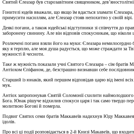
Святий Єлеазар був старозавітним священиком, дев’яностолітнім 
Гонителі юдеїв вважали, що якщо їм вдасться зламати Єлеазара,
примусити насиллям, але Єлеазар стояв непохитно у своїй вірі.
Деякі погани, а також юдейські відступники зі співчуття до пра
заборонену свинину. Але він відповів спокусникам, що ніколи ць
Розлючені погани взяли його на муки: Єлеазара немилосердно 
яку я терплю, але моя душа радується, що може страждати за Тв
мужності й чесноти.
Таке ж мужність показали учні Святого Єлеазара – сім братів М
Антіохом Єпіфаном, де, безстрашно визнавши себе послідовни
Старший із юнаків, який першим відповідав царю від імені всіх
мук.
Антіох запропонував Святій Соломонії схилити наймолодшого з 
Бога. Юнак рішуче відхилив спокуси царя і так само твердо пере
молитвою Богові й померла.
Подвиг Святих семи братів Маккавеїв надихнув Юду Маккавея 
ідолів.
Про всі ці події розповідається в 2-й Книзі Макавеїв, що вхо