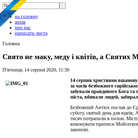
на головну
архів
про нас
написати листа
Головна
Свято не маку, меду і квітів, а Святих
П'ятниця, 14 серпня 2020, 11:30
14 серпня християни вшановую
за часів безбожного сирійсько
забували правдивого Бога та 
міста, вбивали людей, забирал
Безбожний Антіох послав до Єрус
суботу, святий день для юдеїв,
тисяч потрапили в полон. Міст
виконувати приписи Мойсеєвого 
законові.