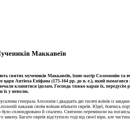
 Мучеників Маккавеїв
ть святих мучеників Маккавеїв, їхню матір Соломонію та вчит
го царя Антіоха Епіфана (175-164 рр. до н. е.), який намагався
почали кланятися ідолам, Господь тяжко карав їх, передусім
и їх у неволю.
алима генерала Аполонія і двадцять дві тисячі воїнів із завданн
 Аполоній наказав своїм воїнам вбивати євреїв. Юдеї, боячись по
о було сплюндровано й спалено. Святиню перемінили на поганс
закону. Багато євреїв відступило тоді від своєї віри, але част