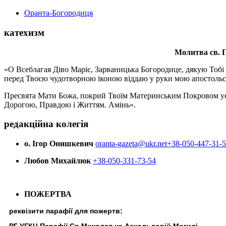
Оранта-Богородиця
катехизм
Молитва св.
П
«О Всеблагая Діво Маріє, Зарваницька Богородице, дякую Тобі з
перед Твоєю чудотворною іконою віддаю у руки мою апостольс
Пресвята Мати Божа, покрий Твоїм Материнським Покровом усіх х
Дорогою, Правдою і Життям. Амінь».
редакційна колегія
о. Ігор Онишкевич
oranta-gazeta@ukr.net
+38-050-447-31-
Любов Михайлюк
+38-050-331-73-54
ПОЖЕРТВА
реквізити парафії для пожертв: