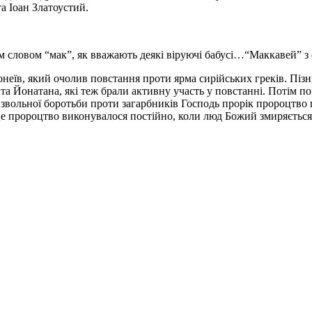
а Іоан Златоустий.
м словом “мак”, як вважають деякі віруючі бабусі…“Маккавей” з є
неїв, який очолив повстання проти ярма сирійських греків. Пізн
 та Йонатана, які теж брали активну участь у повстанні. Потім пош
извольної боротьби проти загарбників Господь прорік пророцтво
е пророцтво виконувалося постійно, коли люд Божий змиряється