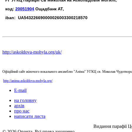
РГ УГКЦ Парафії Св Миколая на Аскольдовій Могилі,
код:
20051904
Ощадбанк АТ,
iban: UA543226690000026003300218570
http://askoldova-mohyla.org/uk/
Офіційний сайт жіночого вокального ансамблю "Аніма" УГКЦ св. Миколая Чудотворц
http://anima.askoldova-mohyla.org/
E-mail
на головну
архів
про нас
написати листа
Видання парафії Ц
© 2026 Оранта. Всі права захищено.