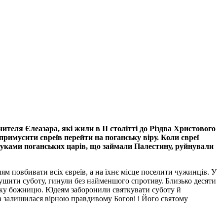
еля Єлеазара, які жили в II столітті до Різдва Христового
 примусити євреїв перейти на поганську віру. Коли євреї
 руками поганських царів, що займали Палестину, руйнували
ям повбивати всіх євреїв, а на їхнє місце поселити чужинців. У
рушити суботу, гинули без найменшого спротиву. Близько десяти
ьку божницю. Юдеям заборонили святкувати суботу й
ина залишилася вірною правдивому Богові і Його святому