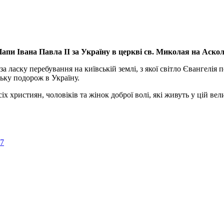
апи Івана Павла ІІ за Україну
в церкві св. Миколая на Аско
а ласку перебування на київській землі, з якої світло Євангелія 
ьку подорож в Україну.
ристиян, чоловіків та жінок доброї волі, які живуть у цій велик
57