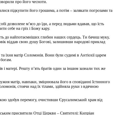
говорили про його чесноти.
галися підкупити його грошима, а потім – залякати погрозами та
обі дозволене м’ясо до їди, а перед людьми вдавав, що їсть
ти себе на гріх і Божу кару.
дить до найпотаємніших глибин наших сердець. Ти бачиш муку,
оловік віддав свою душу Богові, залишивши народові приклад
 та їхня матір Соломонія. Вони були судимі в Антіохії царем
 богам.
 і матері. Решту п’ять братів один за іншим зазнали тих же
ужня матір, навпаки, зміцнювала його в сповіданні Істинного
оломонія, стоячи над їх тілами, здійняла руки з вдячною
ожою здобув перемогу, очистивши Єрусалимський храм від
ейським присвятили Отці Церкви – Святителі: Кипріан