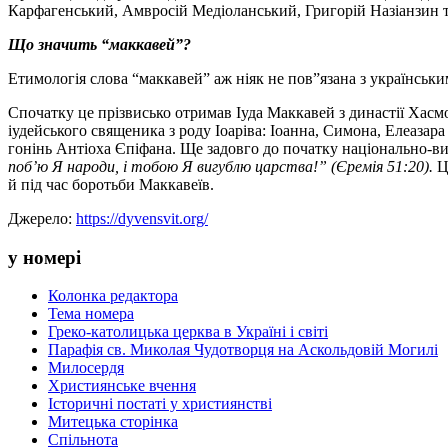
Карфагенський, Амвросій Медіоланський, Григорій Назіанзин т
Що значить “маккавей”?
Етимологія слова “маккавей” аж ніяк не пов”язана з українськи
Спочатку це прізвисько отримав Іуда Маккавей з династії Хасмо
іудейського священика з роду Іоаріва: Іоанна, Симона, Елеазара
гонінь Антіоха Єпіфана. Ще задовго до початку національно-в
поб’ю Я народи, і тобою Я вигублю царства!” (Єремія 51:20).
Ц
й під час боротьби Маккавеїв.
Джерело:
https://dyvensvit.org/
у номері
Колонка редактора
Тема номера
Греко-католицька церква в Україні і світі
Парафія св. Миколая Чудотворця на Аскольдовій Могилі
Милосердя
Християнське вчення
Історичні постаті у християнстві
Митецька сторінка
Спільнота