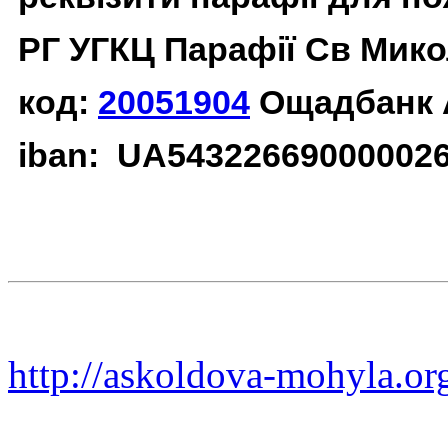
РГ УГКЦ Парафії Св Мико
код:
20051904
Ощадбанк 
iban: UA54322669000002
http://askoldova-mohyla.or