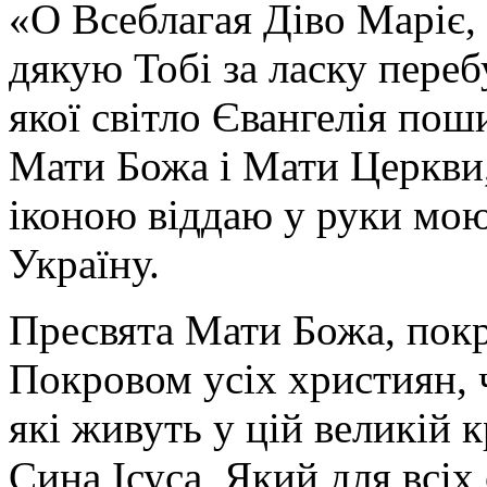
«О Всеблагая Діво Маріє,
дякую Тобі за ласку перебу
якої світло Євангелія поши
Мати Божа і Мати Церкви
іконою віддаю у руки мою
Україну.
Пресвята Мати Божа, пок
Покровом усіх християн, ч
які живуть у цій великій к
Сина Ісуса, Який для всі