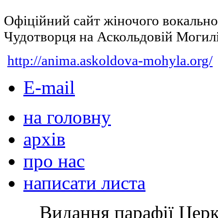
Офіційний сайт жіночого вокальн
Чудотворця на Аскольдовій Могил
http://anima.askoldova-mohyla.org/
E-mail
на головну
архів
про нас
написати листа
Видання парафії Цер