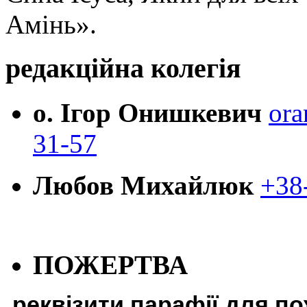
Амінь».
редакційна колегія
о. Ігор Онишкевич
ora
31-57
Любов Михайлюк
+38
ПОЖЕРТВА
реквізити парафії для п