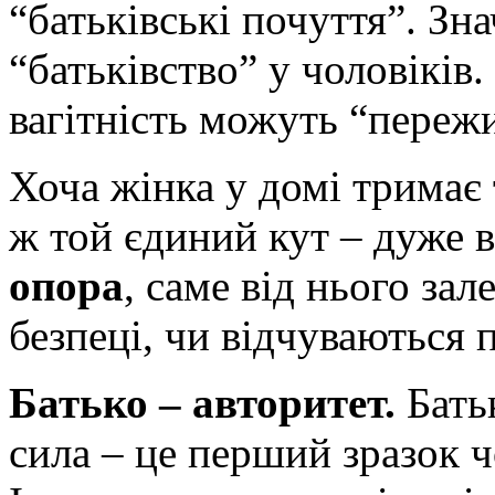
“батьківські почуття”. Зн
“батьківство” у чоловіків.
вагітність можуть “переж
Хоча жінка у домі тримає 
ж той єдиний кут – дуже 
опора
, саме від нього зал
безпеці, чи відчуваються 
Батько – авторитет.
Батьк
сила – це перший зразок ч