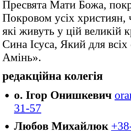
Пресвята Мати Божа, пок
Покровом усіх християн, ч
які живуть у цій великій к
Сина Ісуса, Який для всі
Амінь».
редакційна колегія
о. Ігор Онишкевич
ora
31-57
Любов Михайлюк
+38