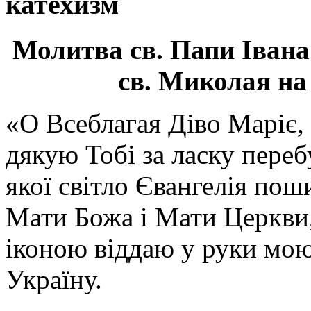
катехизм
Молитва св.
Папи Івана
св. Миколая на
«О Всеблагая Діво Маріє,
дякую Тобі за ласку перебу
якої світло Євангелія поши
Мати Божа і Мати Церкви
іконою віддаю у руки мою
Україну.