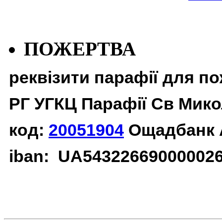
ПОЖЕРТВА
реквізити парафії для п
РГ УГКЦ Парафії Св Мико
код:
20051904
Ощадбанк 
iban: UA54322669000002