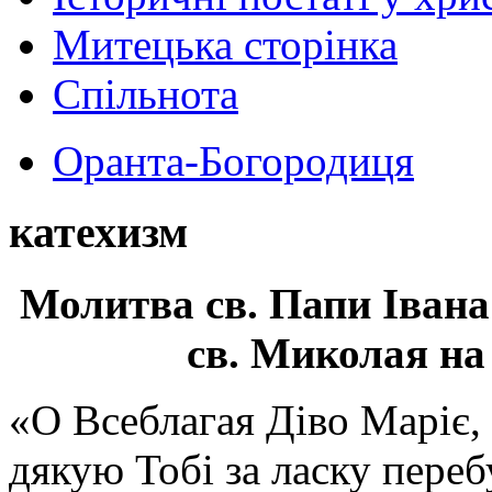
Митецька сторінка
Спільнота
Оранта-Богородиця
катехизм
Молитва св.
Папи Івана
св. Миколая на
«О Всеблагая Діво Маріє,
дякую Тобі за ласку перебу