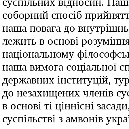
суспільних відносин. Наш
соборний спосіб прийнятт
наша повага до внутрішнь
лежить в основі розуміння
національному філософськ
наша вимога соціальної с
державних інституцій, тур
до незахищених членів сус
в основі ті ціннісні заса
суспільстві з амвонів укр