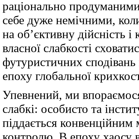
раціонально продуманими
себе дуже немічними, кол
на об’єктивну дійсність і
власної слабкості сховати
футуристичних сподівань 
епоху глобальної крихкост
Упевнений, ми впораємося
слабкі: особисто та інсти
піддається конвенційним 
контролю. В епоху хаосу 