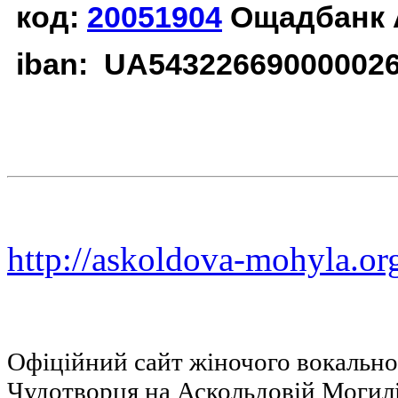
код:
20051904
Ощадбанк 
iban: UA54322669000002
http://askoldova-mohyla.or
Офіційний сайт жіночого вокальн
Чудотворця на Аскольдовій Могил