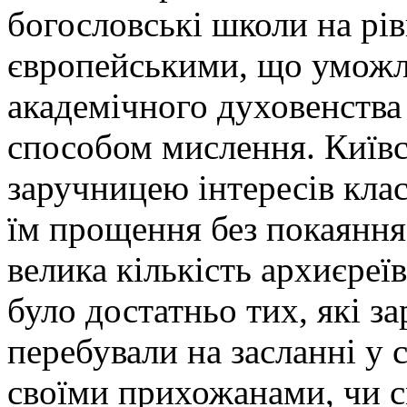
богословські школи на рів
європейськими, що уможл
академічного духовенства
способом мислення. Київс
заручницею інтересів кла
їм прощення без покаяння.
велика кількість архиєреї
було достатньо тих, які з
перебували на засланні у 
своїми прихожанами, чи с