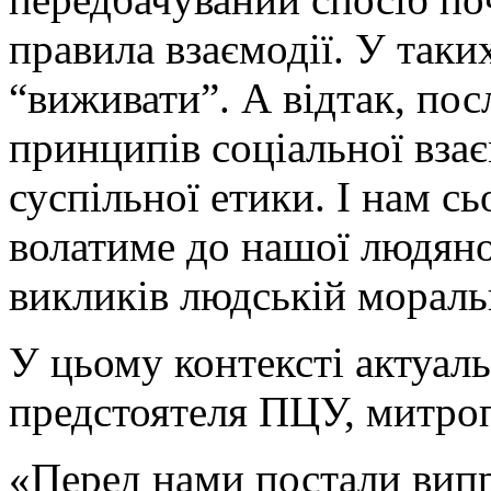
правила взаємодії. У таки
“виживати”. А відтак, по
принципів соціальної вза
суспільної етики. І нам с
волатиме до нашої людяно
викликів людській мораль
У цьому контексті актуал
предстоятеля ПЦУ, митроп
«Перед нами постали випр