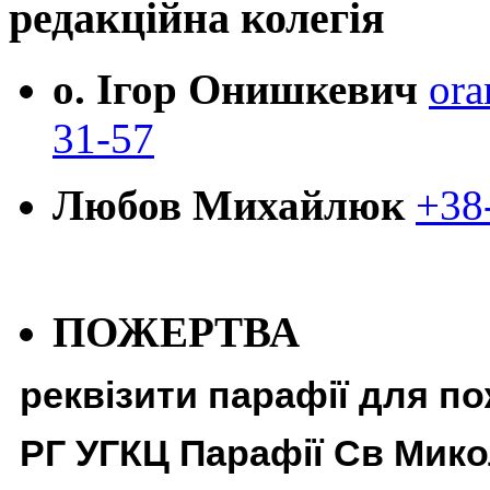
редакційна колегія
о. Ігор Онишкевич
ora
31-57
Любов Михайлюк
+38
ПОЖЕРТВА
реквізити парафії для п
РГ УГКЦ Парафії Св Мико