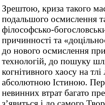
Зрештою, криза такого м
подальшого осмислення т
філософсько-богословськи
причинності та «доцільнос
до нового осмислення при
технологій, до пошуку шля
когнітивного хаосу на тлі
абсолютною Істиною. Пере
невинних втрат багато пре
з’явиться і до самого Тво