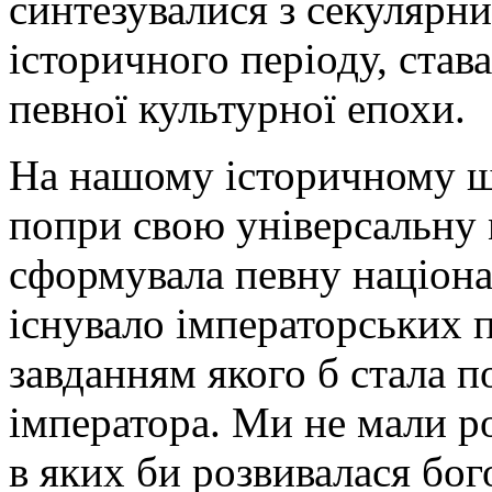
синтезувалися з секулярн
історичного періоду, ста
певної культурної епохи.
На нашому історичному ш
попри свою універсальну м
сформувала певну націона
існувало імператорських п
завданням якого б стала п
імператора. Ми не мали р
в яких би розвивалася бог