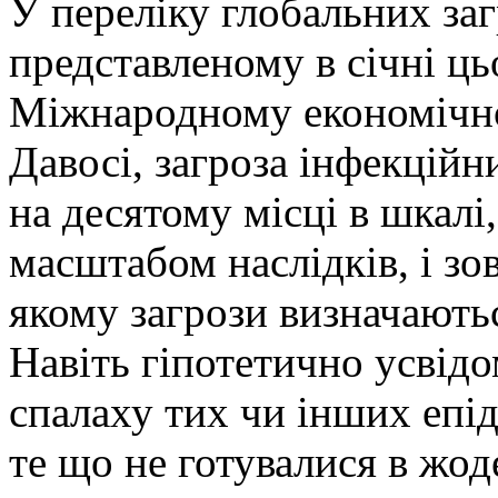
У переліку глобальних заг
представленому в січні ць
Міжнародному економічн
Давосі, загроза інфекцій
на десятому місці в шкалі
масштабом наслідків, і зов
якому загрози визначаютьс
Навіть гіпотетично усві
спалаху тих чи інших епід
те що не готувалися в жод