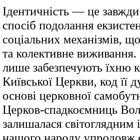
Ідентичність — це завжди
спосіб подолання екзистен
соціальних механізмів, щ
та колективне виживання.
лише забезпечують їхню к
Київської Церкви, код її 
основі церковної самобут
Церков-спадкоємниць Во
залишалася світоглядним 
нашого народу упродовж с