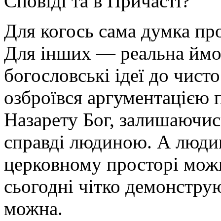
Сповіді та в Причасті?
Для когось сама думка про
Для інших — реальна ймо
богословські ідеї до чисто
озброївся аргументацією пр
Назарету Бог, залишаючис
справді людиною. А людин
церковному просторі мож
сьогодні чітко демонстру
можна.