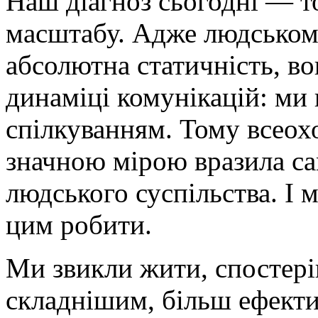
Наш діагноз сьогодні — т
масштабу. Адже людському
абсолютна статичність, во
динаміці комунікацій: ми
спілкуванням. Тому всеох
значною мірою вразила са
людського суспільства. І м
цим робити.
Ми звикли жити, спостеріг
складнішим, більш ефект