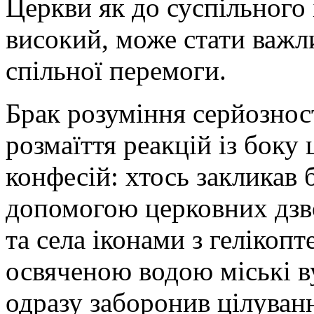
Церкви як до суспільного
високий, може стати важ
спільної перемоги.
Брак розуміння серйознос
розмаїття реакцій із боку
конфесій: хтось закликав 
допомогою церковних дзво
та села іконами з гелікопт
освяченою водою міські ву
одразу заборонив цілуванн