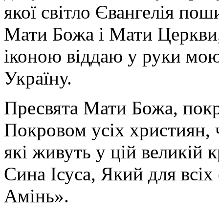
якої світло Євангелія поши
Мати Божа і Мати Церкви
іконою віддаю у руки мою
Україну.
Пресвята Мати Божа, пок
Покровом усіх християн, ч
які живуть у цій великій к
Сина Ісуса, Який для всі
Амінь».