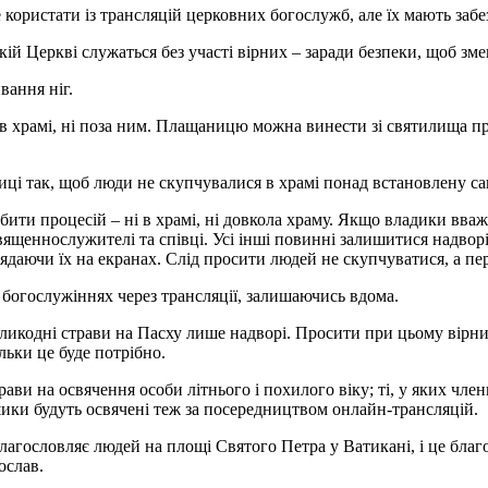
користати із трансляцій церковних богослужб, але їх мають забе
кій Церкві служаться без участі вірних – заради безпеки, щоб з
вання ніг.
 в храмі, ні поза ним. Плащаницю можна винести зі святилища 
ці так, щоб люди не скупчувалися в храмі понад встановлену са
бити процесій – ні в храмі, ні довкола храму. Якщо владики вва
ященнослужителі та співці. Усі інші повинні залишитися надворі
ядаючи їх на екранах. Слід просити людей не скупчуватися, а пе
 богослужіннях через трансляції, залишаючись вдома.
еликодні страви на Пасху лише надворі. Просити при цьому вірн
льки це буде потрібно.
ви на освячення особи літнього і похилого віку; ті, у яких чле
ошики будуть освячені теж за посередництвом онлайн-трансляцій.
гословляє людей на площі Святого Петра у Ватикані, і це благо
ослав.