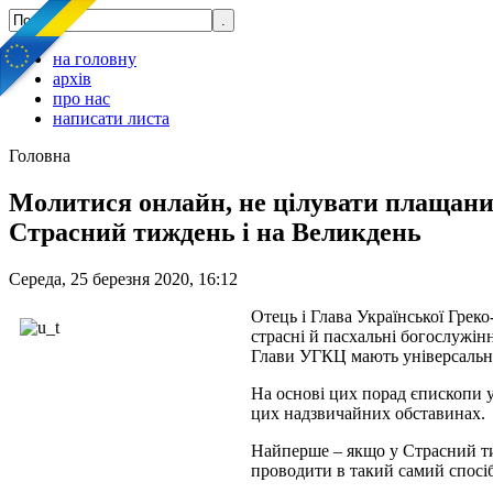
на головну
архів
про нас
написати листа
Головна
Молитися онлайн, не цілувати плащаниц
Страсний тиждень і на Великдень
Середа, 25 березня 2020, 16:12
Отець і Глава Української Грек
страсні й пасхальні богослужін
Глави УГКЦ мають універсальн
На основі цих порад єпископи 
цих надзвичайних обставинах.
Найперше – якщо у Страсний ти
проводити в такий самий спосіб,