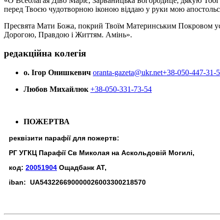
«О Всеблагая Діво Маріє, Зарваницька Богородице, дякую Тобі з
перед Твоєю чудотворною іконою віддаю у руки мою апостольс
Пресвята Мати Божа, покрий Твоїм Материнським Покровом усіх х
Дорогою, Правдою і Життям. Амінь».
редакційна колегія
о. Ігор Онишкевич
oranta-gazeta@ukr.net
+38-050-447-31-
Любов Михайлюк
+38-050-331-73-54
ПОЖЕРТВА
реквізити парафії для пожертв:
РГ УГКЦ Парафії Св Миколая на Аскольдовій Могилі,
код:
20051904
Ощадбанк АТ,
iban: UA543226690000026003300218570