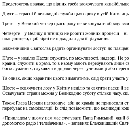
Предстоятель вважає, що вірних треба заохочувати якнайбільше 
Друге – страсні й великодні служби цього року в усій Католиць
Третє – у Великий четвер цього року не виконувати обряду вми
Четверте – у Велику п’ятницю не робити жодних процесій – ні
плащаницею, щоб вірні не підходили для її цілування.
Блаженніший Святослав радить організувати доступ до плащани
П’яте – у неділю Пасхи служити, по можливості, надворі. Не ро
країни, служити в храмі, то в ньому мають перебувають лише св
богослужіннях, слухаючи відправи через гучномовці або перегл
Та однак, якщо карантин цього вимагатиме, слід брати участь у
Шосте – освячувати лозу у Квітну неділю та святити паски й в
Освячувати страви можна у Великодню суботу стільки часу, скі
Також Глава Церкви наголошує, аби до храмів не приносили стра
перебуває на самоізоляції. Їх слід повідомити, що великодні к
«Прикладом у цьому нам має слугувати Папа Римський, який бла
допомогою радіо і телебачення», – запевняє Блаженішший Свят