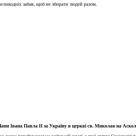
великодніх забав, щоб не збирати людей разом.
апи Івана Павла ІІ за Україну
в церкві св. Миколая на Аско