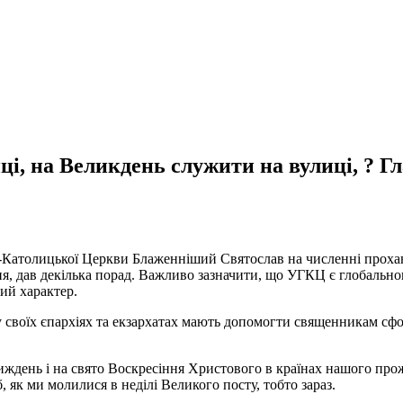
і, на Великдень служити на вулиці, ? Г
о-Католицької Церкви Блаженніший Святослав на численні прохан
ня, дав декілька порад. Важливо зазначити, що УГКЦ є глобальн
ий характер.
у своїх єпархіях та екзархатах мають допомогти священникам сф
ждень і на свято Воскресіння Христового в країнах нашого прож
 як ми молилися в неділі Великого посту, тобто зараз.