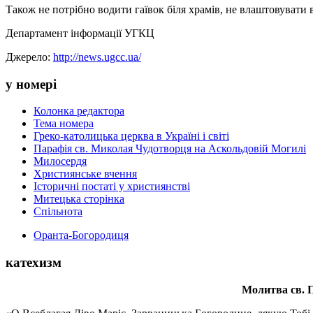
Також не потрібно водити гаївок біля храмів, не влаштовувати 
Департамент інформації УГКЦ
Джерело:
http://news.ugcc.ua/
у номері
Колонка редактора
Тема номера
Греко-католицька церква в Україні і світі
Парафія св. Миколая Чудотворця на Аскольдовій Могилі
Милосердя
Християнське вчення
Історичні постаті у християнстві
Митецька сторінка
Спільнота
Оранта-Богородиця
катехизм
Молитва св.
П