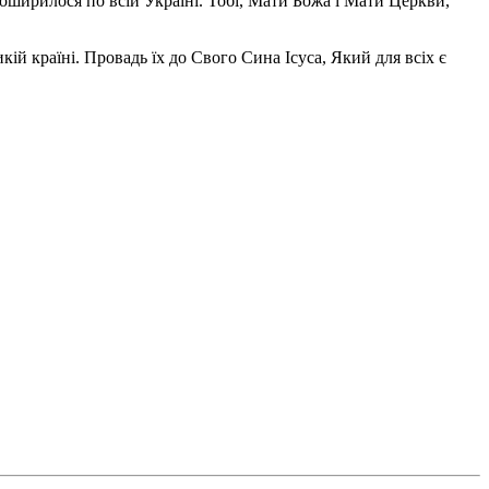
поширилося по всій Україні. Тобі, Мати Божа і Мати Церкви,
ій країні. Провадь їх до Свого Сина Ісуса, Який для всіх є