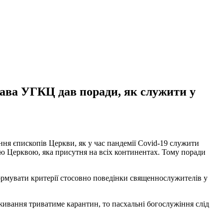
лава УГКЦ дав поради, як служити у
ня єпископів Церкви, як у час пандемії Covid-19 служити
ою Церквою, яка присутня на всіх континентах. Тому поради
ормувати критерії стосовно поведінки священнослужителів у
ивання триватиме карантин, то пасхальні богослужіння слід