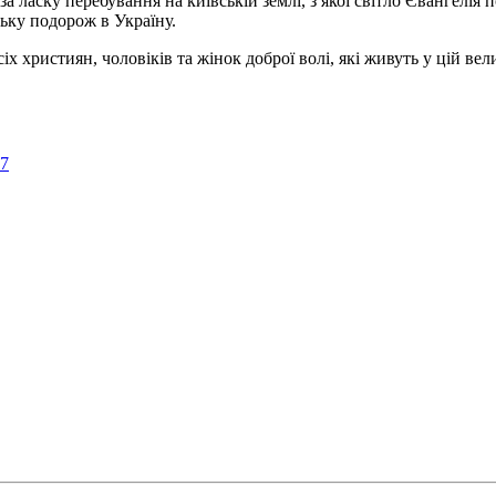
а ласку перебування на київській землі, з якої світло Євангелія 
ьку подорож в Україну.
ристиян, чоловіків та жінок доброї волі, які живуть у цій велик
57