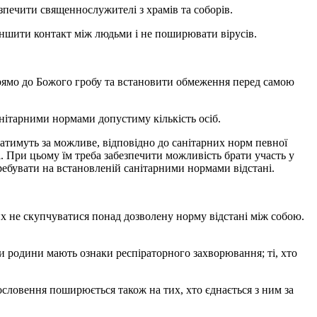
зпечити священнослужителі з храмів та соборів.
меншити контакт між людьми і не поширювати вірусів.
прямо до Божого гробу та встановити обмеження перед самою
нітарними нормами допустиму кількість осіб.
жатимуть за можливе, відповідно до санітарних норм певної
. При цьому їм треба забезпечити можливість брати участь у
ребувати на встановленій санітарними нормами відстані.
их не скупчуватися понад дозволену норму відстані між собою.
ни родини мають ознаки респіраторного захворювання; ті, хто
словення поширюється також на тих, хто єднається з ним за