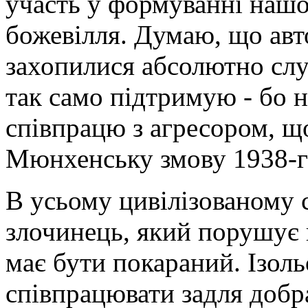
участь у формуванні нашої
божевілля. Думаю, що авт
захопилися абсолютно слу
так само підтримую - бо 
співпрацю з агресором, щ
Мюнхенську змову 1938-го
В усьому цивілізованому с
злочинець, який порушує п
має бути покараний. Ізол
співпрацювати задля добра