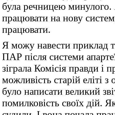
була речницею минулого.
працювати на нову систему
працювати.
Я можу навести приклад тр
ПАР після системи апарте
зіграла Комісія правди і 
можливість старій еліті з
було написати великий зві
помилковість своїх дій. Як
судили. І вона почала пра