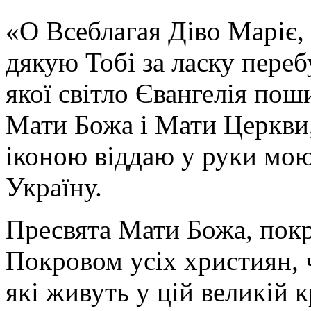
«О Всеблагая Діво Маріє,
дякую Тобі за ласку перебу
якої світло Євангелія поши
Мати Божа і Мати Церкви
іконою віддаю у руки мою
Україну.
Пресвята Мати Божа, пок
Покровом усіх християн, ч
які живуть у цій великій к