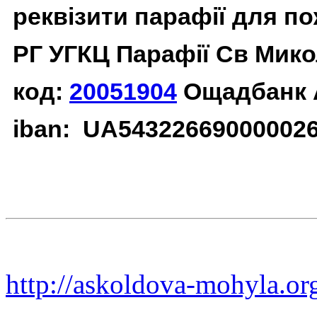
реквізити парафії для п
РГ УГКЦ Парафії Св Мико
код:
20051904
Ощадбанк 
iban: UA54322669000002
http://askoldova-mohyla.or