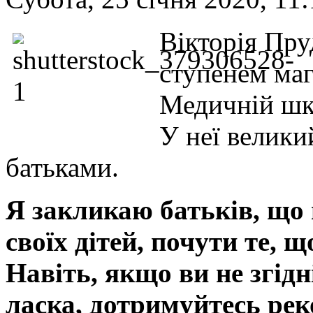
Вікторія Пруд
ступенем магі
Медичній шко
У неї велики
батьками.
Я закликаю батьків, що
своїх дітей, почути те, щ
Навіть, якщо ви не згідн
ласка, дотримуйтесь реко