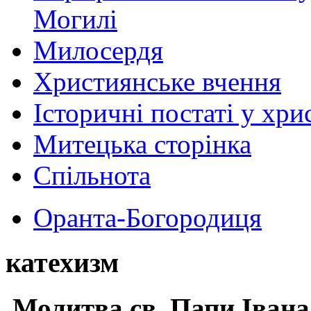
Могилі
Милосердя
Християнське вчення
Історичні постаті у хри
Митецька сторінка
Спільнота
Оранта-Богородиця
катехизм
Молитва св.
Папи Івана