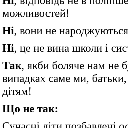
Ні
, відповідь не в поліпш
можливостей!
Ні
, вони не народжуються
Ні
, це не вина школи і си
Так
, якби боляче нам не б
випадках саме ми, батьки,
дітям!
Що не так:
Сучасні діти позбавлені о