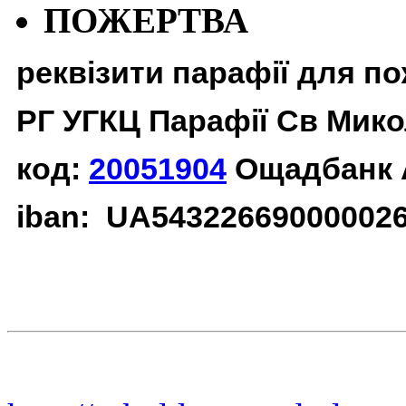
ПОЖЕРТВА
реквізити парафії для п
РГ УГКЦ Парафії Св Мико
код:
20051904
Ощадбанк 
iban: UA54322669000002