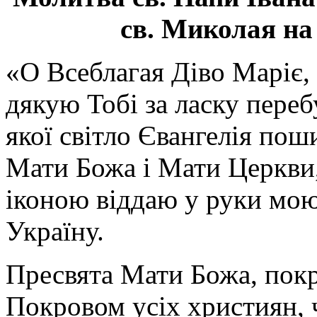
св. Миколая на
«О Всеблагая Діво Маріє,
дякую Тобі за ласку перебу
якої світло Євангелія поши
Мати Божа і Мати Церкви
іконою віддаю у руки мою
Україну.
Пресвята Мати Божа, пок
Покровом усіх християн, ч