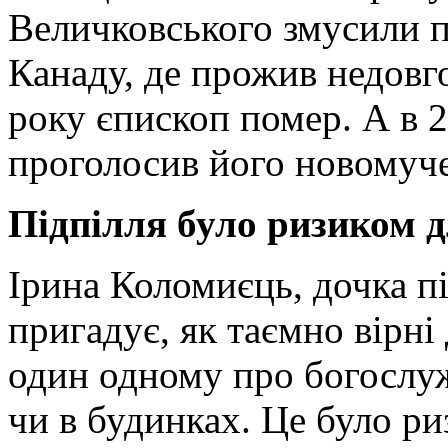
Величковського змусили п
Канаду, де прожив недовго
року єпископ помер. А в 2
проголосив його новомуч
Підпілля було ризиком дл
Ірина Коломиєць, дочка п
пригадує, як таємно вірні
один одному про богослуж
чи в будинках. Це було ри