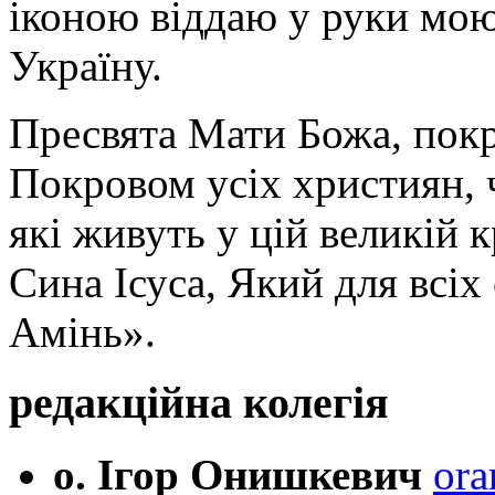
іконою віддаю у руки мою
Україну.
Пресвята Мати Божа, пок
Покровом усіх християн, ч
які живуть у цій великій к
Сина Ісуса, Який для всі
Амінь».
редакційна колегія
о. Ігор Онишкевич
ora