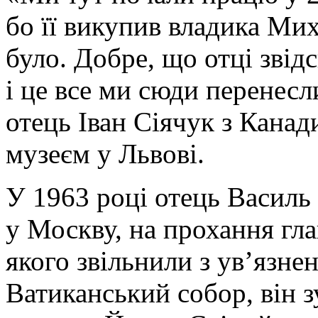
бо її викупив владика Ми
було. Добре, що отці звідс
і це все ми сюди перенесл
отець Іван Сіячук з Канад
музеєм у Львові.
У 1963 році отець Василь
у Москву, на прохання гл
якого звільнили з ув’язнен
Ватиканський собор, він з