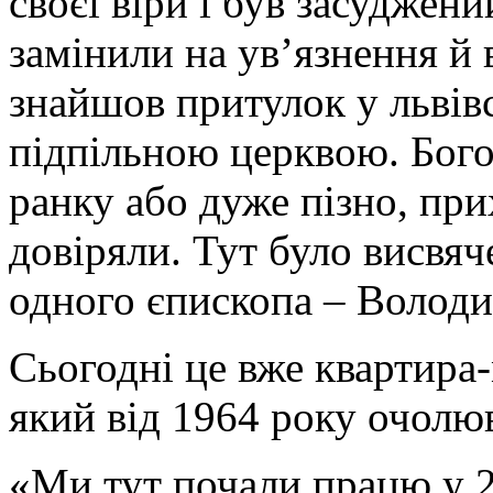
своєї віри і був засуджени
замінили на ув’язнення й 
знайшов притулок у львівс
підпільною церквою. Бого
ранку або дуже пізно, пр
довіряли. Тут було висвяч
одного єпископа – Волод
Сьогодні це вже квартира
який від 1964 року очолюв
«Ми тут почали працю у 20