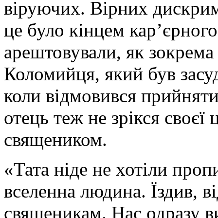
віруючих. Вірних дискрим
це було кінцем кар’єрного
арештовували, як зокрема 
Коломийця, який був засуд
коли відмовився прийняти
отець теж не зрікся своєї 
священиком.
«Тата ніде не хотіли пропи
вселенна людина. Їздив, в
священикам. Нас одразу ви