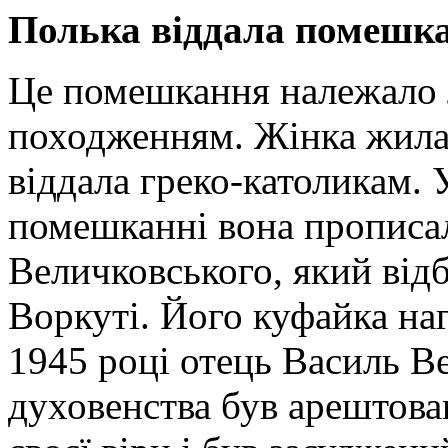
Полька віддала помешка
Це помешкання належало лі
походженням. Жінка жила н
віддала греко-католикам. 
помешканні вона прописа
Величковського, який відб
Воркуті. Його куфайка наг
1945 році отець Василь В
духовенства був арештова