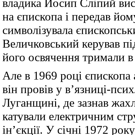
владика Йосип Сліпий ви
на єпископа і передав йо
символізувала єпископськи
Величковський керував пі
його освячення тримали в
Але в 1969 році єпископа
він провів у в’язниці-пси
Луганщині, де зазнав жах
катували електричним стр
ін’єкції. У січні 1972 ро