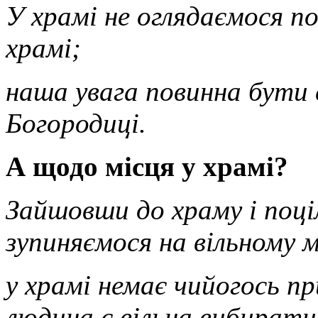
У храмі не оглядаємося по
храмі;
наша увага повинна бути с
Богородиці.
А щодо місця у храмі?
Зайшовши до храму і поці
зупиняємося на вільному м
у храмі немає чийогось п
людина є вільна вибирати 