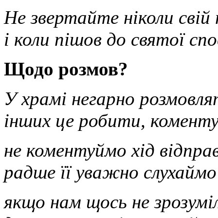
Не звертайте ніколи свій
і коли пішов до святої спо
Щодо розмов?
У храмі негарно розмовля
інших це робити, комент
не коментуймо хід відправ
радше її уважно слухайм
якщо нам щось не зрозуміл