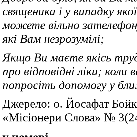
священика і у випадку яко
можете вільно зателефону
які Вам незрозумілі;
Якщо Ви маєте якісь труд
про відповідні ліки; коли 
попросіть допомогу у бл
Джерело: о. Йосафат Бойк
«Місіонери Слова» № 3(2