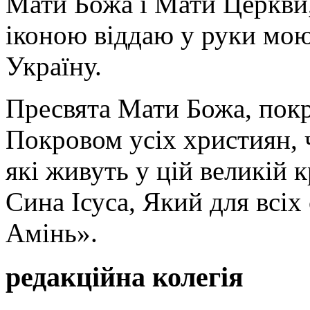
Мати Божа і Мати Церкви
іконою віддаю у руки мою
Україну.
Пресвята Мати Божа, пок
Покровом усіх християн, ч
які живуть у цій великій к
Сина Ісуса, Який для всі
Амінь».
редакційна колегія