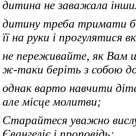
дитина не заважала інш
дитину треба тримати біл
її на руки і прогулятися в
не переживайте, як Вам щ
ж-таки беріть з собою до
однак варто навчити діте
але місце молитви;
Старайтеся уважно висл
Євангеліє і проповідь;