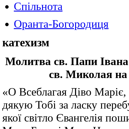
Спільнота
Оранта-Богородиця
катехизм
Молитва св.
Папи Івана
св. Миколая на
«О Всеблагая Діво Маріє,
дякую Тобі за ласку перебу
якої світло Євангелія поши