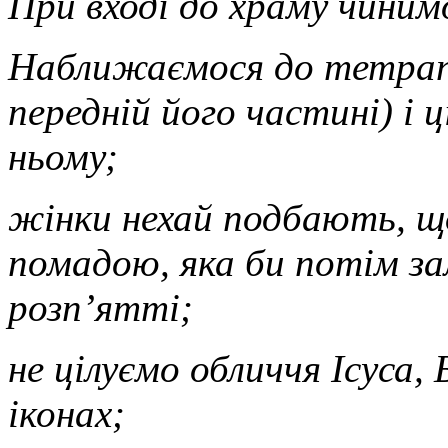
При вході до храму чинимо
Наближаємося до тетрапо
передній його частині) і 
ньому;
жінки нехай подбають, щ
помадою, яка би потім за
розп’ятті;
не цілуємо обличчя Ісуса,
іконах;