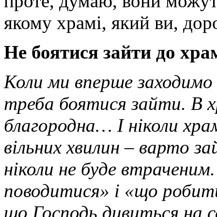
проте, думаю, вони можуть
якому храмі, який ви, дор
Не боятися зайти до хра
Коли ми вперше заходимо д
треба боятися зайти. В х
благородна… І ніколи хра
вільних хвилин – варто з
ніколи не буде втраченим
поводитися» і «що робит
що Господь дивиться на с