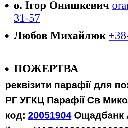
о. Ігор Онишкевич
ora
31-57
Любов Михайлюк
+38
ПОЖЕРТВА
реквізити парафії для п
РГ УГКЦ Парафії Св Мико
код:
20051904
Ощадбанк 