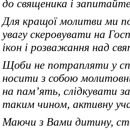
до священика і запитайте
Для кращої молитви ми по
увагу скеровувати на Гос
ікон і розважання над св
Щоби не потрапляти у сп
носити з собою молитовни
на пам’ять, слідкувати з
таким чином, активну уч
Маючи з Вами дитину, с