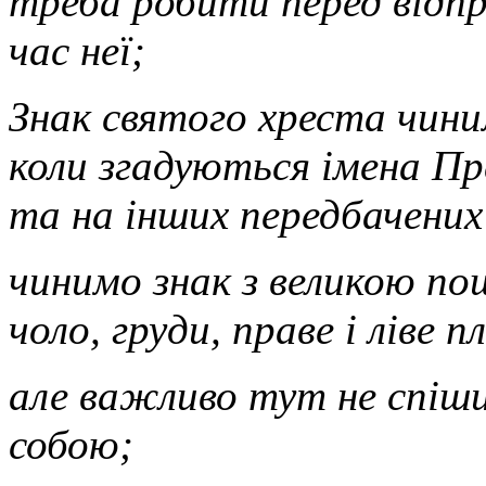
треба робити перед відпра
час неї;
Знак святого хреста чини
коли згадуються імена Пр
та на інших передбачених
чинимо знак з великою по
чоло, груди, праве і ліве п
але важливо тут не спіши
собою;