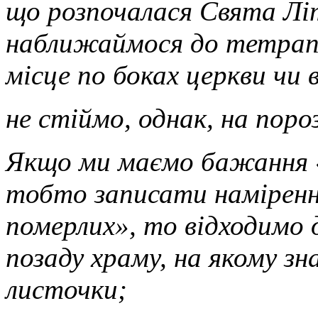
що розпочалася Свята Літ
наближаймося до тетрапо
місце по боках церкви чи в
не стіймо, однак, на поро
Якщо ми маємо бажання 
тобто записати намірення
померлих», то відходимо 
позаду храму, на якому зн
листочки;