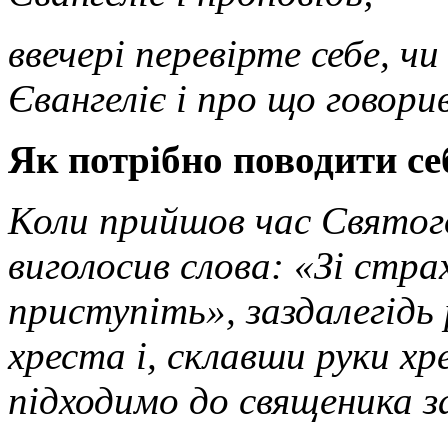
ввечері перевірте себе, ч
Євангеліє і про що говори
Як потрібно поводити се
Коли прийшов час Святог
виголосив слова: «Зі стр
приступіть», заздалегідь 
хреста і, склавши руки хр
підходимо до священика з