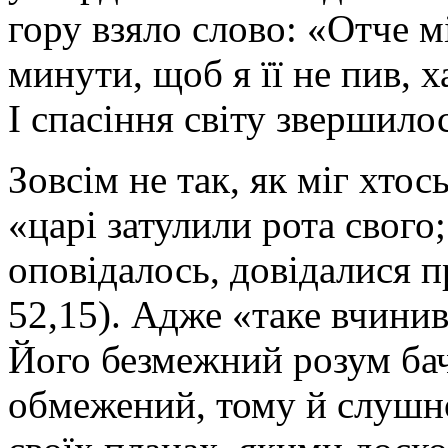
гору взяло слово: «Отче м
минути, щоб я її не пив, х
І спасіння світу звершило
Зовсім не так, як міг хтос
«царі затулили рота свого
оповідалось, довідалися пр
52,15). Адже «таке вчинив
Його безмежний розум бач
обмежений, тому й слушно