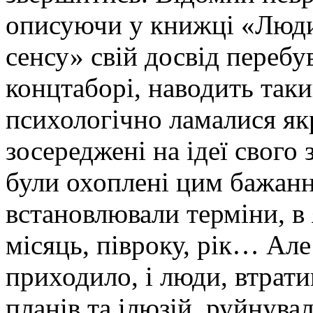
описуючи у книжці «Люди
сенсу» свій досвід перебу
концтаборі, наводить так
психологічно ламалися якр
зосереджені на ідеї свого
були охоплені цим бажання
встановлювали терміни, в 
місяць, півроку, рік… Але
приходило, і люди, втрати
планів та ілюзій, руйнува