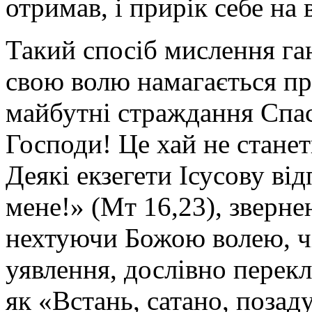
отримав, і прирік себе на 
Такий спосіб мислення ган
свою волю намагається пр
майбутні страждання Спас
Господи! Це хай не станет
Деякі екзегети Ісусову від
мене!» (Мт 16,23), звернен
нехтуючи Божою волею, чі
уявлення, дослівно перекл
як «Встань, сатано, позад