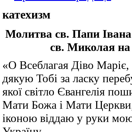
катехизм
Молитва св.
Папи Івана
св. Миколая на
«О Всеблагая Діво Маріє,
дякую Тобі за ласку перебу
якої світло Євангелія поши
Мати Божа і Мати Церкви
іконою віддаю у руки мою
Україну.