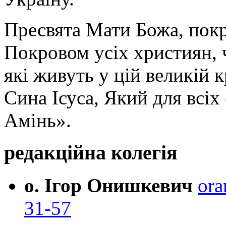
Пресвята Мати Божа, пок
Покровом усіх християн, ч
які живуть у цій великій к
Сина Ісуса, Який для всі
Амінь».
редакційна колегія
о. Ігор Онишкевич
ora
31-57