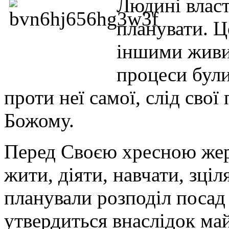
Людині власт
планувати. Це
іншими живи
процеси були
проти неї самої, слід сво
Божому.
Перед Своєю хресною жер
жити, діяти, навчати, зціл
планували розподіл посад 
утвердиться внаслідок ма