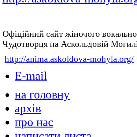
Офіційний сайт жіночого вокальн
Чудотворця на Аскольдовій Могил
http://anima.askoldova-mohyla.org/
E-mail
на головну
архів
про нас
написати листа