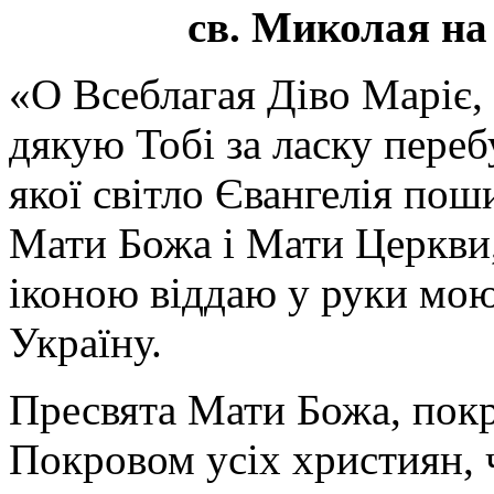
св. Миколая на
«О Всеблагая Діво Маріє,
дякую Тобі за ласку перебу
якої світло Євангелія поши
Мати Божа і Мати Церкви
іконою віддаю у руки мою
Україну.
Пресвята Мати Божа, пок
Покровом усіх християн, ч