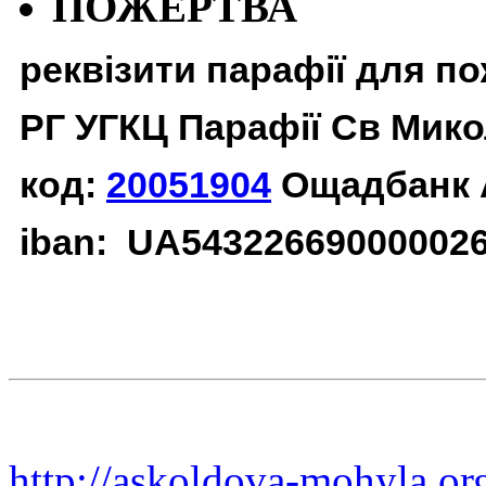
ПОЖЕРТВА
реквізити парафії для п
РГ УГКЦ Парафії Св Мико
код:
20051904
Ощадбанк 
iban: UA54322669000002
http://askoldova-mohyla.or