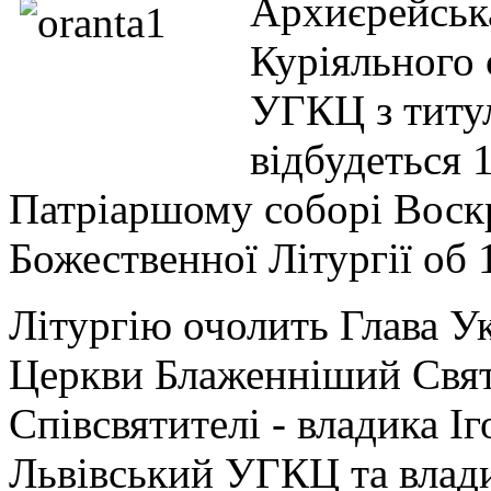
Архиєрейська
Куріяльного 
УГКЦ з титул
відбудеться 
Патріаршому соборі Воскр
Божественної Літургії об 
Літургію очолить Глава У
Церкви Блаженніший Свято
Співсвятителі - владика І
Львівський УГКЦ та влад