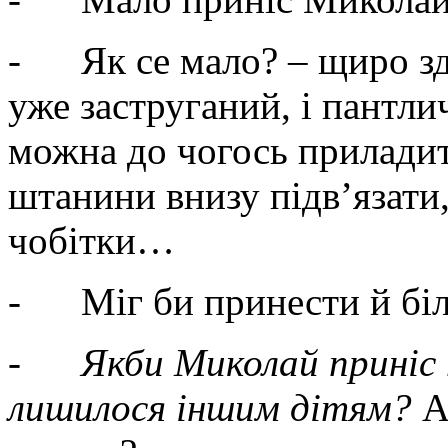
- Як се мало? – щиро зди
уже заструганий, і пантли
можна до чогось приладит
штанини внизу підв’язати,
чобітки…
- Міг би принести й біль
-
Якби Миколай приніс 
лишилося іншим дітям?
А