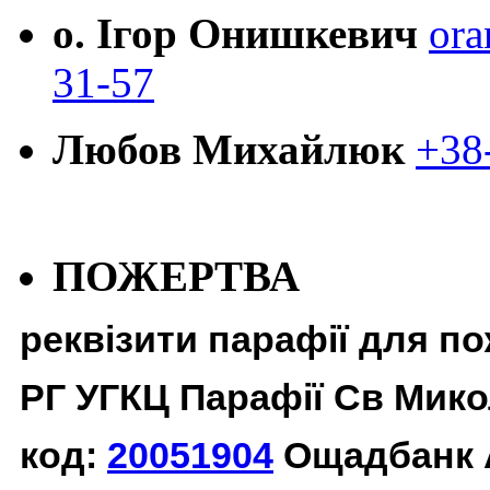
о. Ігор Онишкевич
ora
31-57
Любов Михайлюк
+38
ПОЖЕРТВА
реквізити парафії для п
РГ УГКЦ Парафії Св Мико
код:
20051904
Ощадбанк 