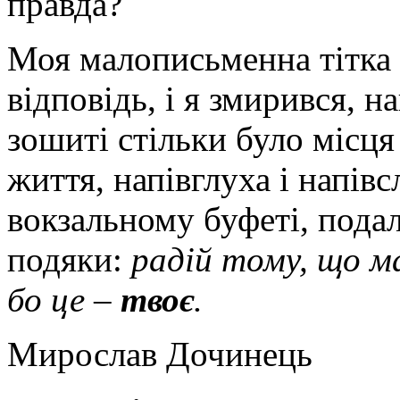
правда?
Моя малописьменна тітка
відповідь, і я змирився, на
зошиті стільки було місц
життя, напівглуха і напів
вокзальному буфеті, пода
подяки:
радій тому, що ма
бо це –
твоє
.
Мирослав Дочинець