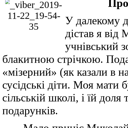
Про
У далекому д
дістав я від
учнівський з
блакитною стрічкою. Пода
«мізерний» (як казали в н
сусідські діти. Моя мати 
сільській школі, і їй доля
подарунків.
- Мало приніс Миколай, -