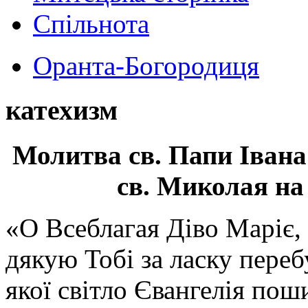
Спільнота
Оранта-Богородиця
катехизм
Молитва св.
Папи Івана
св. Миколая на
«О Всеблагая Діво Маріє,
дякую Тобі за ласку перебу
якої світло Євангелія поши