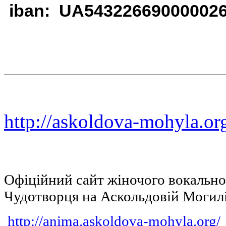
iban: UA54322669000002
http://askoldova-mohyla.or
Офіційний сайт жіночого вокальн
Чудотворця на Аскольдовій Могил
http://anima.askoldova-mohyla.org/