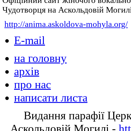
Офіційний сайт жіночого вокальн
Чудотворця на Аскольдовій Могил
http://anima.askoldova-mohyla.org/
E-mail
на головну
архів
про нас
написати листа
Видання парафії Цер
Аскольдовій Могилі -
ht