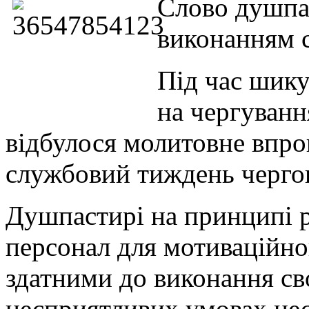
Слово душпа
виконанням с
Під час шику
на чергуванн
відбулося молитовне впро
службовий тиждень черго
Душпастирі на принципі р
персонал для мотиваційно
здатними до виконання сво
несприятливих умовах не