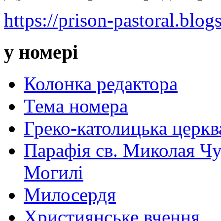
https://prison-pastoral.blog
у номері
Колонка редактора
Тема номера
Греко-католицька церква 
Парафія св. Миколая Чу
Могилі
Милосердя
Християнське вчення