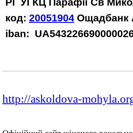
РГ УГКЦ Парафії Св Мико
код:
20051904
Ощадбанк 
iban: UA54322669000002
http://askoldova-mohyla.or