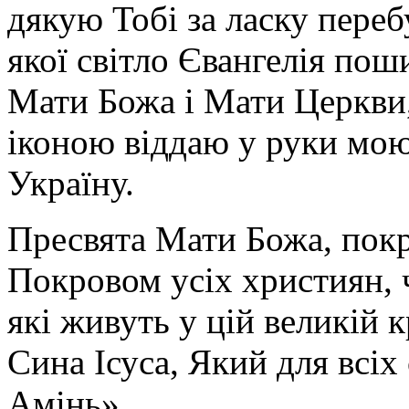
дякую Тобі за ласку перебу
якої світло Євангелія поши
Мати Божа і Мати Церкви
іконою віддаю у руки мою
Україну.
Пресвята Мати Божа, пок
Покровом усіх християн, ч
які живуть у цій великій к
Сина Ісуса, Який для всі
Амінь».