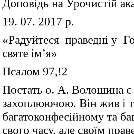
Доповідь на Урочистій ака
19. 07. 2017 р.
«Радуйтеся праведні у Го
святе ім’я»
Псалом 97,!2
Постать о. А. Волошина є
захоплюючою. Він жив і т
багатоконфесійному та ба
свого часу, але своїм пра