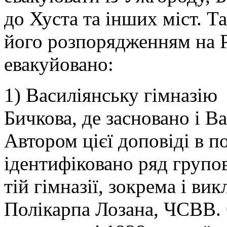
до Хуста та інших міст. Та
його розпорядженням на 
евакуйовано:
1) Василіянську гімназію 
Бичкова, де засновано і В
Автором цієї доповіді в п
ідентифіковано ряд групов
тій гімназії, зокрема і викл
Полікарпа Лозана, ЧСВВ. 