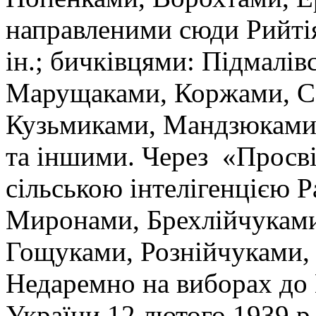
направленими сюди Рийті
ін.; бичківцями: Підмалів
Марущаками, Коржами, С
Кузьмиками, Мандзюками
та іншими. Через «Просвіт
сільською інтелігенцією 
Миронами, Брехлійчуками
Гощуками, Рознійчуками,
Недаремно на виборах до
України 12 лютого 1939 р