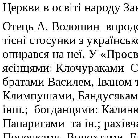
Церкви в освіті народу За
Отець А. Волошин впродо
тісні стосунки з українсь
опирався на неї. У «Просв
ясінцями: Клочураками Ст
братами Василем, Іваном
Климпушами, Бандусяками
інш.; богданцями: Калин
Папаригами та ін.; рахів
Попенками, Ворохтами, Е