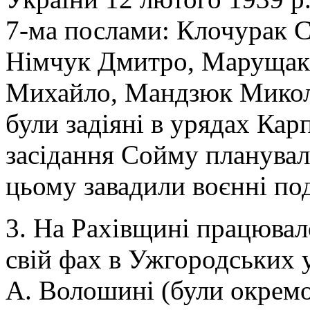
7-ма послами: Клочурак 
Німчук Дмитро, Марущак
Михайло, Мандзюк Микола
були задіяні в урядах Кар
засідання Сойму планувало
цьому завадили воєнні под
3. На Рахівщині працювало
свій фах в Ужгородських 
А. Волошині (були окремо 