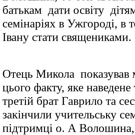
батькам дати освіту дітям
семінаріях в Ужгороді, в 
Івану стати священиками.
Отець Микола показував м
цього факту, яке наведене
третій брат Гаврило та се
закінчили учительську се
підтримці о. А Волошина,