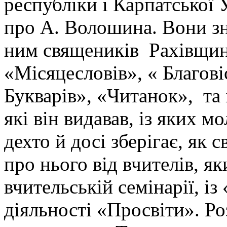
республіки і Карпатської 
про А. Волошина. Вони зна
ним священиків Рахівщини
«Місяцесловів», « Благові
Букварів», «Читанок», та
які він видавав, із яких мо
дехто й досі зберігає, як 
про нього від вчителів, я
вчительській семінарії, і
діяльності «Просвіти». Ро