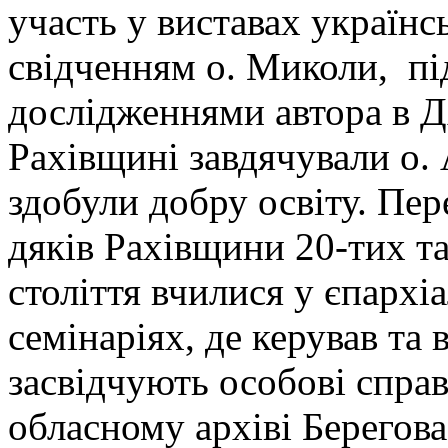
участь у виставах українс
свідченням о. Миколи, п
дослідженнями автора в Д
Рахівщині завдячували о. 
здобули добру освіту. Пер
дяків Рахівщини 20-тих т
століття вчилися у єпархі
семінаріях, де керував та
засвідчують особові справ
обласному архіві Берегова