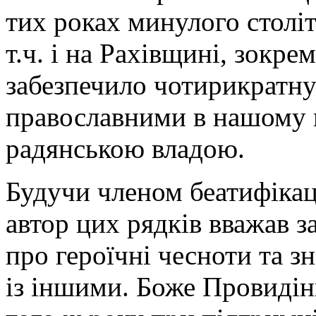
тих роках минулого столітт
т.ч. і на Рахівщині, зокрем
забезпечило чотирикратну 
православними в нашому к
радянською владою.
Будучи членом беатифікац
автор цих рядків вважав з
про героїчні чесноти та зн
із іншими. Боже Провидін