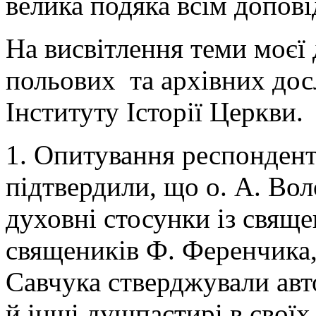
велика подяка всім допові
На висвітлення теми моєї 
польових та архівних досл
Інституту Історії Церкви.
1. Опитування респондент
підтвердили, що о. А. Во
духовні стосунки із свящ
священиків Ф. Ференчика,
Савчука стверджували авт
й інші душпастирі в своїх