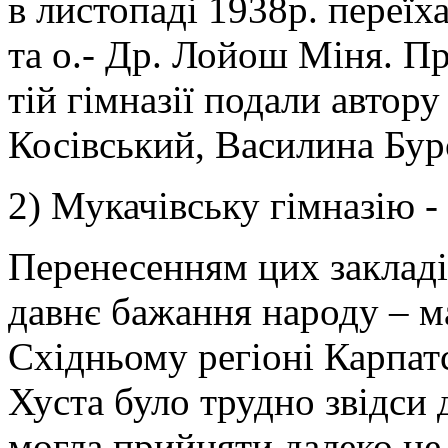
в листопаді 1938р. переї
та о.- Др. Лойош Міня. П
тій гімназії подали автор
Косівський, Василина Бур
2) Мукачівську гімназію -
Перенесенням цих заклад
давнє бажання народу – ма
Східньому регіоні Карпатс
Хуста було трудно звідси 
могла прийняти далеко не 