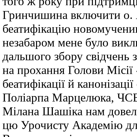
того ж року при підтримц
Гринчишина включити о. 
беатифікацію новомученик
незабаром мене було виклю
дальшого збору свідчень з
на прохання Голови Місії
беатифікації й канонізації
Поліарпа Марцелюка, ЧСВ
Мілана Шашіка нам довело
цю Урочисту Академію для