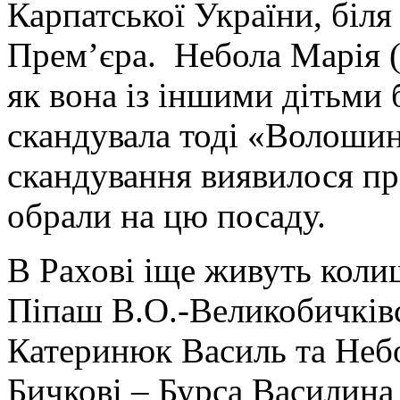
Карпатської України, біля
Прем’єра. Небола Марія (
як вона із іншими дітьми б
скандувала тоді «Волошин
скандування виявилося пр
обрали на цю посаду.
В Рахові іще живуть колиш
Піпаш В.О.-Великобичків
Катеринюк Василь та Небол
Бичкові – Бурса Василина 