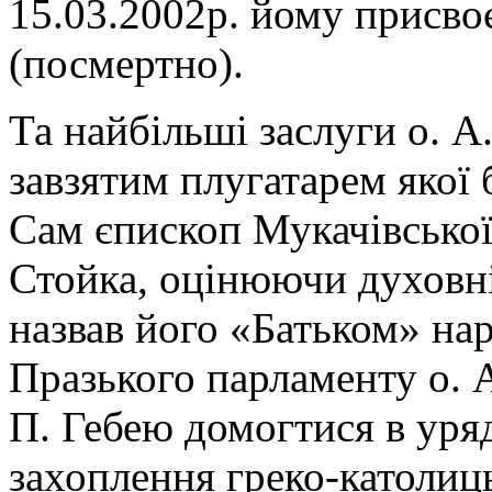
15.03.2002р. йому присво
(посмертно).
Та найбільші заслуги о. А
завзятим плугатарем якої б
Сам єпископ Мукачівської 
Стойка, оцінюючи духовні
назвав його «Батьком» на
Празького парламенту о. 
П. Гебею домогтися в ур
захоплення греко-католиць