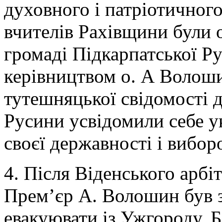
духовного і патріотичного
вчителів Рахівщини були 
громаді Підкарпатської Ру
керівництвом о. А Волоши
тутешняцької свідомості д
Русини усвідомили себе у
своєї державності і виборо
4. Після Віденського арбі
Прем’єр А. Волошин був 
евакуювати із Ужгороду, Б