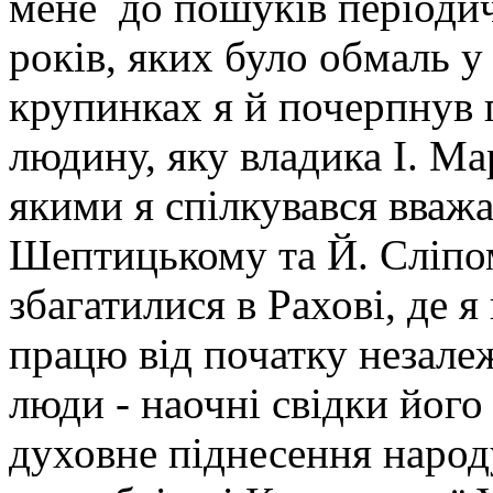
мене до пошуків періодич
років, яких було обмаль у 
крупинках я й почерпнув 
людину, яку владика І. Ма
якими я спілкувався вваж
Шептицькому та Й. Сліпом
збагатилися в Рахові, де
працю від початку незале
люди - наочні свідки його
духовне піднесення народ