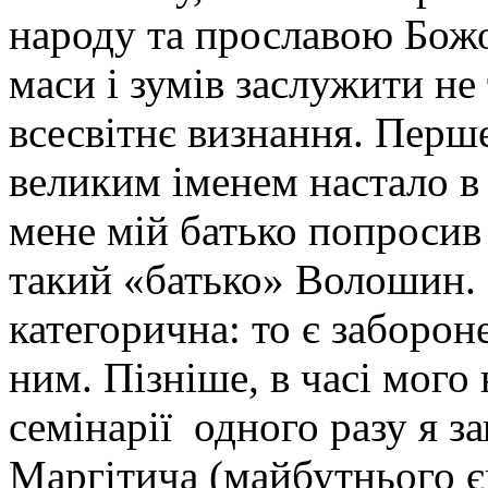
народу та прославою Божо
маси і зумів заслужити не
всесвітнє визнання. Перш
великим іменем настало в
мене мій батько попросив 
такий «батько» Волошин. 
категорична: то є забороне
ним. Пізніше, в часі мого
семінарії одного разу я за
Маргітича (майбутнього є