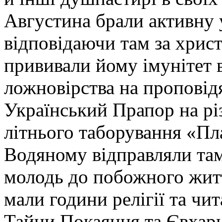
Августина брали активну 
відповідаючи там за хрис
прививали йому імунітет 
ложновірства на проповід
Український Прапор на різ
літнього таборування «Пл
Водяному відправляли та
молодь до побожного житт
мали години релігії та чит
Тайни Покаяння та Євхари