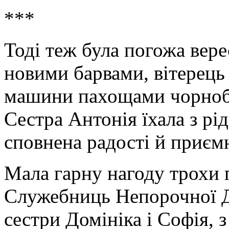
***
Тоді теж була погожа вере
новими барвами, вітерець
машини пахощами чорнобр
Сестра Антонія їхала з рі
сповнена радості й приєм
Мала гарну нагоду трохи 
Служебниць Непорочної Ді
сестри Домініка і Софія, 