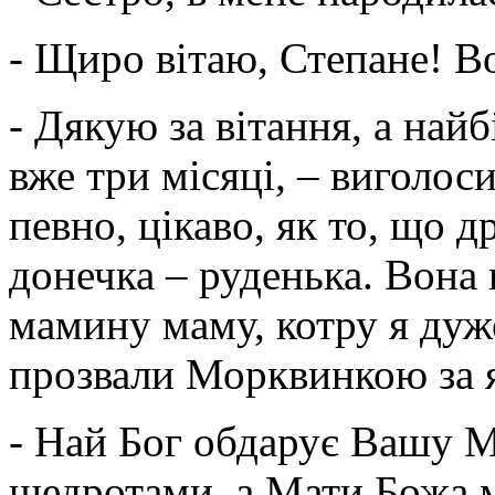
- Щиро вітаю, Степане! В
- Дякую за вітання, а най
вже три місяці, – виголоси
певно, цікаво, як то, що д
донечка – руденька. Вона
мамину маму, котру я дуже
прозвали Морквинкою за я
- Най Бог обдарує Вашу 
щедротами, а Мати Божа м