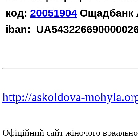
код:
20051904
Ощадбанк 
iban: UA54322669000002
http://askoldova-mohyla.or
Офіційний сайт жіночого вокальн