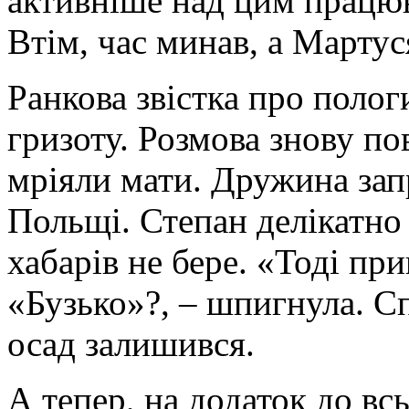
активніше над цим працюв
Втім, час минав, а Мартуся
Ранкова звістка про полог
гризоту. Розмова знову по
мріяли мати. Дружина зап
Польщі. Степан делікатно 
хабарів не бере. «Тоді пр
«Бузько»?, – шпигнула. С
осад залишився.
А тепер, на додаток до всь