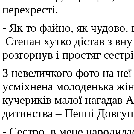
перехресті.
- Як то файно, як чудово, 
Степан хутко дістав з вн
розгорнув і простяг сестрі
З невеличкого фото на неї
усміхнена молоденька жінк
кучериків малої нагадав А
дитинства – Пеппі Довгуп
- Сестро, в мене народила