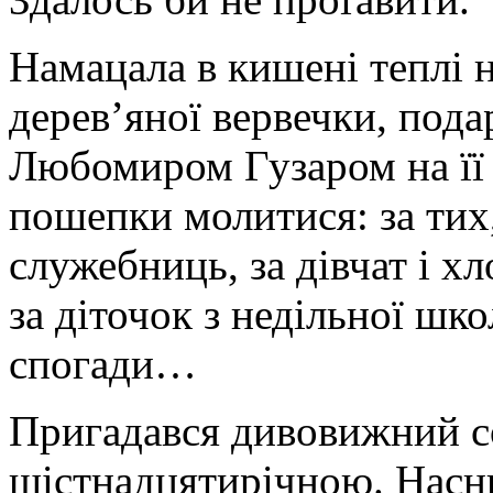
Намацала в кишені теплі 
дерев’яної вервечки, под
Любомиром Гузаром на її 
пошепки молитися: за тих,
служебниць, за дівчат і хл
за діточок з недільної шк
спогади…
Пригадався дивовижний с
шістнадцятирічною. Насни