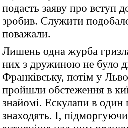
подасть заяву про вступ до
зробив. Служити подобало
поважали.
Лишень одна журба гризла
них з дружиною не було д
Франківську, потім у Льво
пройшли обстеження в киї
знайомі. Ескулапи в один 
знаходять. І, підморгуючи