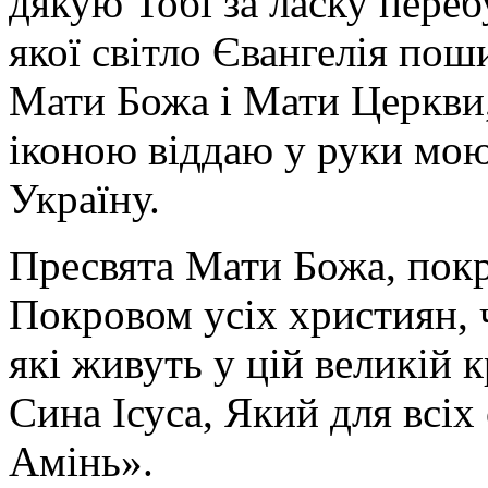
дякую Тобі за ласку перебу
якої світло Євангелія поши
Мати Божа і Мати Церкви
іконою віддаю у руки мою
Україну.
Пресвята Мати Божа, пок
Покровом усіх християн, ч
які живуть у цій великій к
Сина Ісуса, Який для всі
Амінь».