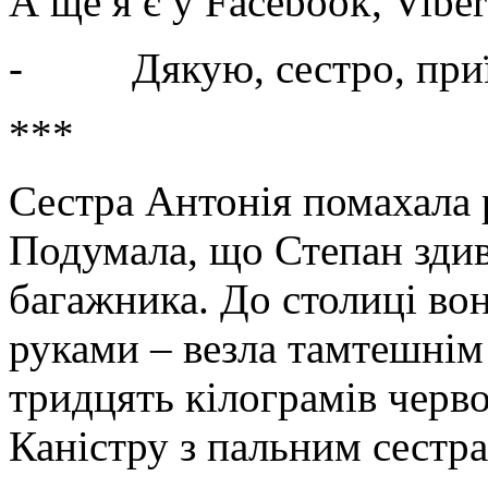
А ще я є у Facebook, Viber
- Дякую, сестро, приїд
***
Сестра Антонія помахала р
Подумала, що Степан здиву
багажника. До столиці во
руками – везла тамтешнім
тридцять кілограмів черв
Каністру з пальним сестра