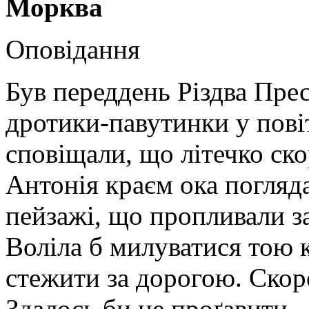
Морква
Оповідання
Був переддень Різдва Прес
дротики-павутинки у повіт
сповіщали, що літечко ско
Антонія краєм ока погляда
пейзажі, що пропливали за
Воліла б милуватися тою 
стежити за дорогою. Скоро
Здалось би не проґавити.