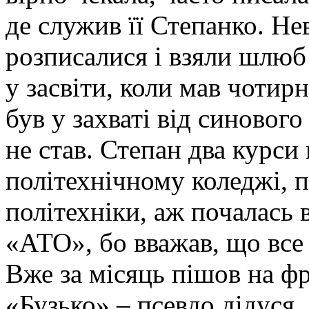
де служив її Степанко. Не
розписалися і взяли шлюб
у засвіти, коли мав чотирн
був у захваті від синовог
не став. Степан два курс
політехнічному коледжі, п
політехніки, аж почалась в
«АТО», бо вважав, що все 
Вже за місяць пішов на ф
«Бузько» – псевдо дідуся