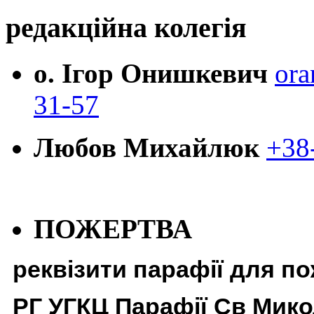
редакційна колегія
о. Ігор Онишкевич
ora
31-57
Любов Михайлюк
+38
ПОЖЕРТВА
реквізити парафії для п
РГ УГКЦ Парафії Св Мико