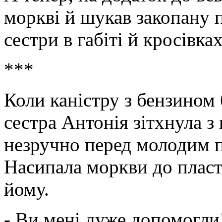
моркві й шукав закопану п
сестри в габіті й кросівках
***
Коли каністру з бензином
сестра Антонія зітхнула 
незручно перед молодим п
Насипала моркви до пласт
йому.
- Ви мені дуже допомогли