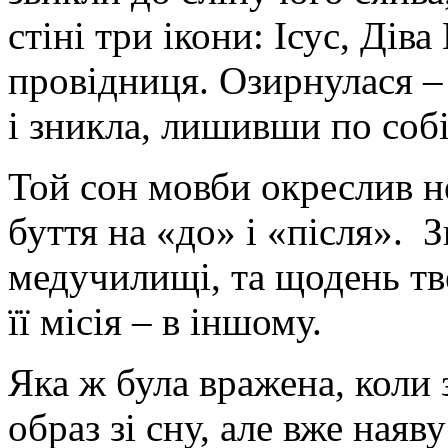
стіні три ікони: Ісус, Дів
провідниця. Озирнулася – 
і зникла, лишивши по собі 
Той сон мовби окреслив н
буття на «до» і «після». 
медучилищі, та щодень тв
її місія – в іншому.
Яка ж була вражена, коли 
образ зі сну, але вже ная