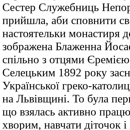
Сестер Служебниць Непоро
прийшла, аби сповнити св
настоятельки монастиря до
зображена Блаженна Йоса
спільно з отцями Єреміє
Селецьким 1892 року зас
Української греко-католиц
на Львівщині. То була пер
що взялась активно працю
хворим, навчати діточок і