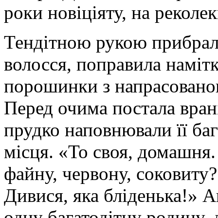
роки новіціяту, на реколек
Тендітною рукою прибрал
волосся, поправила наміт
порошинки з напрасованого
Перед очима постала вран
прудко наповнювали її ба
місця. «То своя, домашня.
файну, червону, соковиту?
Дивися, яка бліденька!» А
одну багатодітну родину,