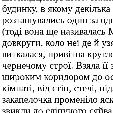
будинку, в якому декілька
розташувались один за од
(тоді вона ще називалась
довкруги, коло неї де й уз
виткалася, привітна кругл
чернечому строї. Взяла її
широким коридором до ост
кімнаті, від стін, стелі, пі
закапелочка променіло яск
звикли до сліпучого сяйва