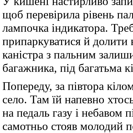
У кишені настирливо запи
щоб перевірила рівень пал
лампочка індикатора. Тре
припаркуватися й долити 
каністра з пальним залиш
багажника, під багатьма 
Попереду, за півтора кіло
село. Там їй напевно хто
на педаль газу і небавом п
самотньо стояв молодий п