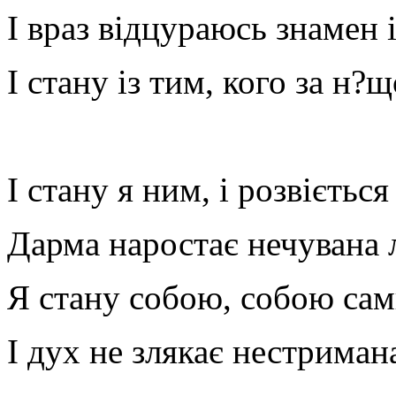
І враз відцураюсь знамен 
І стану із тим, кого за н?
І стану я ним, і розвіється
Дарма наростає нечувана 
Я стану собою, собою сам
І дух не злякає нестриман