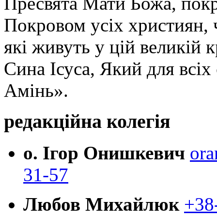
Пресвята Мати Божа, пок
Покровом усіх християн, ч
які живуть у цій великій к
Сина Ісуса, Який для всі
Амінь».
редакційна колегія
о. Ігор Онишкевич
ora
31-57
Любов Михайлюк
+38