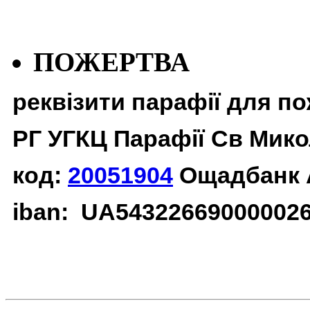
ПОЖЕРТВА
реквізити парафії для п
РГ УГКЦ Парафії Св Мико
код:
20051904
Ощадбанк 
iban: UA54322669000002