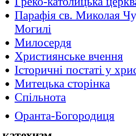
Греко-католицька церква 
Парафія св. Миколая Чу
Могилі
Милосердя
Християнське вчення
Історичні постаті у хри
Митецька сторінка
Спільнота
Оранта-Богородиця
катехизм