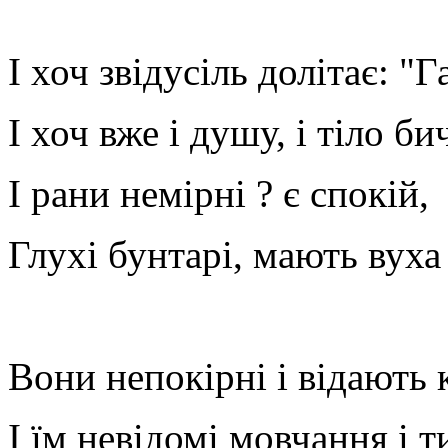
І хоч звідусіль долітає: "Г
І хоч вже і душу, і тіло б
І рани немірні ? є спокій, 
Глухі бунтарі, мають вуха
Вони непокірні і відають 
І їм невідомі мовчання і т