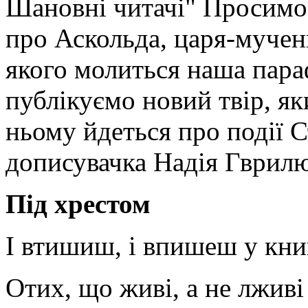
Шановні читачі" Просимо 
про Аскольда, царя-мучени
якого молиться наша параф
публікуємо новий твір, я
ньому йдеться про події 
дописувачка Надія Гврил
Під хрестом
І втишиш, і впишеш у кни
Отих, що живі, а не лживі