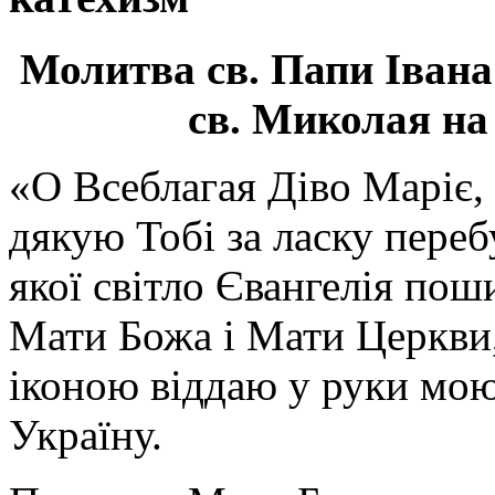
Молитва св.
Папи Івана
св. Миколая на
«О Всеблагая Діво Маріє,
дякую Тобі за ласку перебу
якої світло Євангелія поши
Мати Божа і Мати Церкви
іконою віддаю у руки мою
Україну.