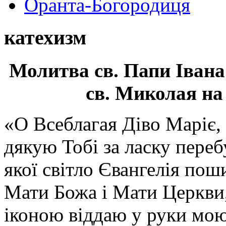
Оранта-Богородиця
катехизм
Молитва св.
Папи Івана
св. Миколая на
«О Всеблагая Діво Маріє,
дякую Тобі за ласку перебу
якої світло Євангелія поши
Мати Божа і Мати Церкви
іконою віддаю у руки мою