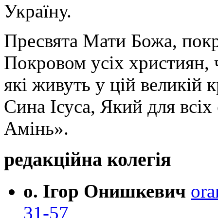
Україну.
Пресвята Мати Божа, пок
Покровом усіх християн, ч
які живуть у цій великій к
Сина Ісуса, Який для всі
Амінь».
редакційна колегія
о. Ігор Онишкевич
ora
31-57