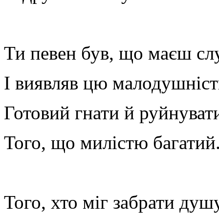
Ти певен був, що маєш сл
І виявляв цю малодушніст
Готовий гнати й руйнуват
Того, що милістю багатий
Того, хто міг забрати душу