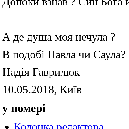
Допоки взнав ? Син Бога й
А де душа моя нечула ?
В подобі Павла чи Саула?
Надія Гаврилюк
10.05.2018, Київ
у номері
Колонка редактора