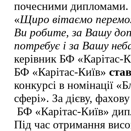
почесними дипломами.
«
Щиро вітаємо перемож
Ви робите, за Вашу до
потребує і за Вашу не
керівник БФ «Карітас-К
БФ «Карітас-Київ»
ста
конкурсі в номінації «Б
сфері». За дієву, фахо
БФ «Карітас-Київ» дип
Під час отримання висо