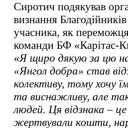
Сиротич подякував орга
визнання Благодійників
учасника, як переможця
команди БФ «Карітас-Ки
«
Я щиро дякую за цю на
«Янгол добра» став від
колективу, тому хочу ї
та виснажливу, але так
людей. Ця відзнака – це
жертвували кошти, на