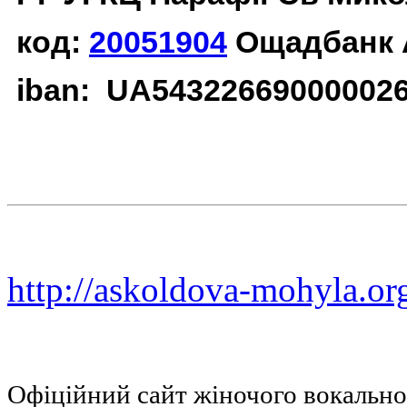
код:
20051904
Ощадбанк 
iban: UA54322669000002
http://askoldova-mohyla.or
Офіційний сайт жіночого вокальн