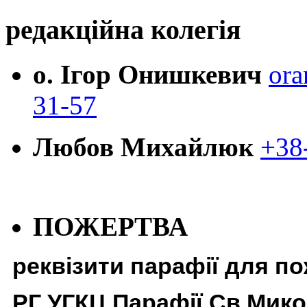
редакційна колегія
о. Ігор Онишкевич
ora
31-57
Любов Михайлюк
+38
ПОЖЕРТВА
реквізити парафії для п
РГ УГКЦ Парафії Св Мико