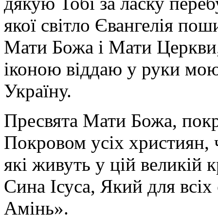
дякую Тобі за ласку перебу
якої світло Євангелія поши
Мати Божа і Мати Церкви
іконою віддаю у руки мою
Україну.
Пресвята Мати Божа, пок
Покровом усіх християн, ч
які живуть у цій великій к
Сина Ісуса, Який для всі
Амінь».