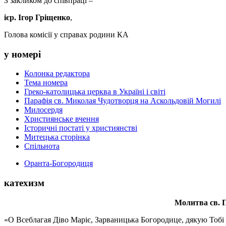
З закликом до співпраці –
ієр. Ігор Гріщенко
,
Голова комісії у справах родини КА
у номері
Колонка редактора
Тема номера
Греко-католицька церква в Україні і світі
Парафія св. Миколая Чудотворця на Аскольдовій Могилі
Милосердя
Християнське вчення
Історичні постаті у християнстві
Митецька сторінка
Спільнота
Оранта-Богородиця
катехизм
Молитва св.
П
«О Всеблагая Діво Маріє, Зарваницька Богородице, дякую Тобі з