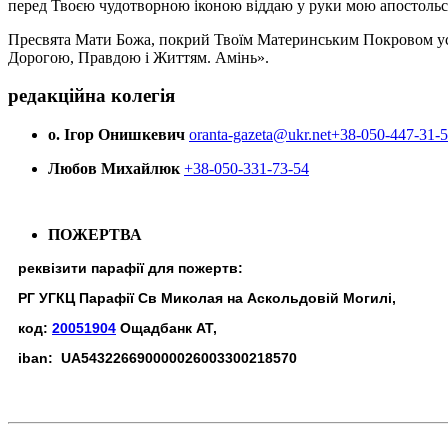
перед Твоєю чудотворною іконою віддаю у руки мою апостольс
Пресвята Мати Божа, покрий Твоїм Материнським Покровом усіх х
Дорогою, Правдою і Життям. Амінь».
редакційна колегія
о. Ігор Онишкевич
oranta-gazeta@ukr.net
+38-050-447-31-
Любов Михайлюк
+38-050-331-73-54
ПОЖЕРТВА
реквізити парафії для пожертв:
РГ УГКЦ Парафії Св Миколая на Аскольдовій Могилі,
код:
20051904
Ощадбанк АТ,
iban: UA543226690000026003300218570