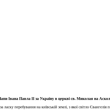
апи Івана Павла ІІ за Україну
в церкві св. Миколая на Аско
а ласку перебування на київській землі, з якої світло Євангелія 