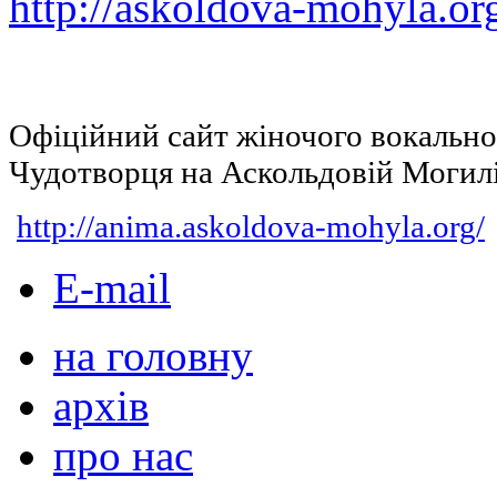
http://askoldova-mohyla.or
Офіційний сайт жіночого вокальн
Чудотворця на Аскольдовій Могил
http://anima.askoldova-mohyla.org/
E-mail
на головну
архів
про нас