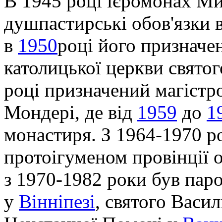
В 1945 році ієромонах М
душпастирські обов'язки в
в
1950
році його призначе
католицької церкви свято
році призначений магіст
Мондері, де від
1959
до
1
монастиря. З 1964-1970 
протоігуменом провінції о
з 1970-1982 роки був пар
у
Вінніпезі
, святого Васи