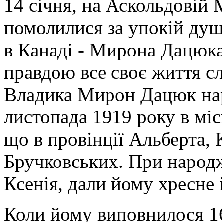
14 січня, на Аскольдовій 
помолилися за упокій ду
в Канаді - Мирона Дацюка
правдою все своє життя с
Владика Мирон Дацюк на
листопада 1919 року в мі
що в провінції Альберта,
Бручковських. При народж
Ксенія, дали йому хресне
Коли йому виповнилося 16