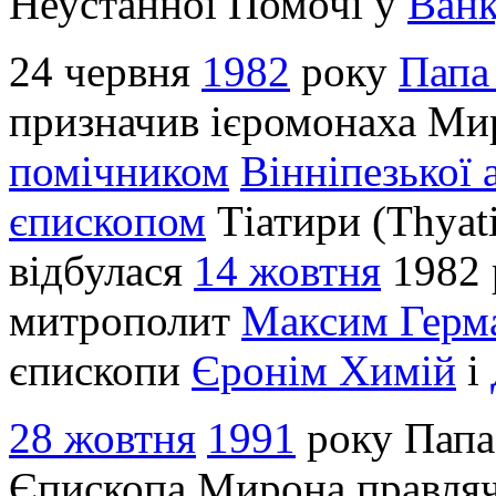
Неустанної Помочі у
Ванк
24 червня
1982
року
Папа
призначив ієромонаха М
помічником
Вінніпезької 
єпископом
Тіатири (Thyati
відбулася
14 жовтня
1982 
митрополит
Максим Герм
єпископи
Єронім Химій
і
28 жовтня
1991
року Папа 
Єпископа Мирона правля