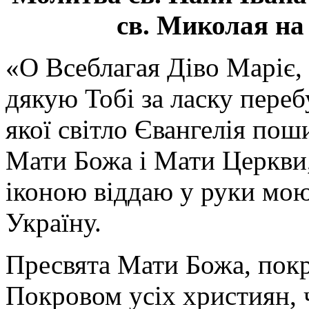
св. Миколая на
«О Всеблагая Діво Маріє,
дякую Тобі за ласку перебу
якої світло Євангелія поши
Мати Божа і Мати Церкви
іконою віддаю у руки мою
Україну.
Пресвята Мати Божа, пок
Покровом усіх християн, ч