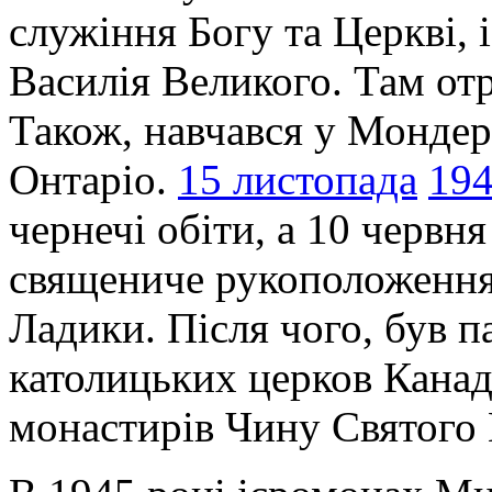
служіння Богу та Церкві, 
Василія Великого. Там от
Також, навчався у Мондері
Онтаріо.
15 листопада
19
чернечі обіти, а 10 червн
священиче рукоположення
Ладики. Після чого, був п
католицьких церков Канад
монастирів Чину Святого 