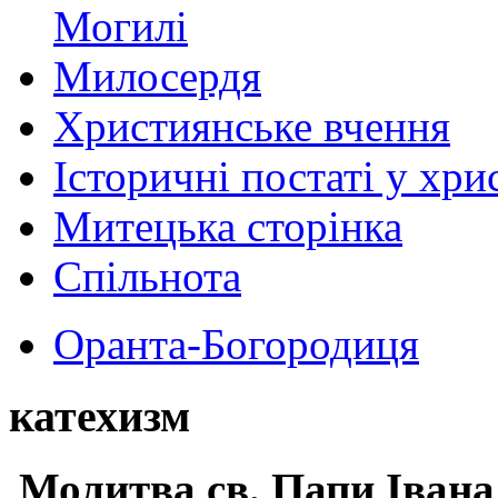
Могилі
Милосердя
Християнське вчення
Історичні постаті у хри
Митецька сторінка
Спільнота
Оранта-Богородиця
катехизм
Молитва св.
Папи Івана