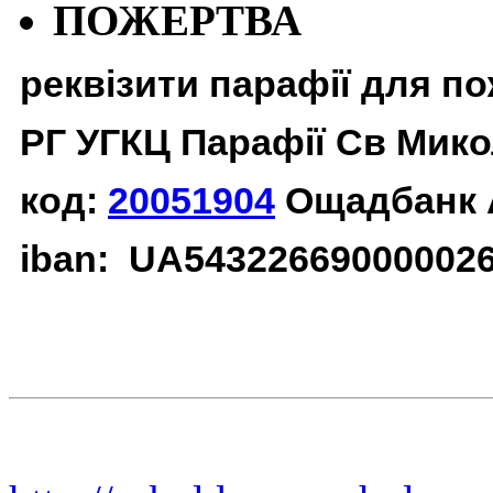
ПОЖЕРТВА
реквізити парафії для п
РГ УГКЦ Парафії Св Мико
код:
20051904
Ощадбанк 
iban: UA54322669000002