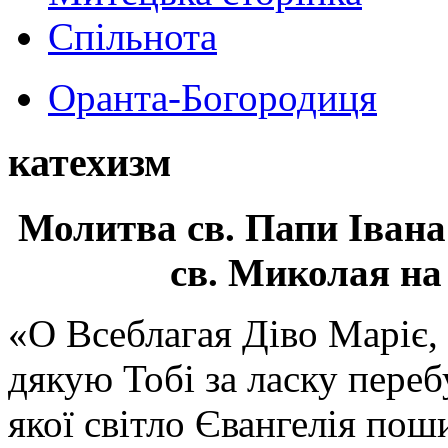
Спільнота
Оранта-Богородиця
катехизм
Молитва св.
Папи Івана
св. Миколая на
«О Всеблагая Діво Маріє,
дякую Тобі за ласку перебу
якої світло Євангелія поши