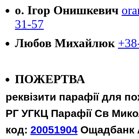
о. Ігор Онишкевич
ora
31-57
Любов Михайлюк
+38
ПОЖЕРТВА
реквізити парафії для п
РГ УГКЦ Парафії Св Мико
код:
20051904
Ощадбанк 