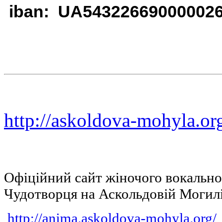
iban: UA54322669000002
http://askoldova-mohyla.or
Офіційний сайт жіночого вокальн
Чудотворця на Аскольдовій Могил
http://anima.askoldova-mohyla.org/