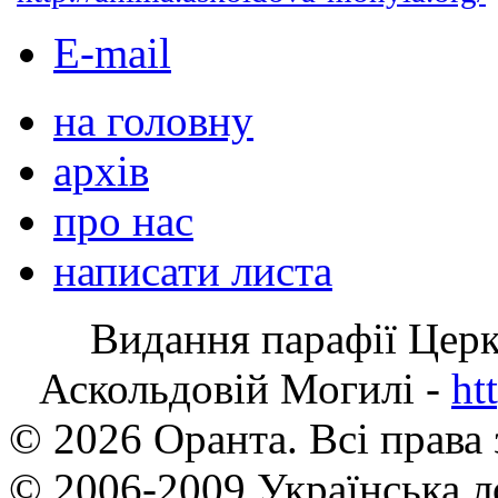
E-mail
на головну
архів
про нас
написати листа
Видання парафії Цер
Аскольдовій Могилі -
ht
© 2026 Оранта. Всі права
© 2006-2009 Українська л