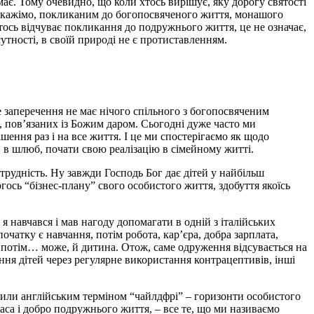
 має. Тому очевидно, що коли хтось вирішує, яку дорогу святості
, скажімо, покликаним до богопосвяченого життя, монашого
 хтось відчуває покликання до подружнього життя, це не означає,
утності, в своїй природі не є протиставленням.
це заперечення не має нічого спільного з богопосвяченим
й, пов’язаних із Божим даром. Сьогодні дуже часто ми
ення раз і на все життя. І це ми спостерігаємо як щодо
 в шлюб, почати свою реалізацію в сімейному житті.
трудність. Ну завжди Господь Бог дає дітей у найбільш
гось “бізнес-плану” свого особистого життя, здобуття якоїсь
 я навчався і мав нагоду допомагати в одній з італійських
спочатку є навчання, потім робота, кар’єра, добра зарплата,
же потім… може, й дитина. Отож, саме одруження відсувається на
ня дітей через регулярне використання контрацептивів, інші
или англійським терміном “чайлдфрі” – горизонти особистого
раса і добро подружнього життя, – все те, що ми називаємо