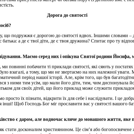
стість.
Дорога до святості
осіб?
му, що подружжя є дорогою до святості вдвох. Іншими словами – д
є батька: а де є твої діти, де є твоя дружина? Спитає про ту відп
дування. Маємо серед них і опікуна Святої родини Йосифа, ма
, ми повинні побачити ті приклади святості, які сяють у постатя
е було взагалі, а тому, що ми не звертаємо на них належної уваги
тичний період нашої історії. Але, крім того, що був багатодітни
ся з ними тим усім, що мали його діти, тим, чим диспонувала й
ьком для своїх дітей, що його приклад може служити прикладом 
просто їх пізнати, відкрити їх для себе і наслідувати. І це добр
я інші! Щоб Господь Бог міг прославити вас у святості вашого ба
івство є даром, але водночас кличе до монашого життя, яке п
як стати досконалим християнином. Це сім’я або богопосвячене ж