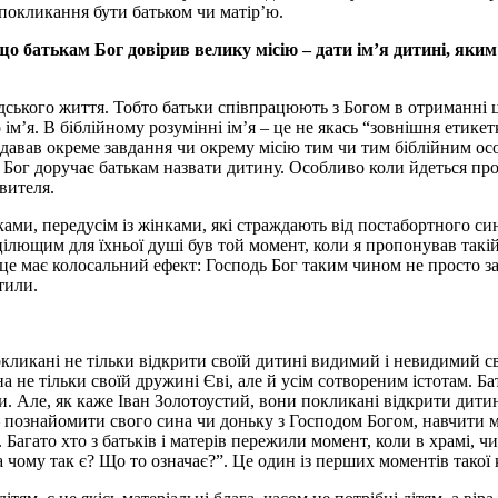
 покликання бути батьком чи матір’ю.
о батькам Бог довірив велику місію – дати ім’я дитині, яким в
ського життя. Тобто батьки співпрацюють з Богом в отриманні цьо
’я. В біблійному розумінні ім’я – це не якась “зовнішня етикетк
давав окреме завдання чи окрему місію тим чи тим біблійним осо
дь Бог доручає батькам назвати дитину. Особливо коли йдеться пр
вителя.
ами, передусім із жінками, які страждають від постабортного син
ілющим для їхньої душі був той момент, коли я пропонував такій р
о це має колосальний ефект: Господь Бог таким чином не просто за
тили.
кликані не тільки відкрити своїй дитині видимий і невидимий світ,
на не тільки своїй дружині Єві, але й усім сотвореним істотам. 
оти. Але, як каже Іван Золотоустий, вони покликані відкрити дити
– познайомити свого сина чи доньку з Господом Богом, навчити 
Багато хто з батьків і матерів пережили момент, коли в храмі, ч
 а чому так є? Що то означає?”. Це один із перших моментів такої 