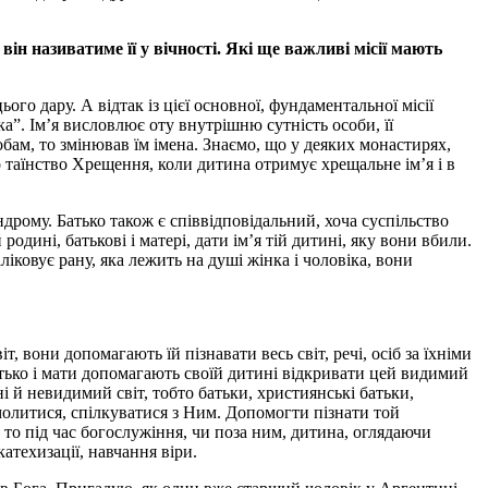
ін називатиме її у вічності. Які ще важливі місії мають
го дару. А відтак із цієї основної, фундаментальної місії
а”. Ім’я висловлює оту внутрішню сутність особи, її
бам, то змінював їм імена. Знаємо, що у деяких монастирях,
о таїнство Хрещення, коли дитина отримує хрещальне ім’я і в
дрому. Батько також є співвідповідальний, хоча суспільство
одині, батькові і матері, дати ім’я тій дитині, яку вони вбили.
ліковує рану, яка лежить на душі жінка і чоловіка, вони
 вони допомагають їй пізнавати весь світ, речі, осіб за їхніми
Батько і мати допомагають своїй дитині відкривати цей видимий
ні й невидимий світ, тобто батьки, християнські батьки,
молитися, спілкуватися з Ним. Допомогти пізнати той
и то під час богослужіння, чи поза ним, дитина, оглядаючи
катехизації, навчання віри.