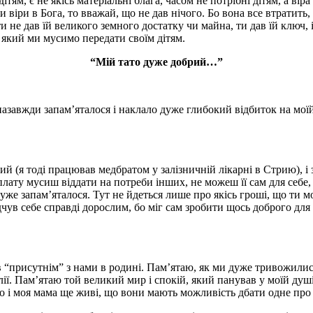
ям, є не якісь матеріальні блага, часом не потрібні дітям, а ві
 віри в Бога, то вважай, що не дав нічого. Бо вона все втратить,
ти не дав їй великого земного достатку чи майна, ти дав їй ключ, 
 який ми мусимо передати своїм дітям.
“Мій тато дуже добрий…”
завжди запам’яталося і наклало дуже глибокий відбиток на моїй о
ий (я тоді працював медбратом у залізничній лікарні в Стрию), 
арплату мусиш віддати на потреби інших, не можеш її сам для себе
же запам’яталося. Тут не йдеться лише про якісь гроші, що ти мо
чув себе справді дорослим, бо міг сам зробити щось доброго для
в “присутнім” з нами в родині. Пам’ятаю, як ми дуже тривожилися
олії. Пам’ятаю той великий мир і спокій, який панував у моїй душі
 і моя мама ще живі, що вони мають можливість дбати одне про о