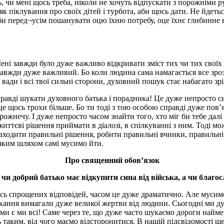
 чи мені щось треба, ніколи не хочуть відпускати з порожніми ру
к піклування про своїх дітей і турбота, аби щось дати. Не йдетьс
оби перед¬усім пошанувати оцю їхню потребу, оце їхнє глибинне 
 Мені завжди було дуже важливо відкривати зміст тих чи тих свої
 завжди дуже важливий. Бо коли людина сама намагається все зроз
ої вади і всі твої сильні сторони, духовний пошук стає набагато зр
авді шукати духовного батька і порадника! Це дуже непросто сь
це щось трохи більше. Бо ти тоді з тою особою справді дуже пов’
орожнечу. І дуже непросто часом знайти того, хто міг би тебе дал
иттєві рішення приймати в діалозі, в спілкуванні з ним. Тоді м
аходити правильні рішення, робити правильні вчинки, правильні 
 яким шляхом самі мусимо йти.
Про священний обов’язок
 чи добрий батько має відкупити сина від війська, а чи благо
ь спрощених відповідей, часом це дуже драматично. Але мусимо з
икання вимагали дуже великої жертви від людини. Сьогодні ми д
ми є ми всі! Саме через те, що дуже часто шукаємо дороги наймен
таким, від чого маємо відсторонитися. В нашій підсвідомості щ