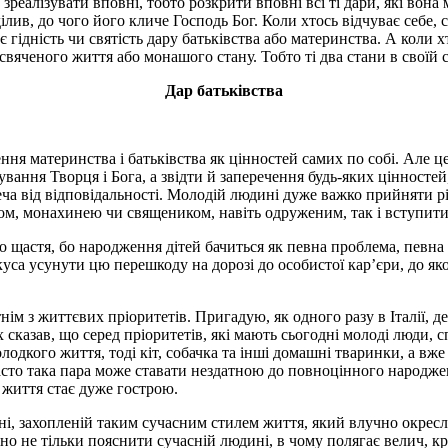
зреалізувати вповні, тобто розкрити вповні всі ті дари, які вона
ділив, до чого його кличе Господь Бог. Коли хтось відчуває себе
ує гідність чи святість дару батьківства або материнства. А коли
вяченого життя або монашого стану. Тобто ті два стани в своїй с
Дар батьківства
ення материнства і батьківства як цінностей самих по собі. Але 
ування Творця і Бога, а звідти й заперечення будь-яких цінносте
а від відповідальності. Молодій людині дуже важко прийняти ріш
хом, монахинею чи священиком, навіть одруженим, так і вступити
 щастя, бо народження дітей бачиться як певна проблема, певна 
куса усунути цю перешкоду на дорозі до особистої кар’єри, до яко
ім з життєвих пріоритетів. Пригадую, як одного разу в Італії, де
ох сказав, що серед пріоритетів, які мають сьогодні молоді люди, 
олодкого життя, тоді кіт, собачка та інші домашні тваринки, а в
асто така пара може ставати нездатною до повноцінного народжен
 життя стає дуже гострою.
і, захопленій таким сучасним стилем життя, який влучно окресл
бно не тільки пояснити сучасній людині, в чому полягає велич, к