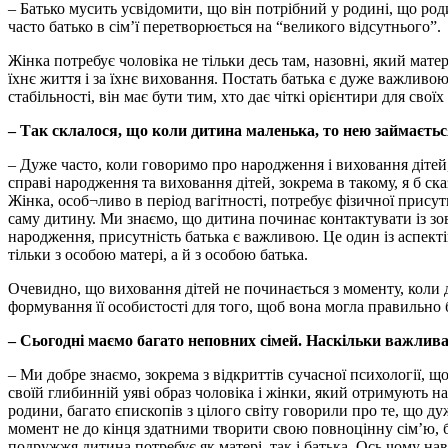
– Батько мусить усвідомити, що він потрібний у родині, що ро
часто батько в сім’ї перетворюється на “великого відсутнього”.
Жінка потребує чоловіка не тільки десь там, назовні, який матер
їхнє життя і за їхнє виховання. Постать батька є дуже важливою
стабільності, він має бути тим, хто дає чіткі орієнтири для своїх 
– Так склалося, що коли дитина маленька, то нею займаєть
– Дуже часто, коли говоримо про народження і виховання дітей, 
справі народження та виховання дітей, зокрема в такому, я б ска
Жінка, особ¬ливо в період вагітності, потребує фізичної прису
саму дитину. Ми знаємо, що дитина починає контактувати із зов
народження, присутність батька є важливою. Це один із аспекті
тільки з особою матері, а й з особою батька.
Очевидно, що виховання дітей не починається з моменту, коли 
формування її особистості для того, щоб вона могла правильно бу
– Сьогодні маємо багато неповних сімей. Наскільки важлива
– Ми добре знаємо, зокрема з відкриттів сучасної психології, що
своїй глибинній уяві образ чоловіка і жінки, який отримують н
родини, багато єпископів з цілого світу говорили про те, що д
момент не до кінця здатними творити свою повноцінну сім’ю, бо
подружжя дитина потребує як матері, так і батька. Ось чому на