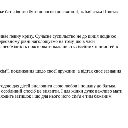
оже батьківство бути дорогою до святості, «Львівська Пошта»
живає певну кризу. Сучасне суспільство не до кінця доцінює
 церковному рівні наголошуємо на тому, що в часи
ро необхідність пояснювати важливість сімейних цінностей в
ім’ї, покликання щодо своєї дружини, а відтак своє завдання
агодою для дітей висловити свою любов і пошану до батька.
в особливий спосіб це виявити. І для жінки дуже важливо мати
находить затишок і що для нього його сім’я є тим бажаним