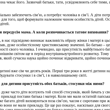
дина чекає його. Зазвичай батьки, тати, усвідомлюють себе тими,
іально забезпечить сім’ю, а потребує чоловіка в сім’ї. А діти потр
 для того, щоб формувати належним чином особистість дітей. Особ
дітей.
ся передусім мама. А коли розпочинається татове виховання?
в нас підсвідомо виникає важливість образу жінки і матері в цьо
зав, дуже особистісному християнському значенні. Бо батько – це 
тності свого чоловіка. І очевидно, що присутність майбутнього б
нішнім світом ще в період внутрішньоутробного розвитку. Тому і 
в, який сучасна наука щойно починає відкривати, щойно починає 
дитині вже сім чи десять років. Перші три роки в житті дитини 
дувати стосунки і в сім’ї, і в навколишньому світі.
 для дитини присутність обох батьків, стосунки між ними?
 дуже часто діти всотують той спосіб стосунків, який бачать у сво
а прикладі постави батька і матері. Коли ми мали остатній папс
уже багато дітей виховуються поза сім’єю, часом є сиротами при ж
 вони не мали прикладу. Це ще раз показує, наскільки для свого
віть сама присутність матері чи батька поруч із дитиною вже є н