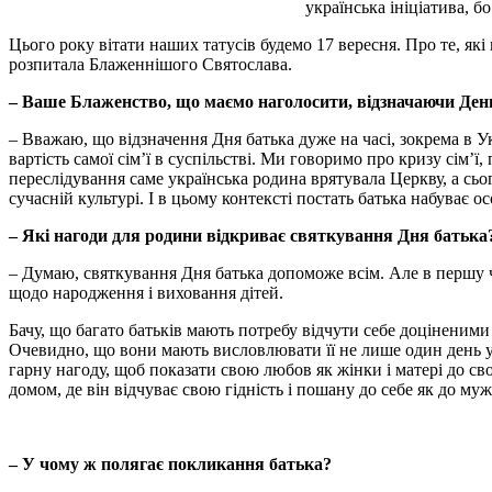
українська ініціатива, б
Цього року вітати наших татусів будемо 17 вересня. Про те, які
розпитала Блаженнішого Святослава.
– Ваше Блаженство, що маємо наголосити, відзначаючи Ден
– Вважаю, що відзначення Дня батька дуже на часі, зокрема в Ук
вартість самої сім’ї в суспільстві. Ми говоримо про кризу сім’
переслідування саме українська родина врятувала Церкву, а сь
сучасній культурі. І в цьому контексті постать батька набуває о
– Які нагоди для родини відкриває святкування Дня батька
– Думаю, святкування Дня батька допоможе всім. Але в першу ч
щодо народження і виховання дітей.
Бачу, що багато батьків мають потребу відчути себе доціненим
Очевидно, що вони мають висловлювати її не лише один день у 
гарну нагоду, щоб показати свою любов як жінки і матері до сво
домом, де він відчуває свою гідність і пошану до себе як до муж
– У чому ж полягає покликання батька?