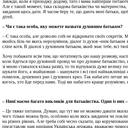
Завжди, коли я приходжу додому, тато і мама найперше питають,
Але є такий момент, така складова батьківства чи материнства, я
завдання щось дати. Я часом беру те, що дають мені батьки, щ
дітей.
– Чи є така особа, яку можете назвати духовним батьком?
– Є така особа, але дозволю собі не відкривати своїх секретів.
якийсь біль чи якесь нерозуміння, діалог із духов¬ним батьком
сліпе котя. В діалозі з духовним батьком, який знає тебе, всі тв
Хочу побажати всім тим, що читатимуть цю нашу розмову, наспр
коли йдеться про духовний провід чи про духовне батьківство, 
зі мною ставалося кілька разів), то ти відчуваєш дуже велику п
шукати його, а знайшовши – шанувати і всі свої найважливіші ж
помилок, душевних ран і духовних криз. Так набагато легше зн
когось, хто йде перед нами. Тоді ми набагато краще розуміємо,
– Нині маємо багато викликів для батьківства. Один із них –
– Це тяжке питання. Думаю, що тут ми не можемо давати якихос
чого тільки можна було, особливо коли якісь завдання чи покл
на різних рівнях. Але треба собі чесно сказати, що корумповани
представляє нам нинішня Українська держава, вважаємо чимось 