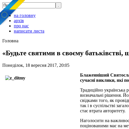
на головну
архів
про нас
написати листа
Головна
«Будьте святими в своєму батьківстві, 
Понеділок, 18 вересня 2017, 20:05
Блаженніший Святослав,
сучасні виклики, які п
Традиційно українська р
визначальні рішення. Йо
свідками того, як провід
так і в суспільстві зага
стає втрата авторитету.
Наголосити на важливост
поцінованими має на мет