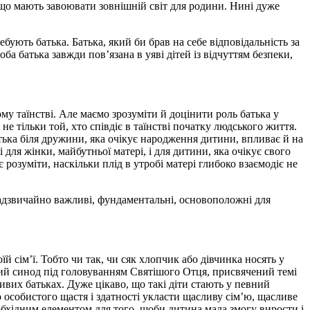
 що мають завоювати зовнішній світ для родини. Нині дуже
ебують батька. Батька, який би брав на себе відповідальність за
а батька завжди пов’язана в уяві дітей із відчуттям безпеки,
му таїнстві. Але маємо зрозуміти й доцінити роль батька у
не тільки той, хто співдіє в таїнстві початку людського життя.
атька біля дружини, яка очікує народження дитини, впливає й на
для жінки, майбутньої матері, і для дитини, яка очікує свого
розуміти, наскільки плід в утробі матері глибоко взаємодіє не
надзвичайно важливі, фундаментальні, основоположні для
їй сім’ї. Тобто чи так, чи сяк хлопчик або дівчинка носять у
ький синод під головуванням Святішого Отця, присвячений темі
ивих батьках. Дуже цікаво, що такі діти стають у певний
 особистого щастя і здатності укласти щасливу сім’ю, щасливе
еобхідним елементом для того, щоби дитина мала змогу вирости і