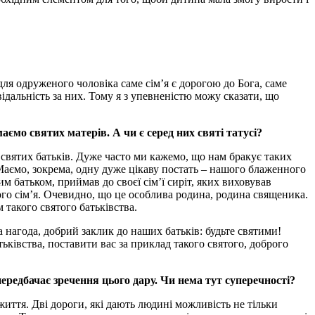
ля одруженого чоловіка саме сім’я є дорогою до Бога, саме
овідальність за них. Тому я з упевненістю можу сказати, що
ємо святих матерів. А чи є серед них святі татусі?
х святих батьків. Дуже часто ми кажемо, що нам бракує таких
. Маємо, зокрема, одну дуже цікаву постать – нашого блаженного
м батьком, приймав до своєї сім’ї сиріт, яких виховував
ого сім’я. Очевидно, що це особлива родина, родина священика.
такого святого батьківства.
а нагода, добрий заклик до наших батьків: будьте святими!
тьківства, поставити вас за приклад такого святого, доброго
ередбачає зречення цього дару. Чи нема тут суперечності?
иття. Дві дороги, які дають людині можливість не тільки