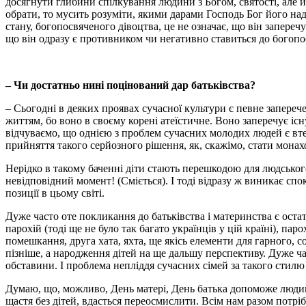
досягнути глибини спілкування людини з Богом, святості, але й 
обрати, то мусить розуміти, якими дарами Господь Бог його на
стану, богопосвяченого дівоцтва, це не означає, що він запереч
що він одразу є противником чи негативно ставиться до богопос
– Чи достатньо нині поцінований дар батьківства?
– Сьогодні в деяких проявах сучасної культури є певне запереч
життям, бо воно в своєму корені атеїстичне. Воно заперечує існ
відчуваємо, що однією з проблем сучасних молодих людей є втеч
прийняття такого серйозного рішення, як, скажімо, стати мона
Нерідко в такому баченні діти стають перешкодою для людського
невідповідний момент! (Сміється). І тоді відразу ж виникає спо
позиції в цьому світі.
Дуже часто оте покликання до батьківства і материнства є остатн
парохій (тоді ще не було так багато українців у цій країні), пар
помешкання, друга хата, яхта, ще якісь елементи для гарного, с
пізніше, а народження дітей на ще дальшу перспективу. Дуже ч
обставини. І проблема непліддя сучасних сімей за такого стилю
Думаю, що, можливо, День матері, День батька допоможе людин
щастя без дітей, вдасться переосмислити. Всім нам разом потрі