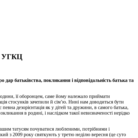
ва УГКЦ
 дар батьківства, покликання і відповідальність батька та
родини, її оборонцем, саме йому належало приймати
ація стосунків зачепили й сім’ю. Нині нам доводиться бути
 певна дезорієнтація як у дітей та дружини, в самого батька,
покликання в родині, і наслідком такої невизначеності нерідко
 нашим татусям почуватися любленими, потрібними і
кий з 2009 року святкують у третю неділю вересня (це суто