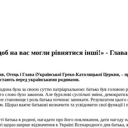
щоб на вас могли рівнятися інші!» - Гла
 Отець і Глава іУкраїнської Греко-Католицької Церкви, – про
остають перед українськими родинами.
одина була за своєю суттю патріархальною: батько був головою 
го слово було законом. Але бурхливі суспільні зміни, демократиз
не становище і роль батька починає заникати. Результатом цього є
лом. Щораз важче батькові визначити та усвідомити свої функції і 
і батька в родині, нагадати про його покликання, дати нагоду
і щораз ширше відзначення в Україні Всенародного дня батька, я