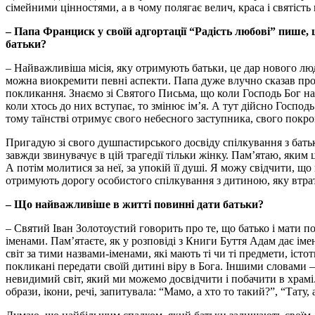
сімейними цінностями, а в чому полягає велич, краса і святість
– Папа Франциск у своїй адгортації “Радість любові” пише, щ
батьки?
– Найважливіша місія, яку отримують батьки, це дар нового люд
можна виокремити певні аспекти. Папа дуже влучно сказав про ім
покликання. Знаємо зі Святого Письма, що коли Господь Бог на
коли хтось до них вступає, то змінює ім’я. А тут дійсно Госпо
тому таїнстві отримує свого небесного заступника, свого покро
Пригадую зі свого душпастирського досвіду спілкування з батьк
завжди звинувачує в цій трагедії тільки жінку. Пам’ятаю, яким ц
А потім молитися за неї, за упокій її душі. Я можу свідчити, щ
отримують дорогу особистого спілкування з дитиною, яку втра
– Що найважливіше в житті повинні дати батьки?
– Святий Іван Золотоустий говорить про те, що батько і мати по
іменами. Пам’ятаєте, як у розповіді з Книги Буття Адам дає іме
світ за тими назвами-іменами, які мають ті чи ті предмети, іст
покликані передати своїй дитині віру в Бога. Іншими словами 
невидимий світ, який ми можемо досвідчити і побачити в храмі. 
образи, ікони, речі, запитувала: “Мамо, а хто то такий?”, “Тату,