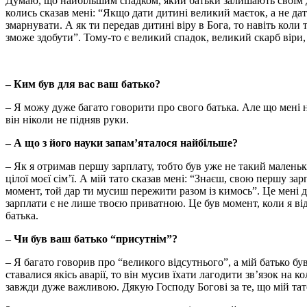
Думаю, що найбільшим спадком, який батьки залишають своїм діт
колись сказав мені: “Якщо дати дитині великий маєток, а не дати
змарнувати. А як ти передав дитині віру в Бога, то навіть коли 
зможе здобути”. Тому-то є великий спадок, великий скарб віри,
– Ким був для вас ваш батько?
– Я можу дуже багато говорити про свого батька. Але що мені на
він ніколи не підняв руки.
– А що з його науки запам’яталося найбільше?
– Як я отримав першу зарплату, тобто був уже не такий маленьк
цілої моєї сім’ї. А мій тато сказав мені: “Знаєш, свою першу з
момент, той дар ти мусиш пережити разом із кимось”. Це мені ду
зарплати є не лише твоєю приватною. Це був момент, коли я від
батька.
– Чи був ваш батько “присутнім”?
– Я багато говорив про “великого відсутнього”, а мій батько бу
ставалися якісь аварії, то він мусив їхати лагодити зв’язок на к
завжди дуже важливою. Дякую Господу Богові за те, що мій тато