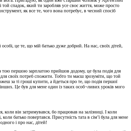
ра в Бога. Пригадую, як один вже старший чоловік у Аргентині
 і той спадок, який ти заробляв усе своє життя, може просто
інструмент, як все те, чого вона потребує, в чесний спосіб
собі, це те, що мій батько дуже добрий. На нас, своїх дітей,
і з тою першою зарплатою прийшов додому, це була подія для
, для своїх потреб спожити. Тобто ти маєш зрозуміти, що той
жеш за ті гроші купити, а йдеться про те, що подія першої
 інших. Це був для мене один із таких особ¬ливих уроків мого
, коли він затримувався, бо працював на залізниці. І коли
, коли батько повертався. Присутність тата в сім’ї була для мене
дного і про нас, дітей!