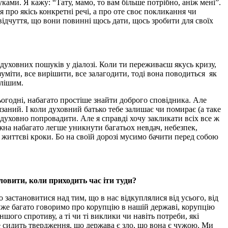
ками. Я кажу: “Тату, мамо, то вам більше потрібно, аніж мені”.
я про якісь конкретні речі, а про оте своє покликання чи
відчуття, що вони повинні щось дати, щось зробити для своїх
х духовних пошуків у діалозі. Коли ти переживаєш якусь кризу,
уміти, все вирішити, все залагодити, тоді вона поводиться як
ілішим.
огодні, набагато простіше знайти доброго сповідника. Але
язаний. І коли духовний батько тебе залишає чи помирає (а таке
і духовно попровадити. Але я справді хочу закликати всіх все ж
ожна набагато легше уникнути багатьох невдач, небезпек,
життєві кроки. Бо на своїй дорозі мусимо бачити перед собою
словити, коли приходить час іти туди?
астановитися над тим, що в нас відкуплялися від усього, від
уже багато говоримо про корупцію в нашій державі, корупцію
шого спротиву, а ті чи ті виклики чи навіть потреби, які
е сидить твердження, що держава є зло, що вона є чужою. Ми