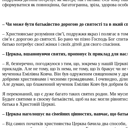
сформуватися як повноцінна, багатогранна, зріла, здорова особи
– Чи може бути батьківство дорогою до святості та в який сп
– Християнське розуміння сім’ї, подружжя якраз і полягає в то
сім’я є дорогою до святості. Бо рано чи пізно Господь Бог спита
батько потребує своєї жінки і своїх дітей для свого спасіння.
– Церква, вшановуючи святих, пропонує їх приклад для наслі
– Я, безперечно, погоджуюся з тим, що, зокрема у нашій Церкві
прикладів. Але не тому, що їх нема, не тому, що їх бракує чи н
мученика Еміліяна Ковча. Він був одруженим священиком у драма
добрими християнами і чесними громадянами. І очевидно, ділив
Але думаю, що блаженний мученик Еміліян Ковч був добрим бат
Я переконаний, що є дуже багато таких святих родин. Ми мусимо 
Будьте святими в своєму батьківстві, щоб на вас могли рівнятис
батька в Христовій Церкві.
– Церква наголошує на сімейних цінностях, навчає, що батьк
– Від самих початків християнства Церква бачила два способи, 