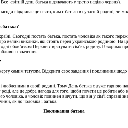
о Все¬світній день батька відзначають у третю неділю червня).
 нагоди відкриває це свято, ким є батько в сучасній родині, чи м
ь батька?
раїні. Сьогодні постать батька, постать чоловіка як такого пере
ї, про великі виклики, які стоять перед українською родиною. На
огодні обов’язком Церкви є врятувати сім’ю, родину. Говоримо п
собливого значення.
?
ергу самим татусям. Відкрити своє завдання і покликання щодо с
и і любленими в своїй родині. Тому День батька є дуже гарною н
році, але це добра нагода для того, щоби почати це робити або 
го чоловіка, а чоловік повинен відчути, що він у сім’ї справді з
чини, як до чоловіка і батька.
Покликання батька