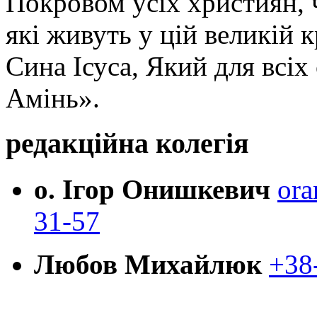
Покровом усіх християн, ч
які живуть у цій великій к
Сина Ісуса, Який для всі
Амінь».
редакційна колегія
о. Ігор Онишкевич
ora
31-57
Любов Михайлюк
+38