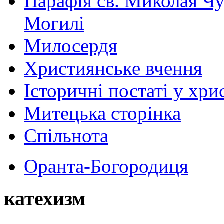
Парафія св. Миколая Чу
Могилі
Милосердя
Християнське вчення
Історичні постаті у хри
Митецька сторінка
Спільнота
Оранта-Богородиця
катехизм