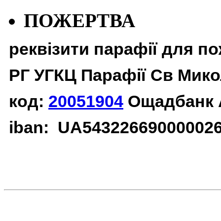
ПОЖЕРТВА
реквізити парафії для п
РГ УГКЦ Парафії Св Мико
код:
20051904
Ощадбанк 
iban: UA54322669000002