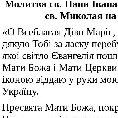
Молитва св.
Папи Івана
св. Миколая на
«О Всеблагая Діво Маріє,
дякую Тобі за ласку перебу
якої світло Євангелія поши
Мати Божа і Мати Церкви
іконою віддаю у руки мою
Україну.
Пресвята Мати Божа, пок