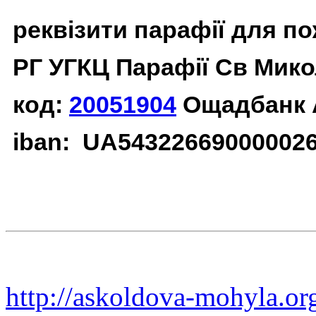
реквізити парафії для п
РГ УГКЦ Парафії Св Мико
код:
20051904
Ощадбанк 
iban: UA54322669000002
http://askoldova-mohyla.or