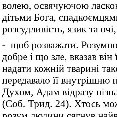
волею, освячуючою ласко
дітьми Бога, спадкоємцями
розсудливість, язик та очі,
- щоб розважати. Розумно
добре і що зле, вказав він 
надати кожній тварині так
передавало її внутрішню 
Духом, Адам відразу пізн
(Соб. Трид. 24). Хтось м
розум людини сягнув найв