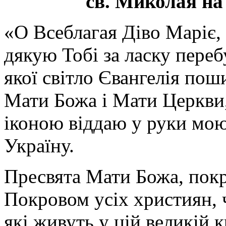
св. Миколая на
«О Всеблагая Діво Маріє,
дякую Тобі за ласку перебу
якої світло Євангелія поши
Мати Божа і Мати Церкви
іконою віддаю у руки мою
Україну.
Пресвята Мати Божа, пок
Покровом усіх християн, ч
які живуть у цій великій к