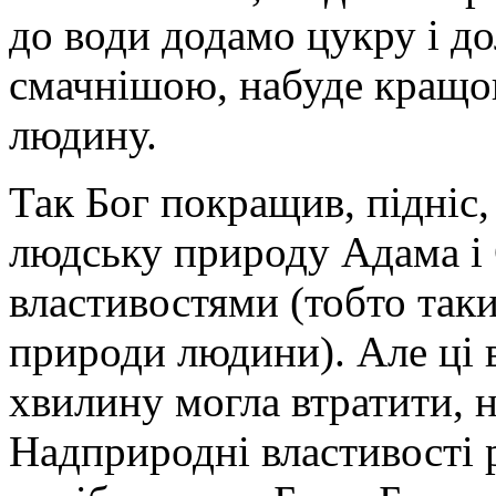
до води додамо цукру і до
смачнішою, набуде кращого
людину.
Так Бог покращив, підніс,
людську природу Адама і
властивостями (тобто таки
природи людини). Але ці 
хвилину могла втратити, 
Надприродні властивості