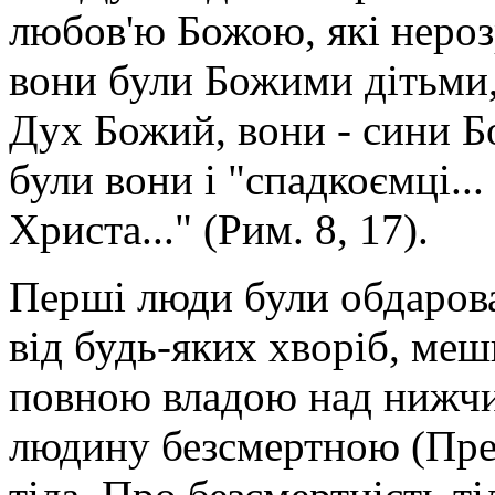
любов'ю Божою, які нероз
вони були Божими дітьми, 
Дух Божий, вони - сини Бо
були вони і "спадкоємці...
Христа..." (Рим. 8, 17).
Перші люди були обдарова
від будь-яких хворіб, меш
повною владою над нижчи
людину безсмертною (Прем