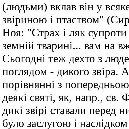
(людьми) вклав він у всяк
звіриною і птаством" (Сир
Ноя: "Страх і ляк супроти
земній тварині... вам на в
Сьогодні теж дехто з люде
поглядом - дикого звіра. А
порівнянні з попередньо
деякі святі, як, напр., св.
дикі звірі ставали перед н
було заслугою і наслідком 