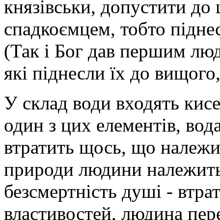
князівськи, допустити до 
спадкоємцем, тобто підне
(Так і Бог дав першим лю
які піднесли їх до вищого
У склад води входять кисе
один з цих елементів, вод
втратить щось, що належит
природи людини належить ї
безсмертність душі - втра
властивостей, людина пе