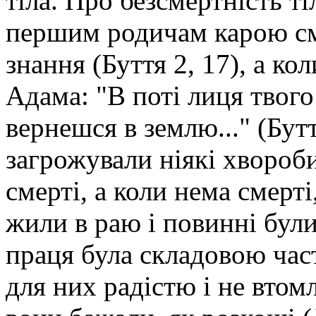
тіла. Про безсмертність ті
першим родичам карою смер
знання (Буття 2, 17), а ко
Адама: "В поті лиця твого
вернешся в землю..." (Бут
загрожували ніякі хвороби
смерті, а коли нема смерт
жили в раю і повинні були
праця була складовою час
для них радістю і не втомл