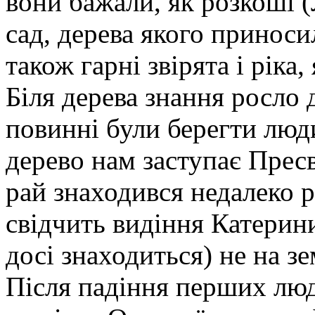
вони бажали, як розкоші (
сад, дерева якого приноси
також гарні звірята і ріка
Біля дерева знання росло 
повинні були берегти люди
дерево нам заступає Пресв
рай знаходився недалеко р
свідчить видіння Катерини
досі знаходиться) не на зе
Після падіння перших люде