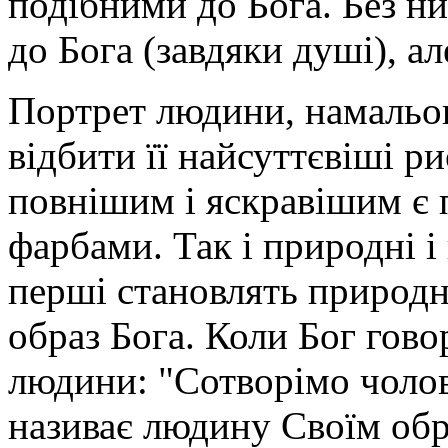
подібними до Бога. Без 
до Бога (завдяки душі), ал
Портрет людини, намальо
відбити її найсут­тєвіші р
повнішим і яскравішим є 
фарбами. Так і природні і
перші ста­новлять природ
образ Бога. Коли Бог гов
людини: "Сотворімо чолові
називає людину Своїм об