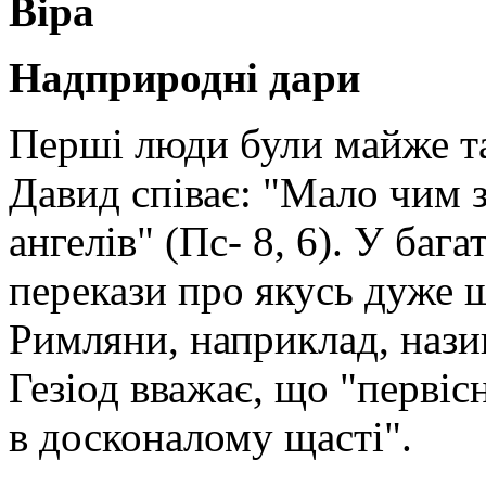
Віра
Надприродні дари
Перші люди були майже т
Давид співає: "Мало чим з
ангелів" (Пс- 8, 6). У баг
перекази про якусь дуже 
Римляни, наприклад, нази
Гезіод вважає, що "первіс
в досконалому щасті".