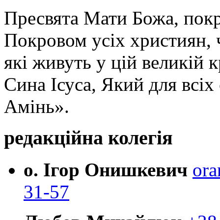
Пресвята Мати Божа, пок
Покровом усіх християн, ч
які живуть у цій великій к
Сина Ісуса, Який для всі
Амінь».
редакційна колегія
о. Ігор Онишкевич
ora
31-57