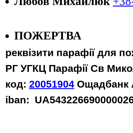
Любов Михайлюк
+38
ПОЖЕРТВА
реквізити парафії для п
РГ УГКЦ Парафії Св Мико
код:
20051904
Ощадбанк 
iban: UA54322669000002