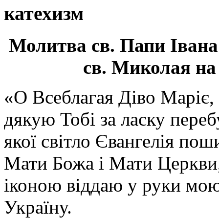
катехизм
Молитва св.
Папи Івана
св. Миколая на
«О Всеблагая Діво Маріє,
дякую Тобі за ласку перебу
якої світло Євангелія поши
Мати Божа і Мати Церкви
іконою віддаю у руки мою
Україну.