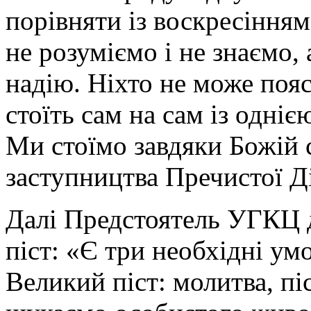
порівняти із воскресіння
не розуміємо і не знаємо,
надію. Ніхто не може пояс
стоїть сам на сам із одніє
Ми стоїмо завдяки Божій с
заступництва Пречистої Ді
Далі Предстоятель УГКЦ д
піст: «Є три необхідні ум
Великий піст: молитва, пі