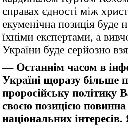
справах єдності між хрис
екуменічна позиція буде н
їхніми експертами, а вивч
України буде серйозно взя
— Останнім часом в інф
Україні щоразу більше 
проросійську політику В
своєю позицією повинна 
національних інтересів.