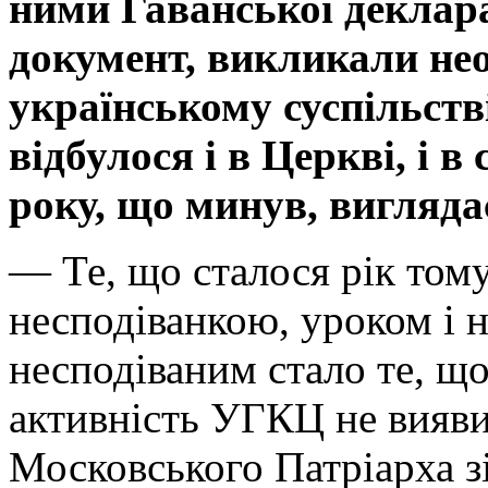
ними Гаванської деклара
документ, викликали не
українському суспільстві
відбулося і в Церкві, і в
року, що минув, вигляда
— Те, що сталося рік тому
несподіванкою, уроком і 
несподіваним стало те, що
активність УГКЦ не вияви
Московського Патріарха з