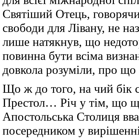
Святіший Отець, говорячи
свободи для Лівану, не наз
лише натякнув, що недото
повинна бути всіма визна
довкола розуміли, про щ
Що ж до того, на чий бік
Престол… Річ у тім, що ще
Апостольська Столиця вв
посередником у вирішенні