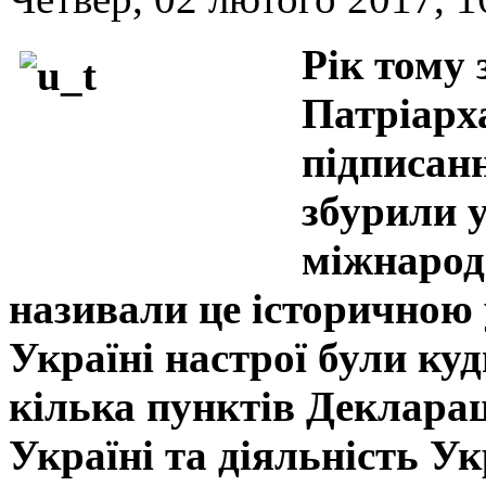
Рік тому 
Патріарх
підписанн
збурили 
міжнарод
називали це історичною 
Україні настрої були ку
кілька пунктів Декларац
Україні та діяльність У