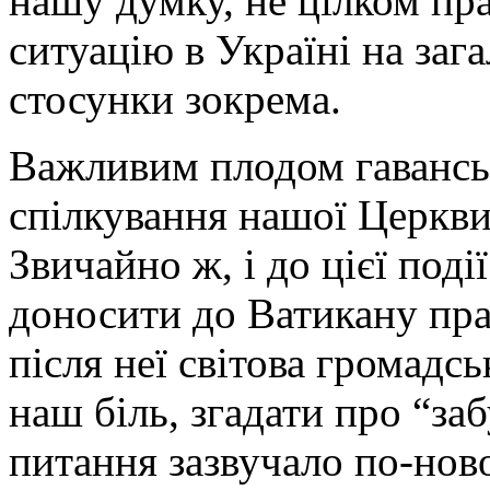
нашу думку, не цілком пр
ситуацію в Україні на зага
стосунки зокрема.
Важливим плодом гавансько
спілкування нашої Церкв
Звичайно ж, і до цієї под
доносити до Ватикану пра
після неї світова громадс
наш біль, згадати про “за
питання зазвучало по-ново