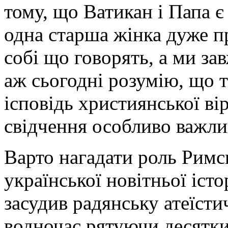
тому, що Ватикан і Папа є
одна старша жінка дуже п
собі що говорять, а ми за
аж сьогодні розумію, що 
ісповідь християнської ві
свідчення особливо важли
Варто нагадати роль Рим
української новітньої істо
засудив радянську атеїст
водночас рятуючи десятки