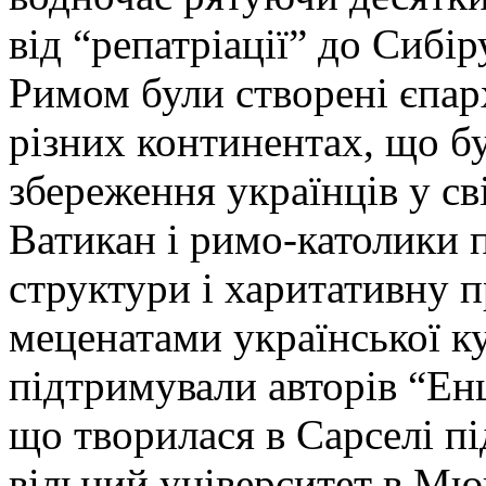
від “репатріації” до Сибір
Римом були створені єпарх
різних континентах, що 
збереження українців у сві
Ватикан і римо-католики 
структури і харитативну 
меценатами української к
підтримували авторів “Енц
що творилася в Сарселі п
вільний університет в Мю