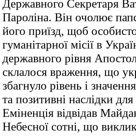
Державного Секретаря Ва
Пароліна. Він очолює пап
його приїзд, щоб особист
гуманітарної місії в Укра
державного рівня Апостол
склалося враження, що укр
збагнуло рівень і значення
та позитивні наслідки дл
Еміненція відвідав Майда
Небесної сотні, що викли