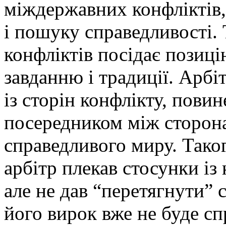
міждержавних конфліктів,
і пошуку справедливості.
конфліктів посідає позиці
завданню і традиції. Арбі
із сторін конфлікту, пови
посередником між сторон
справедливого миру. Таког
арбітр плекав стосунки і
але не дав “перетягнути” с
його вирок вже не буде с