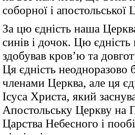
соборної і апостольської 
За цю єдність наша Церква
синів і дочок. Цю єдність
здобував кров’ю та довго
Ця єдність неодноразово 
членами Церква, але ця єд
Ісуса Христа, який засну
Апостольську Церкву на П
Царства Небесного і пообі