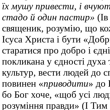
їх мушу привести, і вчують
стадо й один пастир»
(Ів
священик, розумію, що ко
Ісуса Христа і бути «Доб
старатися про добро і єдн
покликана у єдності духа 
культур, вести людей до 
повинен «
приводити
» до
бо Бог хоче, «щоб усі лю
розуміння правди» (І Тим 