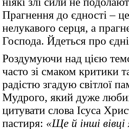
ніякі злі сили не подолаю
Прагнення до єдності – це
нелукавого серця, а прагн
Господа. Йдеться про єдні
Роздумуючи над цією темо
часто зі смаком критики та
радістю згадую світлої п
Мудрого, який дуже люби
цитувати слова Ісуса Хрис
пастиря:
«Ще й інші вівці 