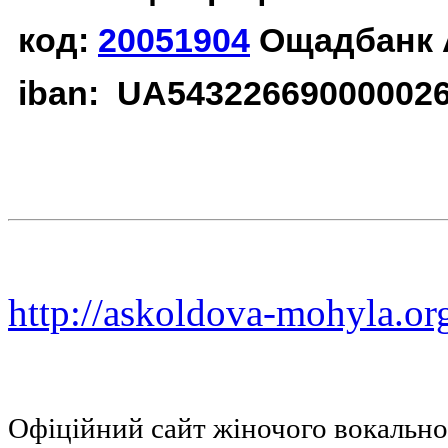
код:
20051904
Ощадбанк 
iban: UA54322669000002
http://askoldova-mohyla.or
Офіційний сайт жіночого вокальн