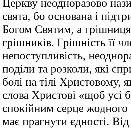
Церкву неодноразово наз
свята, бо основана і під
Богом Святим, а грішниця,
грішників. Грішність її чл
непоступливість, неоднора
поділи та розколи, які сп
болі на тілі Христовому, 
слова Христові «щоб усі 
спокійним серце жодного 
має прагнути єдності. Від