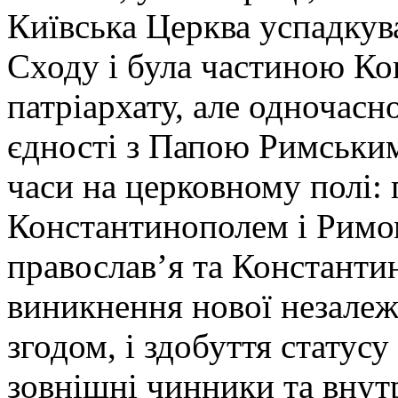
Київська Церква успадкува
Сходу і була частиною К
патріархату, але одночасн
єдності з Папою Римським
часи на церковному полі:
Константинополем і Римом
православ’я та Константи
виникнення нової незалеж
згодом, і здобуття статусу
зовнішні чинники та внут