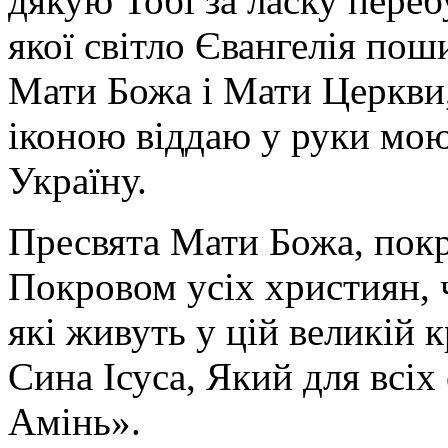
дякую Тобі за ласку перебу
якої світло Євангелія поши
Мати Божа і Мати Церкви
іконою віддаю у руки мою
Україну.
Пресвята Мати Божа, пок
Покровом усіх християн, ч
які живуть у цій великій к
Сина Ісуса, Який для всі
Амінь».