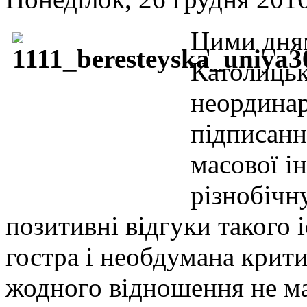
Цими дням
Католицьк
неординар
підписанн
масової і
різнобічну
позитивні відгуки такого 
гостра і необдумана критик
жодного відношення не м