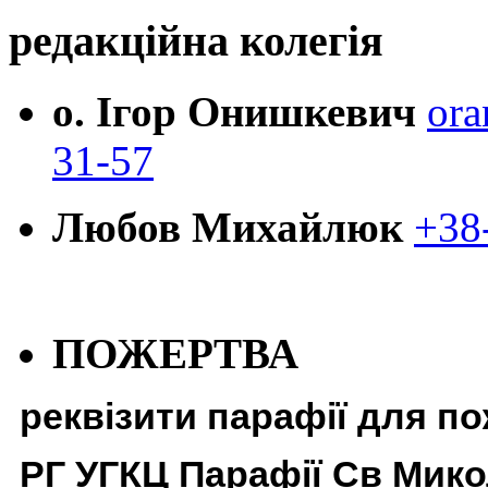
редакційна колегія
о. Ігор Онишкевич
ora
31-57
Любов Михайлюк
+38
ПОЖЕРТВА
реквізити парафії для п
РГ УГКЦ Парафії Св Мико