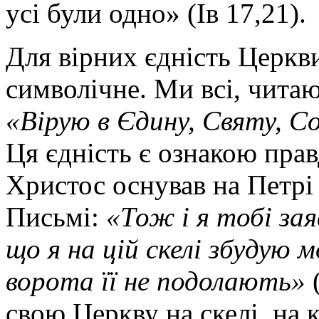
усі були одно» (Ів 17,21).
Для вірних єдність Церкви
символічне. Ми всі, читаю
«Вірую в Єдину, Святу, С
Ця єдність є ознакою пра
Христос оснував на Петрі
Письмі:
«Тож і я тобі зая
що я на цій скелі збудую 
ворота її не подолають»
(
свою Церкву на скелі, на к