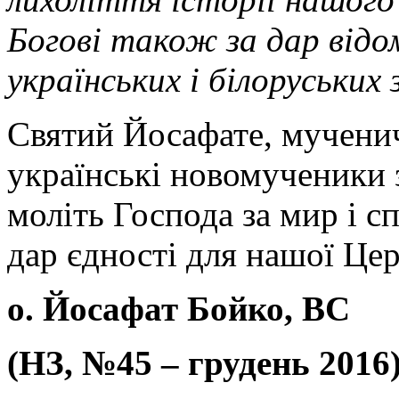
Богові також за дар відом
українських і білоруських 
Святий Йосафате, мучениче
українські новомученики з
моліть Господа за мир і с
дар єдності для нашої Цер
о. Йосафат Бойко, ВС
(НЗ, №45 – грудень 2016