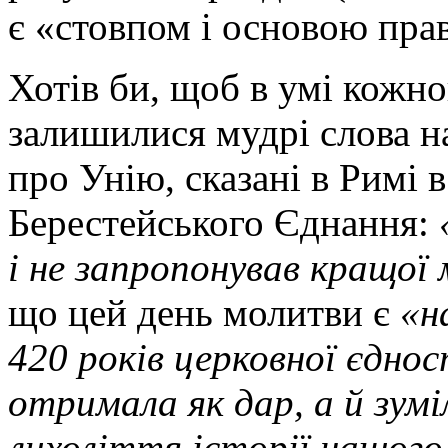
є «стовпом і основою прав
Хотів би, щоб в умі кожн
залишилися мудрі слова н
про Унію, сказані в Римі в
Берестейського Єднання:
і не запропонував кращої 
що цей день молитви є
«н
420 років церковної єднос
отримала як дар, а й зумі
лихоліття історії нашого