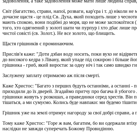
задоволення, а таке задоволення може мати лише людина справд
Світ (багатство, страви, напої, розваги, кар'єра і т. д) ніколи
дочасне щастя - це плід Св. Духа, який походить лише з чеснот
мають спокою, вони подібні до моря, що не може заспокоїтися (І
того, хто одягнений у золоті шати чи пурпур і хто дбає лише про
чистої совісті (св. Золот.). Не все золото, що блищить.
Щастя грішників є проминаючим.
Прислів'я каже: "Доти дзбан воду носить, поки вухо не відірв
до високого кедра з Лівану, який упаде під сокирою і більше йог
грішника - гриб, який виростає за одну ніч і так само швидко ги
Заслужену заплату отримаємо аж після смерті.
Каже Христос: "Багато з перших будуть останніми, а останні - п
приходили до їх дверей. Згадаймо притчу про багача й убогого 
грішники живуть у розкошах, а праведники серед хрестів. Він по
тішаться, а ми сумуємо. Колись буде навпаки: ми будемо тішитис
Грішник уже на землі отримує нагороду за свої добрі справи, а 
Тому каже Христос: "Горе ж вам, багатим, бо ви одержали втіху 
наслідки не завжди суперечать Божому Провидінню.