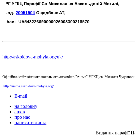
РГ УГКЦ Парафії Св Миколая на Аскольдовій Могилі,
код:
20051904
Ощадбанк АТ,
iban: UA543226690000026003300218570
http://askoldova-mohyla.org/uk/
Офіційний сайт жіночого вокального ансамблю "Аніма" УГКЦ св. Миколая Чудотворц
http://anima.askoldova-mohyla.org/
E-mail
на головну
архів
про нас
написати листа
Видання парафії Ц