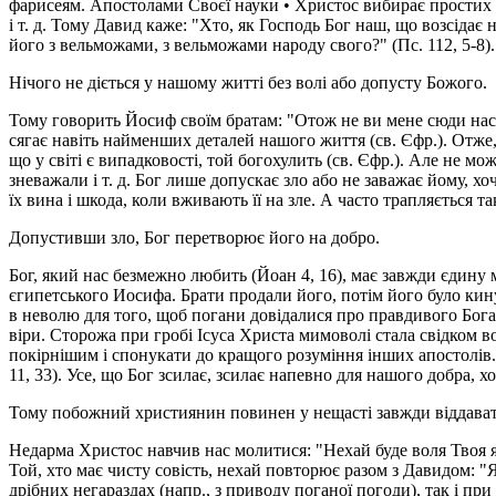
фарисеям. Апостолами Своєї науки • Христос вибирає простих ри
і т. д. Тому Давид каже: "Хто, як Господь Бог наш, що возсідає
його з вельможами, з вельможами народу свого?" (Пс. 112, 5-8)
Нічого не діється у нашому житті без волі або допусту Божого.
Тому говорить Йосиф своїм братам: "Отож не ви мене сюди насла
сягає навіть найменших деталей нашого життя (св. Єфр.). Отже, н
що у світі є випадковості, той богохулить (св. Єфр.). Але не мо
зневажали і т. д. Бог лише допускає зло або не заважає йому, х
їх вина і шкода, коли вживають її на зле. А часто трапляється т
Допустивши зло, Бог перетворює його на добро.
Бог, який нас безмежно любить (Йоан 4, 16), має завжди єдину 
єгипетського Иосифа. Брати продали його, потім його було кину
в неволю для того, щоб погани довідалися про правдивого Бог
віри. Сторожа при гробі Ісуса Христа мимоволі стала свідком во
покірнішим і спонукати до кращого розуміння інших апостолів.
11, 33). Усе, що Бог зсилає, зсилає напевно для нашого добра, х
Тому побожний християнин повинен у нещасті завжди віддават
Недарма Христос навчив нас молитися: "Нехай буде воля Твоя як 
Той, хто має чисту совість, нехай повторює разом з Давидом: "Я
дрібних негараздах (напр., з приводу поганої погоди), так і пр