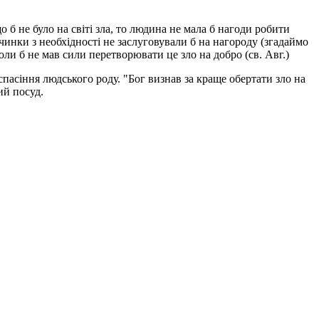
що б не було на світі зла, то людина не мала б нагоди робити
чинки з необхідності не заслуговували б на нагороду (згадаймо
оли б не мав сили перетворювати це зло на добро (св. Авг.)
спасіння людського роду. "Бог визнав за краще обертати зло на
ий посуд.