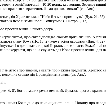
или Своєї (Євр. 1, 3). Бог дає все, що треба живим створінням д
х зерен, з однієї картоплі - 10-20 нових картоплин. Зеренце виш
и не справляють враження, бо ми до них звикли" (св. Авг.).
еться, бо Христос каже: "Небо й земля проминуть" (Лук. 21, 33).
го ж неба й землі нової... очікуємо" (II Петро З, 13).
Його прославлення і нашого добра.
 керує світом, щоб світ відповідав своєму призначенню. А призна
а являють славу Божу (Пс. 18, 2); керує усіма народами (Дан. 4, 3
шується і в долю католицької Церкви, але ми часто Божої волі не
 нею покерувати, що вона служить для Його прославлення і для 
г пам'ятає і про тварин, і навіть про неживі предмети. Христос ка
бо неволі не стояло під Провидінням Божим (св. Авг.).
віт.
Прем. 6, 8). Бог і в малих речах великий. Доказом цього є крапля
гато інших) Бог підніс до найвищих становищ. Новину про народ