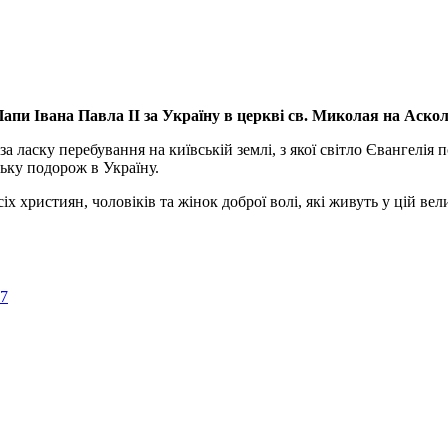
апи Івана Павла ІІ за Україну
в церкві св. Миколая на Аско
а ласку перебування на київській землі, з якої світло Євангелія 
ьку подорож в Україну.
ристиян, чоловіків та жінок доброї волі, які живуть у цій велик
57