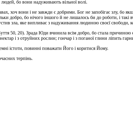
а людей, бо вони надуживають вільної волі.
авах, хоч вони і не завжди є добрими. Бог не запобігає злу, бо як
ьки добро, бо нічого іншого й не лишалось би до роботи, і такі в
пустив зла, яке випливає з надуживання людиною своєї свободи, к
Буття 50, 20). Зрада Юди вчинила всім добро, бо стала причиною 
 нектар і з отруйних рослин; гончар і з поганої глини ліпить гарн
чемні істоти, повинні поважати Його і коритися Йому.
дочасних терпінь.