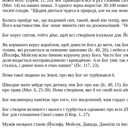
Божої волі? (Прем. 11, 26). Бог приводить все в рух словами с
(Мат. 14) на наших нивах. З одного зерна виростає 30-100 нови
тисячі плодів. "Щодня діються чудеса в природі, але на нас вон
Колись прийде час, що видимий світ, такий, який він тепер, мин
Його властивостям. Бог лише змінить світ на досконаліший. "Ново
Бог керує світом, тобто дбає, щоб всі створіння існували для. 
Як керманич керує кораблем, щоб довести його до мети, так Бог
тілами, які рухаються за певними законами (Іс. 40, 26), і небес
(Йосифа, Мойсея) ясно бачимо керуючу руку Бога. Часто Бог умі
доля видається несправедливою і кривдячою. Але Бог уміє так
сталось, і дивне воно в очах наших" (Пс. 117, 23).
Нема такої людини на Землі, про яку Бог не турбувався б.
Швидше мати забуде про дитину, ніж Бог про нас (Іс. 49, 15). Бо
про траву (Мат. 6, 25-30). Нема створіння, яке б по своїй волі а
Бог насамперед пам'ятає про того, хто знедолений, ким гордує с
Бог створив великого і малого і турбується однаково про всіх (
Бог для голошення Своєї слави (І Кор. 1, 27).
Мужів низьких станів (Йосифа, Мойсея, Давида, Даниїла та ба