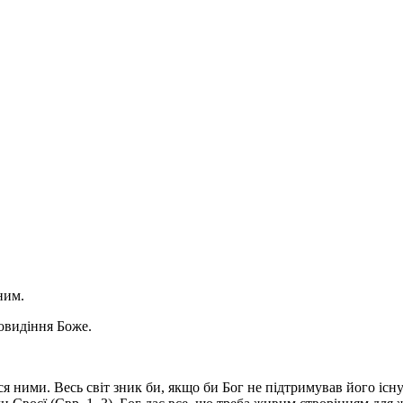
ним.
овидіння Боже.
вся ними. Весь світ зник би, якщо би Бог не підтримував його іс