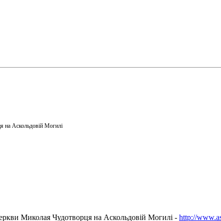
я на Аскольдовій Могилі
еркви Миколая Чудотворця на Аскольдовій Могилі -
http://www.a