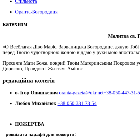
Спільнота
Оранта-Богородиця
катехизм
Молитва св.
П
«О Всеблагая Діво Маріє, Зарваницька Богородице, дякую Тобі з
перед Твоєю чудотворною іконою віддаю у руки мою апостольс
Пресвята Мати Божа, покрий Твоїм Материнським Покровом усіх х
Дорогою, Правдою і Життям. Амінь».
редакційна колегія
о. Ігор Онишкевич
oranta-gazeta@ukr.net
+38-050-447-31-
Любов Михайлюк
+38-050-331-73-54
ПОЖЕРТВА
реквізити парафії для пожертв: