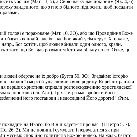
ить убогим (Мат. 11, 5), а Свою ласку дає покірним (Як. 4, 6)
з пороху злиденного, що з гною бідного підносить, щоб посадити
справами.
шій голові є пораховане (Мат. 10, ЗО), або що Провидіння Боже
н багатьох подій, але їх знає Бог, який усім керує. Хто каже,
е, напр., Бог хотіти, щоб люди вбивали один одного, крали,
ить з того, що Бог дав розумним істотам вільну волю. Отже, це
 людей обертає на їх добро (Буття 50, ЗО). Згадаймо історію
д від голодної смерті й ущасливив свою родину. Євреї потрапили
ування перших християн сприяли розповсюдженню християнської
яких апостолів (св. Авг.). Гріх Петра мав зробити його
збагненні його постанови і недослідимі Його дороги!" (Рим.
окладіть на Нього, бо Він піклується про вас" (І Петро 5, 7).
(Пс. 26, 2). Ми не повинні сумувати і нервуватися як при
). Ми мусимо спокійно годитися з Божою волею. На жаль, багато