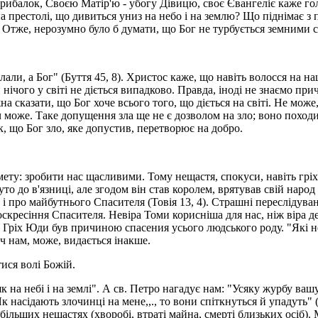
балок, Своєю Матір'ю - убогу Дівицю, своє Єван­геліє каже голос
 на престолі, що дивиться униз на небо і на землю? Що піднімає 
. Отже, нерозумно було б думати, що Бог не турбується земними 
ли, а Бог" (Буття 45, 8). Христос каже, що навіть волосся на на
ічого у світі не діється випадково. Правда, іноді не знаємо причи
жна сказати, що Бог хоче всього того, що діється на світі. Не мож
оч може. Таке допущення зла ще не є дозволом на зло; воно поход
ак, що Бог зло, яке допустив, перетворює на добро.
мету: зробити нас щасливими. Тому нещастя, спокуси, навіть гріхи
то до в'язниці, але згодом він став королем, врятував свій наро
а і про майбутнього Спасителя (Товія 13, 4). Страшні переслід
скресіння Спасителя. Невіра Томи корисніша для нас, ніж віра де
 Гріх Юди був причиною спасения усього людського роду. "Які не
оч нам, може, видається інакше.
ися волі Божій.
на небі і на землі". А св. Петро нагадує нам: "Усяку журбу вашу п
к насідають злочинці на мене,,., то вони спіткнуться й упадуть" 
и більших нещастях (хворобі, втраті майна, смерті близьких осіб