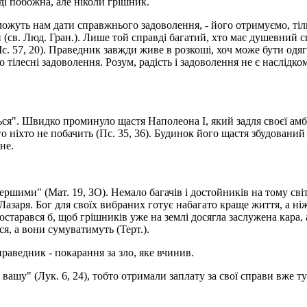
і побожна, але ніколи грішник.
 не можуть нам дати справжнього задоволення, - його отримуємо, т
и (св. Люд. Гран.). Лише той справді багатий, хто має душевний 
с. 57, 20). Праведник завжди живе в розкоші, хоч може бути одяг
 тілесні задоволення. Розум, радість і задоволення не є наслідком
еться". Швидко проминуло щастя Наполеона І, який задля своєї а
о ніхто не побачить (Пс. 35, 36). Будинок його щастя збудований н
не.
ершими" (Мат. 19, ЗО). Немало багачів і достойників на тому світ
Лазаря. Бог для своїх вибраних готує набагато краще життя, а ні
старався б, щоб грішників уже на землі досягла заслужена кара, 
я, а вони сумуватимуть (Терт.).
праведник - покарання за зло, яке вчинив.
вашу" (Лук. 6, 24), тобто отримали заплату за свої справи вже ту