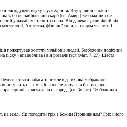
ільки наслідуючи науку Ісуса Христа. Внутрішній спокій і
спокій, бо це найбільший скарб (св. Амвр.) Безбожники не
нений у лахміття і терпіти голод. Він далеко щасливіший від
 могутності, багатства, фізичної сили, а плодом чесноти і
мбіції пожертував життям мільйонів людей. Безбожник подібний
а піску - впаде злива і він розвалиться (Мат. 7, 27). Щастя
і будуть стояти набагато нижче від тих, які жебраками
ж вони мають на землі, інакше не допускав би того, що
а праведників - засуджена нагорода (св. Золот.). Безбожники
т, на землі. Як погодити гріх з Божим Провидінням? Гріх і його