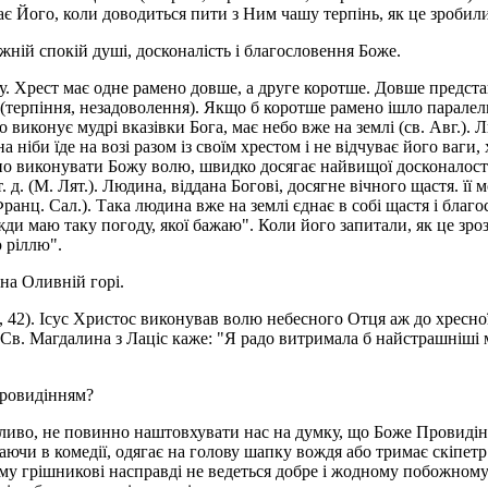
дає Його, коли доводиться пити з Ним чашу терпінь, як це зробил
жній спокій душі, досконалість і благословення Боже.
гу. Хрест має одне рамено довше, а друге коротше. Довше предст
 (терпіння, незадоволення). Якщо б коротше рамено ішло паралел
о виконує мудрі вказівки Бога, має небо вже на землі (св. Авг.). 
 ніби їде на возі разом із своїм хрестом і не відчуває його ваги,
ладно виконувати Божу волю, швидко досягає найвищої досконалост
. д. (М. Лят.). Людина, віддана Богові, досягне вічного щастя. її
 Франц. Сал.). Така людина вже на землі єднає в собі щастя і бла
жди маю таку погоду, якої бажаю". Коли його запитали, як це зро
 ріллю".
на Оливній горі.
2, 42). Ісус Христос виконував волю небесного Отця аж до хресної
 Св. Магдалина з Лаціс каже: "Я радо витримала б найстрашніші м
Провидінням?
ливо, не повинно наштовхувати нас на думку, що Боже Провидінн
раючи в комедії, одягає на голову шапку вождя або тримає скіпетр
ому грішникові насправді не ведеться добре і жодному побожному