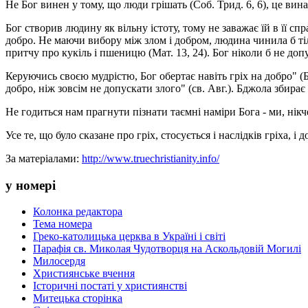
Не Бог винен у тому, що люди грішать (Соб. Трид. 6, 6), це вин
Бог створив людину як вільну істоту, тому не заважає їй в її спр
добро. Не маючи вибору між злом і добром, людина чинила б тіл
притчу про кукіль і пшеницю (Мат. 13, 24). Бог ніколи б не до
Керуючись своєю мудрістю, Бог обертає навіть гріх на добро" (
добро, ніж зовсім не допускати злого" (св. Авг.). Бджола збирає
Не годиться нам прагнути пізнати таємні наміри Бога - ми, нік
Усе те, що було сказане про гріх, стосується і наслідків гріха, і 
За матеріалами:
http://www.truechristianity.info/
у номері
Колонка редактора
Тема номера
Греко-католицька церква в Україні і світі
Парафія св. Миколая Чудотворця на Аскольдовій Могилі
Милосердя
Християнське вчення
Історичні постаті у християнстві
Митецька сторінка