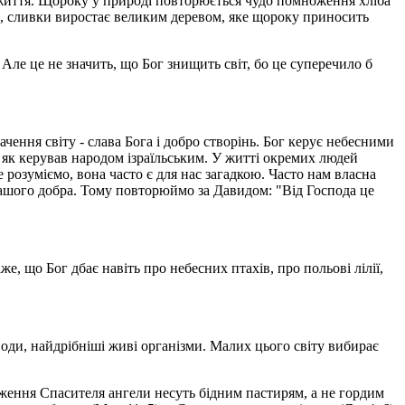
ля життя. Щороку у природі повторюється чудо помноження хліба
ні, сливки виростає великим деревом, яке щороку приносить
 Але це не значить, що Бог знищить світ, бо це суперечило б
чення світу - слава Бога і добро створінь. Бог керує небесними
2), як керував народом ізраїльським. У житті окремих людей
 розуміємо, вона часто є для нас загадкою. Часто нам власна
нашого добра. Тому повторюймо за Давидом: "Від Господа це
же, що Бог дбає навіть про небесних птахів, про польові лілії,
 води, найдрібніші живі організми. Малих цього світу вибирає
ження Спасителя ангели несуть бідним пастирям, а не гордим