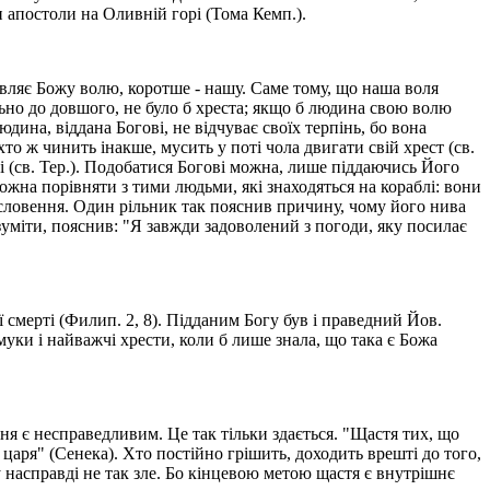
и апостоли на Оливній горі (Тома Кемп.).
авляє Божу волю, коротше - нашу. Саме тому, що наша воля
ьно до довшого, не було б хреста; якщо б людина свою волю
Людина, віддана Богові, не відчуває своїх терпінь, бо вона
 хто ж чинить інакше, мусить у поті чола двигати свій хрест (св.
і (св. Тер.). Подобатися Богові можна, лише піддаючись Його
 можна порівняти з тими людьми, які знаходяться на кораблі: вони
гословення. Один рільник так пояснив причину, чому його нива
зуміти, пояснив: "Я завжди задоволений з погоди, яку посилає
 смерті (Филип. 2, 8). Підданим Богу був і праведний Йов.
уки і найважчі хрести, коли б лише знала, що така є Божа
я є несправедливим. Це так тільки здається. "Щастя тих, що
 царя" (Сенека). Хто постійно грішить, доходить врешті до того,
 насправді не так зле. Бо кінцевою метою щастя є внутрішнє