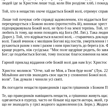
людей іде за Христом лише тоді, коли Він розділяє хліб, і поки
Той, хто в нещастях охоче піддається Божій волі, отримує справ
Лише той почуває себе справді задоволеним, хто віддається Бо
перехрещується з Божою волею (протистоїть їй), виникає хрест
підпорядковувала Божій волі, не було б на землі терпінь. Той, хт
любить їх тому, що вони походять від Бога (М. Лят.). Така людина
Дорот.). Той, хто відрікається власної волі, - стараючись док
волі. Такий вчинок є милішим Богові від постів, умертвлення і т
рухаються разом з ним і разом з ним пристануть до берега (св.
краще родить, ніж сусідська: "Моє поле щедріше родить, бо зав
Бог; це подобається Богові, тому посилає благословення на мою
Гарний приклад віддання себе Божій волі дав нам Ісус Христос 
Христос молився: "Отче, хай не Моя, а Твоя буде воля" (Лук. 2
Мільйони ангелів знаходять своє щастя у сповненні Божої волі.
воля". Так думали і чинили усі святі.
Як погодити нещастя праведників і щастя грішників з Божим 
Те, що праведників навіщають нещастя, а грішники живуть щас
одягаються в пурпур, часто не більше від щастя актора, який, г
що не знаходить у грісі жодного задоволення (св. Берн.). Жодн