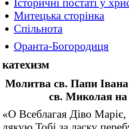
Історичні постаті у хри
Митецька сторінка
Спільнота
Оранта-Богородиця
катехизм
Молитва св.
Папи Івана
св. Миколая на
«О Всеблагая Діво Маріє,
дякую Тобі за ласку перебу