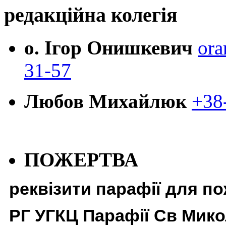
редакційна колегія
о. Ігор Онишкевич
ora
31-57
Любов Михайлюк
+38
ПОЖЕРТВА
реквізити парафії для п
РГ УГКЦ Парафії Св Мико