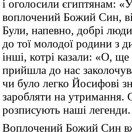
і оголосили єгиптянам: «У
воплочений Божий Син, ві
Були, напевно, добрі люди
до тої молодої родини з д
інші, котрі казали: «О, щ
прийшла до нас заколочув
чи було легко Йосифові з
заробляти на утримання. С
розписують наші легенди.
Воплочений Божий Син вж