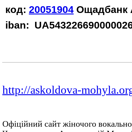
код:
20051904
Ощадбанк 
iban: UA54322669000002
http://askoldova-mohyla.or
Офіційний сайт жіночого вокальн