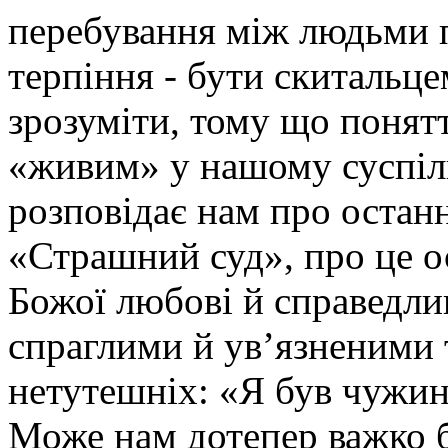
перебування між людьми п
терпіння - бути скитальце
зрозуміти, тому що понятт
«живим» у нашому суспіль
розповідає нам про останн
«Страшний суд», про це о
Божої любові й справедли
спраглими й ув’язненими 
нетутешніх: «Я був чужин
Може нам дотепер важко б