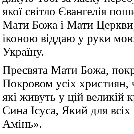
якої світло Євангелія поши
Мати Божа і Мати Церкви
іконою віддаю у руки мою
Україну.
Пресвята Мати Божа, пок
Покровом усіх християн, ч
які живуть у цій великій к
Сина Ісуса, Який для всі
Амінь».