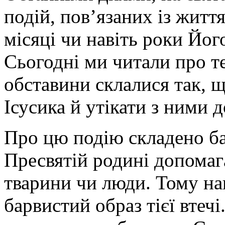
подій, пов’язаних із житт
місяці чи навіть роки Йог
Сьогодні ми читали про т
обставини склалися так, 
Ісусика й утікати з ними д
Про цю подію складено ба
Пресвятій родині допомаг
тварини чи люди. Тому на
барвистий образ тієї втечі