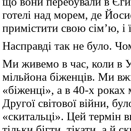
що вони перебували в Єги
готелі над морем, де Йоси
примістити свою сім’ю, і 
Насправді так не було. Чо
Ми живемо в час, коли в У
мільйона біженців. Ми вж
«біженці», а в 40-х роках 
Другої світової війни, б
«скитальці». Цей термін в
тільки бігти, тікати, а й с