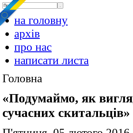
на головну
архів
про нас
написати листа
Головна
«Подумаймо, як вигля
сучасних скитальців»
П'ятниця, 05 лютого 2016,