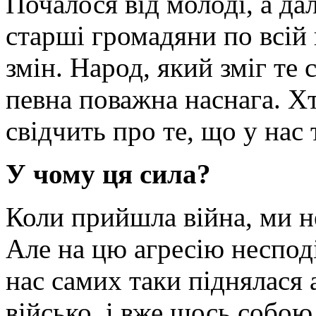
Почалося від молоді, а да
старші громадяни по всій 
змін. Народ, який зміг те 
певна поважна наснага. Хт
свідчить про те, що у нас 
У чому ця сила?
Коли прийшла війна, ми не
Але на цю агресію несподі
нас самих таки піднялася 
військо, і вже щось собою