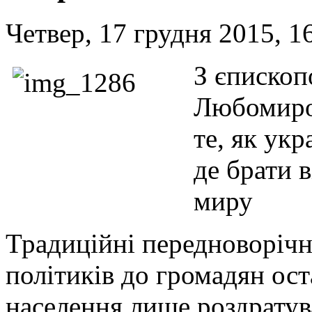
Четвер, 17 грудня 2015, 1
З єписко
Любомиро
те, як укр
де брати 
миру
Традиційні передноворічн
політиків до громадян ос
населення лише роздратув