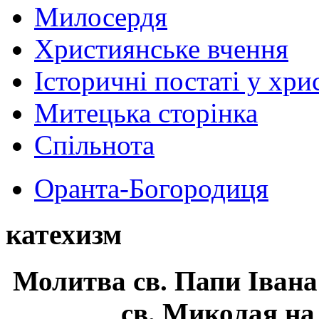
Милосердя
Християнське вчення
Історичні постаті у хри
Митецька сторінка
Спільнота
Оранта-Богородиця
катехизм
Молитва св.
Папи Івана
св. Миколая на