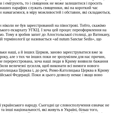
и і емігрують, то і священик не може залишитися і просить
х наших парафіях служать священики, які на короткий час
 намагаємося, в міру можливостей і обставин, які складаються,
 ніколи не був зареєстрований на півострові. Тобто, скажімо
ького екзархату УГКЦ. І хоча цей процес переоформлення на
о. Тому я зробив запит до Апостольської столиці, до Ватикану,
термінології це називається «ad nutum Sanctae Sedis», що
ьки наші, а й інших Церков, заново зареєструватися вже за
року, але з тих чи інших поки не зрозумілим для нас причин,
е не перереєстрована, хоча наші люди в Криму виявили бажання
обили величезні зусилля, щоб виконати всі вимоги нового
-Католицька Церква і, до речі, Римо-Католицька Церква в Криму
ійської Федерації. Поки ж цього дозволу немає і якщо воно
ї українського народу. Сьогодні це словосполучення означає не
а інші національності, які живуть в Україні, більш того,