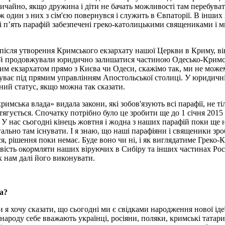
вичайно, якщо дружина і діти не бачать можливості там перебуват
ж один з них з сім'єю повернувся і служить в Євпаторії. В інши
 п’ять парафій забезпечені греко-католицькими священиками і ми
після утворення Кримського екзархату нашої Церкви в Криму, він
афій продовжували юридично залишатися частиною Одесько-Кримс
ким екзархатом прямо з Києва чи Одеси, скажімо так, ми не можем
ває під прямим управлінням Апостольської столиці. У юридичній 
ний статус, якщо можна так сказати.
ська влада» видала закони, які зобов'язують всі парафії, не тіл
ягується. Спочатку потрібно було це зробити ще до 1 січня 2015 
у. У нас сьогодні кінець жовтня і жодна з наших парафій поки щ
ально там існувати. І я знаю, що наші парафіяни і священики зр
я, рішення поки немає. Буде воно чи ні, і як виглядатиме Греко
ивість окормляти наших віруючих в Сибіру та інших частинах Рос
к нам далі його виконувати.
на?
 я хочу сказати, що сьогодні ми є свідками народження нової іде
ароду себе вважають українці, росіяни, поляки, кримські татари т