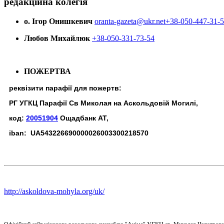
редакційна колегія
о. Ігор Онишкевич
oranta-gazeta@ukr.net
+38-050-447-31-
Любов Михайлюк
+38-050-331-73-54
ПОЖЕРТВА
реквізити парафії для пожертв:
РГ УГКЦ Парафії Св Миколая на Аскольдовій Могилі,
код:
20051904
Ощадбанк АТ,
iban: UA543226690000026003300218570
http://askoldova-mohyla.org/uk/