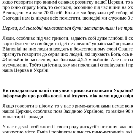
якщо говорити про видимі ознаках розвитку нашої Церкви, то м
про їхню спрагу Бога, то сьогодні, особливо під час війни на 
Великдень ми мали 7000 осіб. Коли ж ми будували цей собор, він
Сьогодні нам їх нікуди всіх помістити, щонеділі ми служимо 3 лі
Церкви, які сьогодні намагаються бути автентичними і не трима
Люди, особливо під час тривоги, задають собі дуже глибокі й с
варто було через свободи та ідеї незалежної української держави
Відповіді на них люди знаходять в божественному слові Євангелі
прагнуть говорити до серця цих людей, які шукають Бога, ось в
43 мільйонів населення, нас близько 4,5-5 мільйонів. Але нас 
мусульмани. Тобто ця істина, яку ми покликані сповідувати і п
наша Церква в Україні.
Як складаються ваші стосунки з римо-католиками України?
інформація про розбіжності, які існують між вами щодо спір
Якщо говорити в цілому, то у нас з римо-католиками немає кон
нашої Церкви, особливо поза Західною Україною, то майже 90 в
монастирі і громади.
У нас є деякі розбіжності і свого роду дискусії з питання власн
конкретно місто Львів і порівняти кількість римо-католиків, як