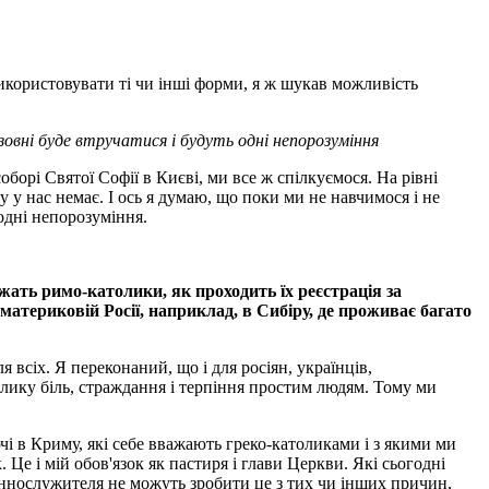
 використовувати ті чи інші форми, я ж шукав можливість
овні буде втручатися і будуть одні непорозуміння
борі Святої Софії в Києві, ми все ж спілкуємося. На рівні
у у нас немає. І ось я думаю, що поки ми не навчимося і не
 одні непорозуміння.
ать римо-католики, як проходить їх реєстрація за
материковій Росії, наприклад, в Сибіру, де проживає багато
 всіх. Я переконаний, що і для росіян, українців,
лику біль, страждання і терпіння простим людям. Тому ми
ючі в Криму, які себе вважають греко-католиками і з якими ми
Це і мій обов'язок як пастиря і глави Церкви. Які сьогодні
еннослужителя не можуть зробити це з тих чи інших причин,