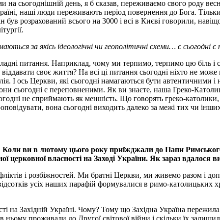
и на сьогоднішній день, я б сказав, переживаємо свого роду ве
Україні, наші люди переживають період повернення до Бога. Тіль
 був розрахований всього на 3000 і всі в Києві говорили, навіщо
тургії.
ються за якісь ідеологічні чи геополітичні схеми… є сьогодні є
кладні питання. Наприклад, чому ми терпимо, терпимо цю біль і с
 віддавати своє життя? На всі ці питання сьогодні ніхто не може в
я. І ось Церкви, які сьогодні намагаються бути автентичними і н
они сьогодні є переповненими. Як ви знаєте, наша Греко-Католиц
сьогодні не сприймають як меншість. Що говорять греко-католики,
роповідувати, вона сьогодні виходить далеко за межі тих чи інши
 Коли ви в лютому цього року приїжджали до Папи Римського
ної церковної власності на Заході України. Як зараз вдалося 
фліктів і розбіжностей. Ми братні Церкви, ми живемо разом і д
ідсотків усіх наших парафій формувалися в римо-католицьких хр
ості на Західній Україні. Чому? Тому що Західна Україна пережила
і в ньому проживали до Другої світової війни і скільки їх залиш