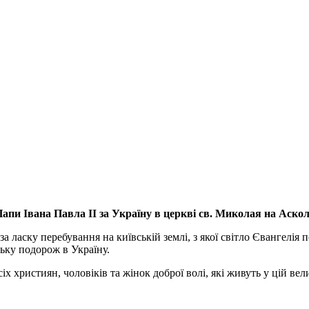
апи Івана Павла ІІ за Україну
в церкві св. Миколая на Аско
а ласку перебування на київській землі, з якої світло Євангелія 
ьку подорож в Україну.
ристиян, чоловіків та жінок доброї волі, які живуть у цій велик