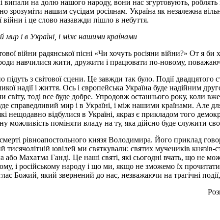
кі випали на долю нашого народу, вони нас згуртовують, роблять 
бно зрозуміти нашим сусідам росіянам. Україна як незалежна віль
ої війни і це слово назавжди пішло в небуття.
 мир і в Україні, і між нашими країнами
ової війни радянської пісні «Чи хочуть росіяни війни?» От я би х
народи навчилися жити, дружити і працювати по-новому, поважаю
о підуть з світової сцени. Це завжди так було. Події двадцятого 
ої надії і життя. Ось і європейська Україна буде надійним друго
и світу, тоді все буде добре. Упродовж останнього року, коли вже 
 справедливий мир і в Україні, і між нашими країнами. Але дл
кі нещодавно відбулися в Україні, якраз є прикладом того демок
льну можливість поміняти владу на ту, яка дійсно буде служити св
тя смерті рівноапостольного князя Володимира. Його приклад гово
й тисячолітній ювілей ми святкували: святих мучеників князів-с
бо Махатма Ганді. Це наші святі, які сьогодні вчать, що не мож
ому, і російському народу і що ми, якщо не зможемо їх прочитати і
лас Божий, який звернений до нас, незважаючи на трагічні події
Роз