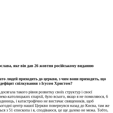
лава, яке він дав 26 жовтня російському виданню
ато людей приходить до церкви, з чим вони приходять, що
а, дефіцит спілкування з Ісусом Христом?
сягала такого рівня розвитку своїх структур і своєї
греко-католицьких єпархії, було всього, якщо я не помиляюся, 6
 одиниць, і катастрофічно не вистачає священиків, щоб
ьогодні центр нашої Церкви повернувся назад до Києва, там же
 з 51 єпископа і я, сподіваюся, це ще далеко не межа. Тобто,