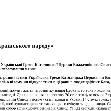
країнського народу»
 Української Греко-Католицької Церкви Блаженнішого Святос
о перебування у Римі.
д, розвивається Українська Греко-Католицька Церква, чи баг
алі, в цілому, чи відчувається в ці роки в людях дефіцит Бог
ний момент життя та розвитку нашої Церкви, то вона ніколи не до
 сьогодні. Для порівняння, на початку 20 століття було всього 3 
нас цілий Синод у всьому світі, тільки в Україні 14 структурних
фії, щоб душпастирювати так, як цього очікують від нас люди. С
й собор і функціонує семінарія. Синод УГКЦ сьогодні складається