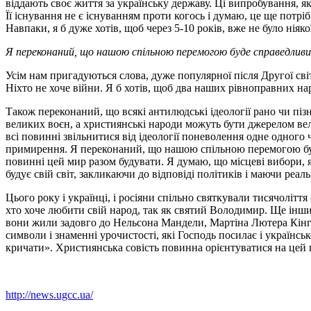
віддають своє життя за українську державу. Ці випробування, я
Її існування не є існуванням проти когось і думаю, це ще потрі
Навпаки, я б дуже хотів, щоб через 5-10 років, вже не було ніяк
Я переконаний, що нашою спільною перемогою буде справедливий
Усім нам пригадуються слова, дуже популярної після Другої світ
Ніхто не хоче війни. Я б хотів, щоб два наших рівноправних 
Також переконаний, що всякі антилюдські ідеології рано чи пізн
великих воєн, а християнські народи можуть бути джерелом велик
всі повинні звільнитися від ідеології поневолення одне одного ч
примирення. Я переконаний, що нашою спільною перемогою буде
повинні цей мир разом будувати. Я думаю, що місцеві вибори, я
будує свій світ, закликаючи до відповіді політиків і маючи реа
Цього року і українці, і росіяни спільно святкували тисячоліт
хто хоче любити свій народ, так як святий Володимир. Ще інши
вони жили задовго до Нельсона Мандели, Мартіна Лютера Кінга а
символи і знаменні урочистості, які Господь посилає і українськ
кричати». Християнська совість повинна орієнтуватися на цей г
http://news.ugcc.ua/