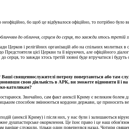
 що неофіційно, бо щоб це відбувалося офіційно, то потрібно було
личчям до обличчя, серцем до серця, то завжди хтось третій зз
ди Церков і релігійних організацій або на спільних молитвах в со
 Предстоятеля цієї Церкви та її віруючих, але офіційного діалог
о серця, то завжди хтось третій ззовні буде втручатися і будуть
 Ваші священнослужителі потроху повертаються або там служ
новивши свою діяльність в АРК, ви зможете відновити її і на 
реко-католикам?
постараюся. Звичайно, сам факт анексії Криму є великим болем для
ьницьким способом змінюються кордони держави, це приносить ве
одій (анексії Криму) і після них, у нас були і залишаються віру
жне душпастирське окормлення. Це їхнє право і це наш обов'язок. 
там раніше служили, тільки один повернувся назад. Чотири свящ