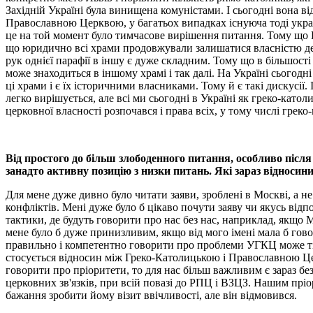
Західній Україні була винищена комуністами. І сьогодні вона ві
Православною Церквою, у багатьох випадках існуюча тоді україн
це на той момент було тимчасове вирішення питання. Тому що Р
що юридично всі храми продовжували залишатися власністю дер
рук однієї парафії в іншу є дуже складним. Тому що в більшості
може знаходиться в іншому храмі і так далі. На Україні сьогодн
ці храми і є їх історичними власниками. Тому й є такі дискусії.
легко вирішується, але всі ми сьогодні в Україні як греко-като
церковної власності розпочався і права всіх, у тому числі греко
Від простого до більш злободенного питання, особливо післ
занадто активну позицію з низки питань. Які зараз відноси
Для мене дуже дивно було читати заяви, зроблені в Москві, а 
конфліктів. Мені дуже було б цікаво почути заяву чи якусь від
тактики, де будуть говорити про нас без нас, наприклад, якщ
мене було б дуже принизливим, якщо від мого імені мала б гово
правильно і компетентно говорити про проблеми УГКЦ може тіл
стосується відносин між Греко-Католицькою і Православною Цер
говорити про пріоритети, то для нас більш важливим є зараз б
церковних зв'язків, при всій повазі до РПЦ і ВЗЦЗ. Нашим пріо
бажання зробити йому візит ввічливості, але він відмовився.