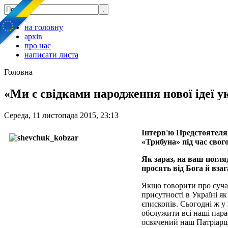
на головну
архів
про нас
написати листа
Головна
«Ми є свідками народження нової ідеї у
Середа, 11 листопада 2015, 23:13
Інтерв'ю Предстоятеля
«Трибуна» під час свог
Як зараз, на ваш погля
просять від Бога й взаг
Якщо говорити про сучас
присутності в Україні як
єпископів. Сьогодні ж у 
обслужити всі наші пара
освячений наш Патріарши