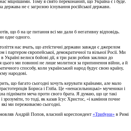
нас міцнішими. Тому я свято переконаний, що Україна є і буде.
на держава не є загрозою існування російської держави.
отів, що б на це питання всі ми дали б негативну відповідь.
чи одне одного.
століття нас вчать, що атеїстичні держави завжди є джерелом
м і партером європейської, демократичної та вільної Росії. Ми
в Україні велися бойові дії, я три рази робив заклики до
я цього ми повинні не лише молитися за припинення війни, а й
ратичного способу, коли український народ будує свою країну,
оєму народові.
рить, що багато сьогодні хочуть керувати країнами, але мало
трастотерпців Бориса і Гліба. Це «ненасильницькі» мученики і
на піднімати меча проти свого брата. Я думаю, що це такі
 зрозуміти, то тоді, як казав Ісус Христос, «і каміння почне
, які ми переживаємо сьогодні.
мовляв Андрій Попов, власний кореспондент
«Трибуни»
в Римі