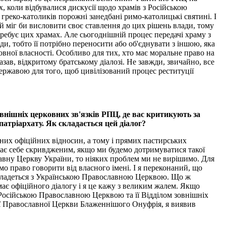
х, коли відбувалися дискусії щодо храмів з Російською
греко-католиків порожні занедбані римо-католицькі святині. І
й міг би висловити своє ставлення до цих рішень влади, тому
ебує цих храмах. Але сьогоднішній процес передачі храму з
ди, тобто її потрібно переносити або об'єднувати з іншою, яка
ковної власності. Особливо для тих, хто має моральне право на
казав, відкритому братському діалозі. Не завжди, звичайно, все
 державою для того, щоб цивілізований процес реституції
овнішніх церковних зв'язків РПЦ, де вас критикують за
атріархату. Як складається цей діалог?
них офіційних відносин, а тому і прямих пастирських
уває себе скривдженим, якщо ми будемо дотримуватися такої
авну Церкву України, то ніяких проблем ми не вирішимо. Для
о право говорити від власного імені. І я переконаний, що
складеться з Українською Православною Церквою. Що ж
ає офіційного діалогу і я це кажу з великим жалем. Якщо
 Російською Православною Церквою та її Відділом зовнішніх
кої Православної Церкви Блаженнішого Онуфрія, я виявив