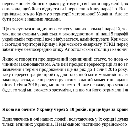
переважно сімейного характеру, тому що всі вони одружені і, з
єпископа, щоб його відпустили і перевели в іншу парафію. Все 
приїжджають до Криму з території материкової України. Але всі
бути разом з нашими людьми.
Що стосується юридичного статусу наших громад і парафій, то 
так, ще за старим українським законодавством, ці наші 5 пар
українській території вже відбувається, адмініструвати Кримсь
і сьогодні територія Криму і Кримського екзархату УГКЦ перебу
забезпечує безпосередню опіку Апостольської столиці і каноніч
Якщо ж говорити про державний юридичний статус, то нова «крим
чинним законодавством. Але цей процес перереєстрації явно зат
зазначений термін продовжений ще на рік: до 1 січня 2016 рок
таку перереєстрацію пройти, для того, щоб мати можливість лег
законодавства, але перереєструватися в даний момент не вдалос
після 1 січня 2016 року, ми не знаємо. Я вже не кажу про можл
буде, то тоді ми зможемо зрозуміти, на що ми його отримали і я
Якою ви бачите Україну через 5-10 років, що це буде за краї
Вдивляючись в очі наших людей, вслухаючись у їх серця і думки
тільки етнічних українців. Невід'ємною частиною українського н