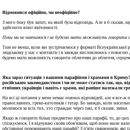
Відмовився офіційно, чи неофіційно?
З мого боку був запит, на який була відповідь. Але я б сказав,
здійснити візит ввічливості.
Поки ми не навчимося і не будемо мати можливість говорити об
Тим не менш, коли ми зустрічаємося у форматі Всеукраїнської ра
людському у нас є контакти і я завжди висловлююсь з повагою до
будемо мати можливість говорити обличчям до обличчя, серцем д
Яка зараз ситуація з вашими парафіями і храмами в Криму?
російським законодавством і чи не може статися так, що, від
етнічних українців і навіть є храми, які раніше належали г
На всі ці питання у мене немає повних відповідей, але я все-ж 
православних, греко-католиків і татар. Бо завжди, коли насил
молимося за всіх тих, хто страждає через такі, я б сказав, зміни.
Якщо ж говорити більш предметно про наші парафії, то, до цих п
спілкуємося. І я відчуваю своїм обов'язком, щоб вони мали нале
обставини переживають наші парафії? З п'яти священиків, які 