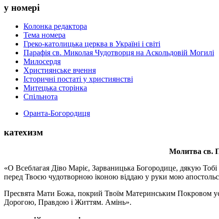
у номері
Колонка редактора
Тема номера
Греко-католицька церква в Україні і світі
Парафія св. Миколая Чудотворця на Аскольдовій Могилі
Милосердя
Християнське вчення
Історичні постаті у християнстві
Митецька сторінка
Спільнота
Оранта-Богородиця
катехизм
Молитва св.
П
«О Всеблагая Діво Маріє, Зарваницька Богородице, дякую Тобі з
перед Твоєю чудотворною іконою віддаю у руки мою апостольс
Пресвята Мати Божа, покрий Твоїм Материнським Покровом усіх х
Дорогою, Правдою і Життям. Амінь».