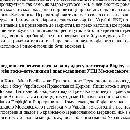
дроджується, так само, як відроджуємося і ми. У дев'яностих рока
ська світська влада, щоб вирішити ці проблеми, відкривала для 
имо-Католицька Церква тоді навіть не мала свого єпископа, яки
жави. І, звичайно, відроджуючись сьогодні на Україні, РКЦ потр
 випадків це призводить до закриття цієї греко-католицької грома
і ще не відбулося цивілізованої реституції, тобто повернення цер
 Іноді вони хворобливі, але в основному вони йдуть в дуже, я б с
лики, як римо-католики, так і православні ведемо діалог з нашою
-католиків і римо-католиків були враховані.
я недавнього негативного на вашу адресу коментаря Відділу з
ни між греко-католиками і православними УПЦ Московського п
не в Києві. Ми з Російською Православною Церквою не маємо жод
повідь з боку Української Православної Церкви. Якщо хтось відч
о Москва і Ватикан обговорюватимуть Греко-Католицьку і Правосл
рив Апостольська столиця, тому що ми Церква свого права і маєм
ьки її офіційний представник. Тому чекаю, який діалог у нас 
квою Московського патріархату в Україні, то сьогодні у нас нем
езпосередній діалог з Українською Православною Церквою, ніж з
ритетом є діалог на місці. Тому, після обрання главою Українсь