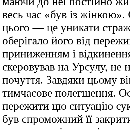
маючи до неї постійно жив
весь час «був із жінкою».
цього — це уникати страж
оберігало його від пережи
приниженням і відкиненн
скеровував на Урсулу, не на
почуття. Завдяки цьому ві
тимчасове полегшення. Оск
пережити цю ситуацію сук
був спроможний її закрити