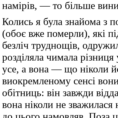
намірів, — то більше вин
Колись я була знайома з 
(обоє вже померли), які п
безліч труднощів, одружил
розділяла чимала різниця у
усе, а вона — що ніколи 
виокремленому сенсі вон
обітниць: він завжди відда
вона ніколи не зважилася н
до цього намовляв. Поза ц