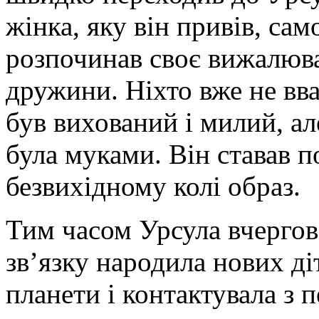
жінка, яку він привів, сам
розпочинав своє вижалюва
дружини. Ніхто вже не вва
був вихований і милий, ал
була муками. Він ставав п
безвихідному колі образ.
Тим часом Урсула вчергов
зв’язку народила нових ді
планети і контактувала з