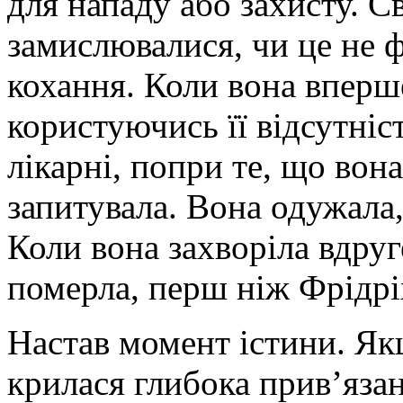
для нападу або захисту. С
замислювалися, чи це не 
кохання. Коли вона вперш
користуючись її відсутніст
лікарні, попри те, що вон
запитувала. Вона одужала,
Коли вона захворіла вдруге
померла, перш ніж Фрідріх
Настав момент істини. Як
крилася глибока прив’язан