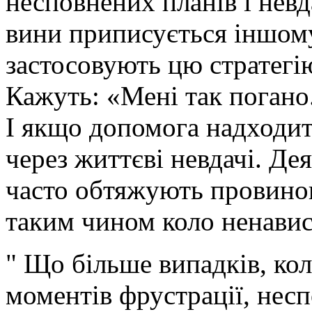
несповнених планів і невд
вини приписується іншому
застосовують цю стратегі
Кажуть: «Мені так поган
І якщо допомога надходи
через життєві невдачі. Дея
часто обтяжують провино
таким чином коло ненавис
" Що більше випадків, кол
моментів фрустрації, несп