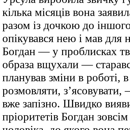
кілька місяців вона заяви
разом із дочкою до іншого
опікувався нею і мав для 
Богдан — у проблисках тве
образа вщухали — старав
планував зміни в роботі, в
розмовляти, з’ясовувати,
вже запізно. Швидко вияви
пріоритетів Богдан зовсім
чоловіка, до якого вона п