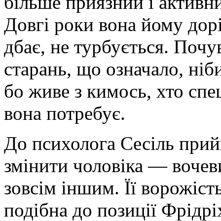
більше приязний і активни
Довгі роки вона йому дорі
дбає, не турбується. Поч
старань, що означало, ніб
бо живе з кимось, хто спец
вона потребує.
До психолога Сесіль прийш
змінити чоловіка — вочеви
зовсім іншим. Її ворожість
подібна до позиції Фрідрі