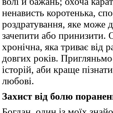
волі й бажань; охоча карат
ненависть коротенька, сп
роздратування, яке може 
зачепити або принизити. 
хронічна, яка триває від 
довгих років. Пригляньмо
історій, аби краще пізнати 
любові.
Захист від болю поранен
Богдан, один із моїх знай