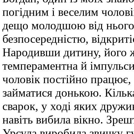
погідним і веселим чолов
дещо молодшою від нього 
безпосередністю, відкриті
Народивши дитину, його 
темпераментна й імпульси
чоловік постійно працює, 
займатися донькою. Кілька
сварок, у ході яких дружи
навіть вибила вікно. Зреш
Урсула виробила звичку гу