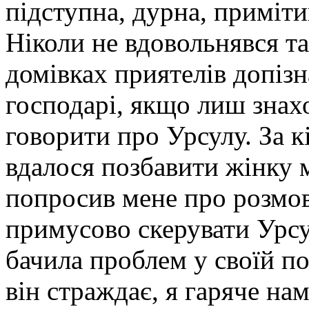
підступна, дурна, приміти
Ніколи не вдовольнявся т
домівках приятелів допізн
господарі, якщо лиш знахо
говорити про Урсулу. За к
вдалося позбавити жінку 
попросив мене про розмов
примусово скерувати Урсул
бачила проблем у своїй по
він страждає, я гаряче нам