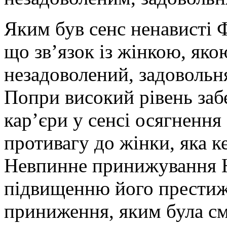
Яким був сенс ненависті 
що зв’язок із жінкою, як
незадоволений, задовольн
Попри високий рівень забе
кар’єри у сенсі осягнення 
противагу до жінки, яка к
Невпинне принижування 
підвищенню його престижу
приниження, яким була с