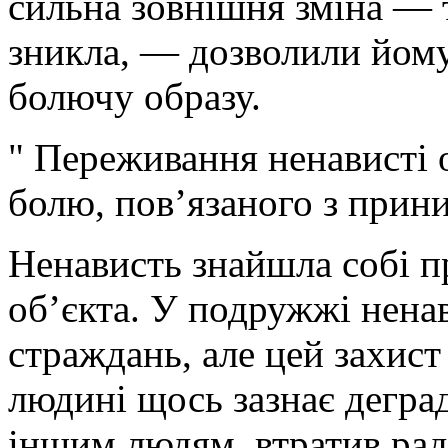
сильна зовнішня зміна — 
зникла, — дозволили йом
болючу образу.
" Переживання ненависті 
болю, пов’язаного з прин
Ненависть знайшла собі пр
об’єкта. У подружжі нена
страждань, але цей захист
людині щось зазнає деград
іншим людям, втратив раді