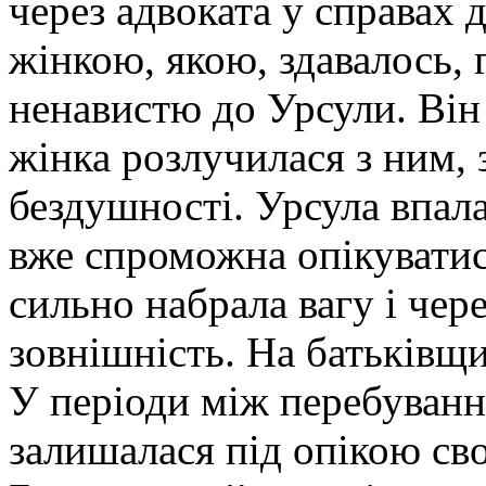
через адвоката у справах 
жінкою, якою, здавалось, 
ненавистю до Урсули. Він б
жінка розлучилася з ним,
бездушності. Урсула впала 
вже спроможна опікуватися
сильно набрала вагу і чере
зовнішність. На батьківщи
У періоди між перебуванн
залишалася під опікою сво