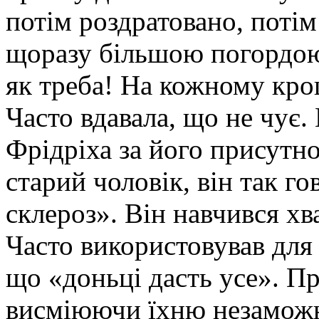
потім роздратовано, потім
щоразу більшою погордою.
як треба! На кожному кроц
Часто вдавала, що не чує.
Фрідріха за його присутнос
старий чоловік, він так го
склероз». Він навчився хв
Часто використовував для 
що «доньці дасть усе». Пр
висміюючи їхню незаможні