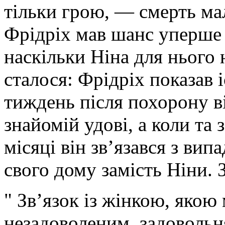
тільки грою, — смерть мал
Фрідріх мав шанс уперше з
наскільки Ніна для нього 
сталося: Фрідріх показав і
тиждень після похорону в
знайомій удові, а коли та 
місяці він зв’язався з вип
свого дому замість Ніни. 
" Зв’язок із жінкою, якою
незадоволеним, задовольн