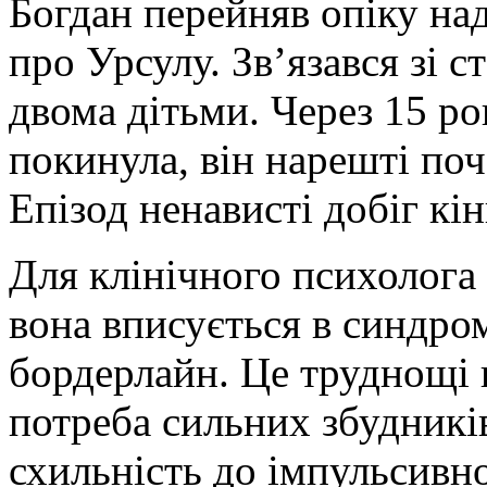
Богдан перейняв опіку на
про Урсулу. Зв’язався зі 
двома дітьми. Через 15 рок
покинула, він нарешті поч
Епізод ненависті добіг кін
Для клінічного психолога 
вона вписується в синдро
бордерлайн. Це труднощі в
потреба сильних збудників
схильність до імпульсивно