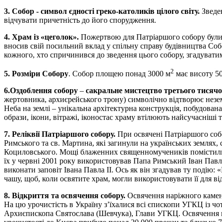
3. Собор - символ єдності греко-католиків цілого світу.
Зведе
відчувати причетність до його спорудження.
4. Храм із «цеголок».
Пожертвою для Патріаршого собору були т
вносив свій посильний вклад у спільну справу будівництва Собо
кожного, хто спричинився до зведення цього собору, згадуватим
2
5. Розміри Собору
. Собор площею понад 3000 м
має висоту 50
6.Оздоблення собору
–
сакральне
мистецтво третього тисячо
жертовника, архиєрейського трону) символічно відтворює незем
Неба на землі – унікальна архітектурна конструкція, побудова
образи, ікони, вітражі, іконостас храму втілюють найсучасніші 
7. Реліквії Патріаршого собору.
При освячені Патріаршого собо
Римського та св. Мартина, які загинули на українських земля
Коциловського. Мощі блаженних священномучеників помістили т
їх у червні 2001 року використовував Папа Римський Іван Павло
виконати заповіт Івана Павла ІІ. Ось як він згадував ту подію:
чашу, щоб, коли освятите храм, могли використовувати її для в
8. Відкриття та освячення собору.
Освячення наріжного каменя 
На цю урочистість в Україну з’їхалися всі єпископи УГКЦ із чо
Архиєпископа Святослава (Шевчука), Глави УГКЦ. Освячення ціл