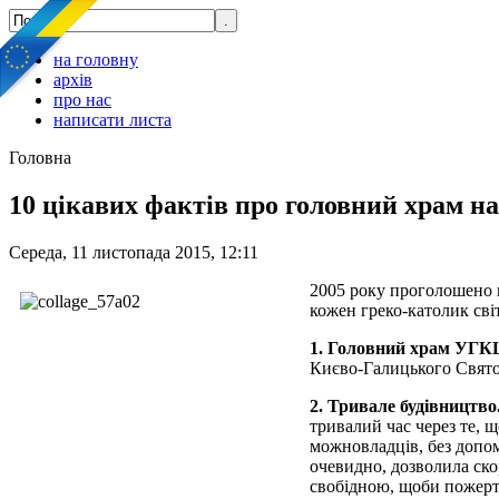
на головну
архів
про нас
написати листа
Головна
10 цікавих фактів про головний храм н
Середа, 11 листопада 2015, 12:11
2005 року проголошено 
кожен греко-католик св
1.
Головний храм УГК
Києво-Галицького Святос
2. Тривале будівництво
тривалий час через те, 
можновладців, без допом
очевидно, дозволила ск
свобідною, щоби пожертв