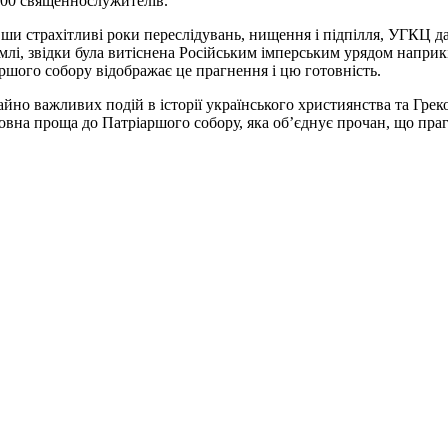
700 священнослужителів.
и страхітливі роки переслідувань, нищення і підпілля, УГКЦ дал
емлі, звідки була витіснена Російським імперським урядом наприкін
ріаршого собору відображає це прагнення і цю готовність.
айно важливих подій в історії українського християнства та Гр
вна проща до Патріаршого собору, яка об’єднує прочан, що прагн