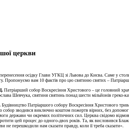
ашої церкви
перенесення осідку Глави УГКЦ зі Львова до Києва. Саме у стол
іту. Пропонуємо вам 10 фактів про цю святиню святих – Патріар
Ц.
Патріарший собор Воскресіння Христового – це головний хр
лава Шевчука, святиня святинь понад шести мільйонів греко-кат
.
Будівництво Патріаршого собору Воскресіння Христового трива
що собор зводився виключно коштом пожертв вірних, без допомог
оги держави чи окремих політичних сил. Церква свідомо відмовила
оротити цей процес до одного-двох років. Та, як висловився Б
и не перешкодили нам сказати правду, коли її треба сказати».