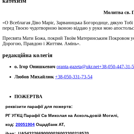
катехизм
Молитва св.
П
«О Всеблагая Діво Маріє, Зарваницька Богородице, дякую Тобі з
перед Твоєю чудотворною іконою віддаю у руки мою апостольс
Пресвята Мати Божа, покрий Твоїм Материнським Покровом усіх х
Дорогою, Правдою і Життям. Амінь».
редакційна колегія
о. Ігор Онишкевич
oranta-gazeta@ukr.net
+38-050-447-31-
Любов Михайлюк
+38-050-331-73-54
ПОЖЕРТВА
реквізити парафії для пожертв:
РГ УГКЦ Парафії Св Миколая на Аскольдовій Могилі,
код:
20051904
Ощадбанк АТ,
iban: UA543226690000026003300218570