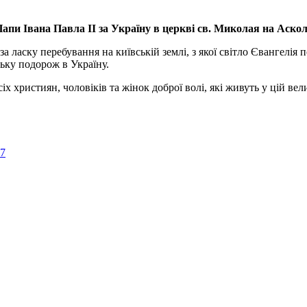
апи Івана Павла ІІ за Україну
в церкві св. Миколая на Аско
а ласку перебування на київській землі, з якої світло Євангелія 
ьку подорож в Україну.
ристиян, чоловіків та жінок доброї волі, які живуть у цій велик
57