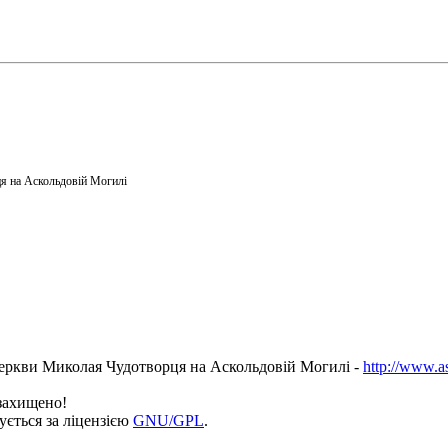
я на Аскольдовій Могилі
еркви Миколая Чудотворця на Аскольдовій Могилі -
http://www.a
 захищено!
ується за ліцензією
GNU/GPL
.