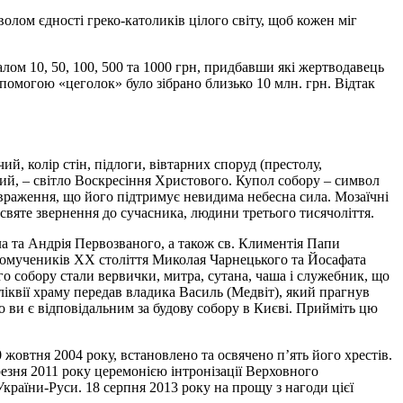
лом єдності греко-католиків цілого світу, щоб кожен міг
ом 10, 50, 100, 500 та 1000 грн, придбавши які жертводавець
помогою «цеголок» було зібрано близько 10 млн. грн. Відтак
й, колір стін, підлоги, вівтарних споруд (престолу,
ний, – світло Воскресіння Христового. Купол собору – символ
 враження, що його підтримує невидима небесна сила. Мозаїчні
 святе звернення до сучасника, людини третього тисячоліття.
ла та Андрія Первозваного, а також св. Климентія Папи
номучеників ХХ століття Миколая Чарнецького та Йосафата
 собору стали вервички, митра, сутана, чаша і служебник, що
ліквії храму передав владика Василь (Медвіт), який прагнув
що ви є відповідальним за будову собору в Києві. Прийміть цю
 жовтня 2004 року, встановлено та освячено п’ять його хрестів.
резня 2011 року церемонією інтронізації Верховного
раїни-Руси. 18 серпня 2013 року на прощу з нагоди цієї