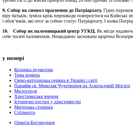
урочистості до Києва прибуло понад 20 000 прочан та близько 
9. Собор як символ прагнення до Патріархату.
Гідно переживш
віру батьків, зуміла крізь перешкоди повернутися на Київські з
і обов’язків, які несе за собою статус Патріархату. І назва Пат
10. Собор як паломницький центр УГКЦ.
Як місце надзвич
себе тисячі паломників. Нещодавно заснована щорічна Всецерко
у номері
Колонка редактора
Тема номера
Греко-католицька церква в Україні і світі
Парафія св. Миколая Чудотворця на Аскольдовій Могилі
Милосердя
Християнське вчення
Історичні постаті у християнстві
Митецька сторінка
Спільнота
Оранта-Богородиця