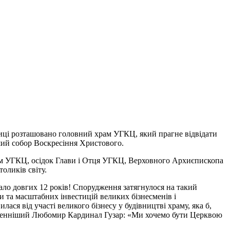
иці розташовано головний храм УГКЦ, який прагне відвідати
ший собор Воскресіння Христового.
ам УГКЦ, осідок Глави і Отця УГКЦ, Верховного Архиєпископа
оликів світу.
ло довгих 12 років! Спорудження затягнулося на такий
и та масштабних інвестицій великих бізнесменів і
ся від участі великого бізнесу у будівництві храму, яка б,
лаженніший Любомир Кардинал Гузар: «Ми хочемо бути Церквою