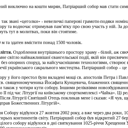
ний виключно на кошти мирян, Патріарший собор мав стати симво
ак звані «цеголки» - невеличкі паперові грамоти-подяки номінал
ру та водночас отримував пам’ятку про свою участь у ній. За до
уть тут в молитвах, поки він стоятиме.
 м та здатен вмістити понад 1500 чоловік.
ліття.
Оздоблення внутрішнього простору храму - білий, аж сяючи
не світло найважливішої євангельської події, якій він присвяче
на без опорних споруд, за найсучаснішими технологіями, створює
течії українського сакрального мистецтва. Патріарший собор – це
ру у його престол були вкладені мощі св. апостолів Петра і Пав
х, св. священномученика Йосафата Кунцевича, блаженних священ
акож у чотири кути собору. Іншими реліквіями новозбудованого
 ІІ під час Літургії на київському спорткомплексі «Чайка». Ці ре
 «Після Літургії Святіший Отець покликав мене і сказав: «Я чув, 
ідправ Божественних Літургій».
Собору відбулося 27 жовтня 2002 року, а вже через два роки, 10
тирьох континентів світу. Патріарший собор був відкритий 27 бе
ого собору відбулося в дні святкування 1025-річчя Хрещення Ук