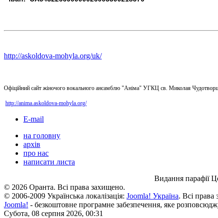
http://askoldova-mohyla.org/uk/
Офіційний сайт жіночого вокального ансамблю "Аніма" УГКЦ св. Миколая Чудотворц
http://anima.askoldova-mohyla.org/
E-mail
на головну
архів
про нас
написати листа
Видання парафії Ц
© 2026 Оранта. Всі права захищено.
© 2006-2009 Українська локалізація:
Joomla! Україна
. Всі права
Joomla!
- безкоштовне програмне забезпечення, яке розповсюдж
Субота, 08 серпня 2026, 00:31