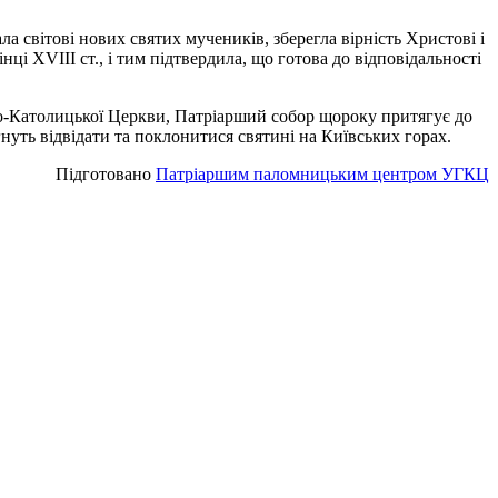
а світові нових святих мучеників, зберегла вірність Христові і
ці ХVІІІ ст., і тим підтвердила, що готова до відповідальності
еко-Католицької Церкви, Патріарший собор щороку притягує до
уть відвідати та поклонитися святині на Київських горах.
Підготовано
Патріаршим паломницьким центром УГКЦ