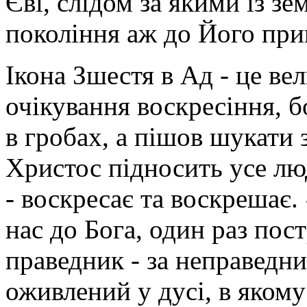
Єві, слідом за якими із зе
покоління аж до Його при
Ікона Зшестя в Ад - це ве
очікування воскре­сіння, 
в гробах, а пішов шукати
Христос підносить усе лю
- воскресає та воскрешає
нас до Бога, один раз пос
праведник - за неправедни
оживлений у дусі, в якому