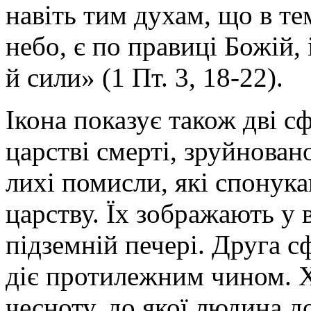
навіть тим духам, що в те
небо, є по правиці Божій, 
й сили» (1 Пт. 3, 18-22).
Ікона показує також дві с
царстві смерті, зруйнован
лихі помисли, які спону
царству. Їх зображають у 
підземній печері. Друга с
діє протилежним чином. Х
чесноту, до якої людина 