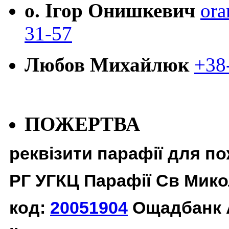
о. Ігор Онишкевич
ora
31-57
Любов Михайлюк
+38
ПОЖЕРТВА
реквізити парафії для п
РГ УГКЦ Парафії Св Мико
код:
20051904
Ощадбанк 