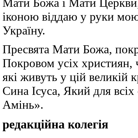
Мати Божа і Мати Церкви
іконою віддаю у руки мою
Україну.
Пресвята Мати Божа, пок
Покровом усіх християн, ч
які живуть у цій великій к
Сина Ісуса, Який для всі
Амінь».
редакційна колегія