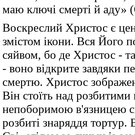
маю ключі смерті й аду» (О
Воскреслий Христос є цен
змістом ікони. Вся Його 
сяйвом, бо де Христос - т
- воно відкрите завдяки п
смертю. Христос зображен
Він стоїть над розби­тими 
непоборимою в'язницею см
розбиті знаряддя тор­тур.