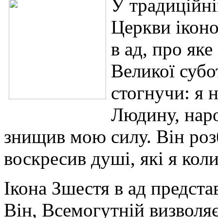
У традиційні
Церкви іконо
в ад, про як
Великої субо
стогнучи: я 
Людину, наро
знищив мою силу. Він розб
воскресив душі, які я кол
Ікона Зшестя в ад предста
Він, Всемогутній визволя