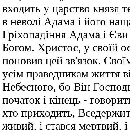
входить у царство князя т
в неволі Адама і його наща
Гріхопадіння Адама і Єви 
Богом. Христос, у своїй о
поновив цей зв'язок. Свої
усім праведникам життя ві
Небесного, бо Він Господь
початок і кінець - говорить
хто приходить, Вседержите
живий, і стався мертвий, і 