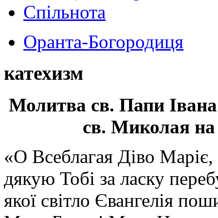
Спільнота
Оранта-Богородиця
катехизм
Молитва св.
Папи Івана
св. Миколая на
«О Всеблагая Діво Маріє,
дякую Тобі за ласку перебу
якої світло Євангелія поши