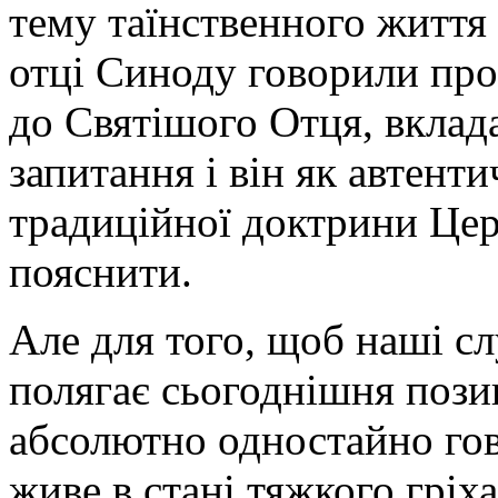
тему таїнственного життя 
отці Синоду говорили про
до Святішого Отця, вклад
запитання і він як автент
традиційної доктрини Це
пояснити.
Але для того, щоб наші сл
полягає сьогоднішня пози
абсолютно одностайно гов
живе в стані тяжкого гріх