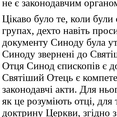
не є законодавчим органо
Цікаво було те, коли були
групах, дехто навіть проси
документу Синоду була ут
Синоду звернені до Святі
Отця Синод єпископів є д
Святіший Отець є компете
законодавчі акти. Для ньо
як це розуміють отці, для
доктрину Церкви, згідно з