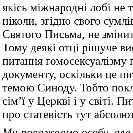
якісь міжнародні лобі не 
ніколи, згідно свого сумл
Святого Письма, не змінит
Тому деякі отці рішуче в
питання гомосексуалізму 
документу, оскільки це пи
темою Синоду. Тобто покл
сім’ї у Церкві і у світі.
про статевість тут абсолют
Ми поважаємо особу, але р