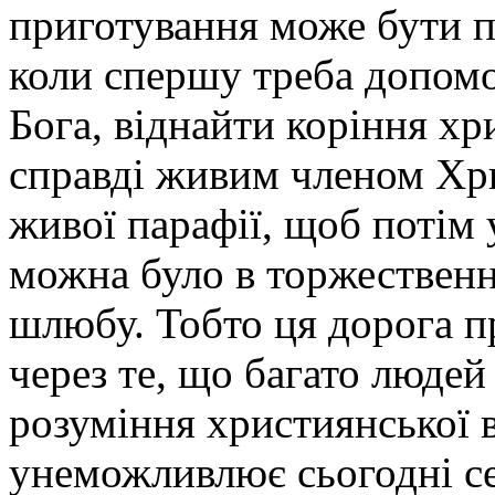
приготування може бути по
коли спершу треба допомо
Бога, віднайти коріння хри
справді живим членом Хр
живої парафії, щоб потім у
можна було в торжественн
шлюбу. Тобто ця дорога 
через те, що багато людей
розуміння християнської ві
унеможливлює сьогодні се