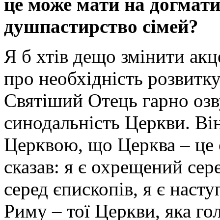
це може мати на догмат
душпастирство сімей?
Я б хтів дещо змінити ак
про необхідність розвитк
Святіший Отець гарно озв
синодальність Церкви. Він
Церквою, що Церква – це 
сказав: я є охрещений сер
серед єпископів, я є наст
Риму – тої Церкви, яка го