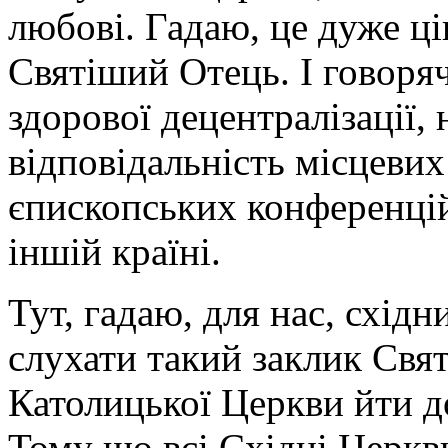
любові. Гадаю, це дуже ц
Святіший Отець. І говоряч
здорової децентралізації,
відповідальність місцевих
єпископських конференцій
іншій країні.
Тут, гадаю, для нас, східн
слухати такий заклик Свят
Католицької Церкви йти д
Тому що всі Східні Церкв