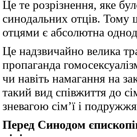
Це те розрізнення, яке бу
синодальних отців. Тому 
отцями є абсолютна однод
Це надзвичайно велика тра
пропаганда гомосексуалізм
чи навіть намагання на за
такий вид співжиття до сім
зневагою сім’ї і подружжя 
Перед Синодом єпископів