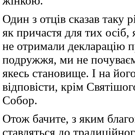
жінкою.
Один з отців сказав таку р
як причастя для тих осіб,
не отримали декларацію 
подружжя, ми не почуває
якесь становище. І на йог
відповісти, крім Святішо
Собор.
Отож бачите, з яким благ
ставляться до традиційног