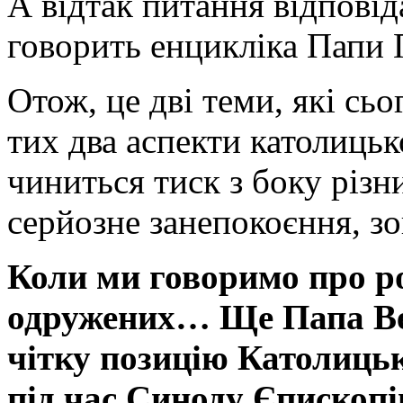
А відтак питання відповід
говорить енцикліка Папи 
Отож, це дві теми, які сьо
тих два аспекти католицьк
чиниться тиск з боку різн
серйозне занепокоєння, зо
Коли ми говоримо про р
одружених… Ще Папа Ве
чітку позицію Католицьк
під час Синоду Єпископ