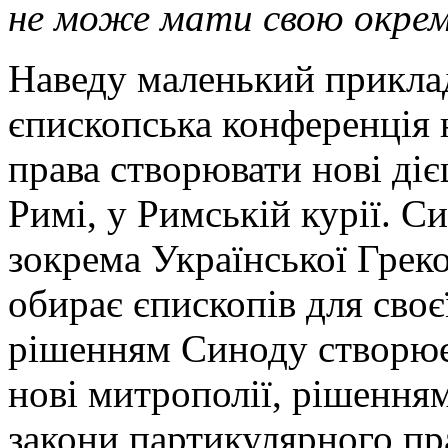
не може мати свою окрему
Наведу маленький приклад
єпископська конференція н
права створювати нові дієц
Римі, у Римській курії. С
зокрема Української Грек
обирає єпископів для своє
рішенням Синоду створює
нові митрополії, рішенн
закони партикулярного пр