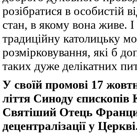
розібратися в особистій в
стан, в якому вона живе. І
традиційну католицьку мор
розмірковування, які б д
таких дуже делікатних пи
У своїй промові 17 жовт
ліття Синоду єпископів
Святіший Отець Францис
децентралізації у Церкві