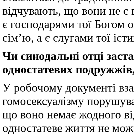
відчувають, що вони не є
є господарями тої Богом 
сім’ю, а є слугами тої іст
Чи синодальні отці зас
одностатевих подружжів,
У робочому документі вза
гомосексуалізму порушувал
що воно немає жодного ві
одностатеве життя не мож