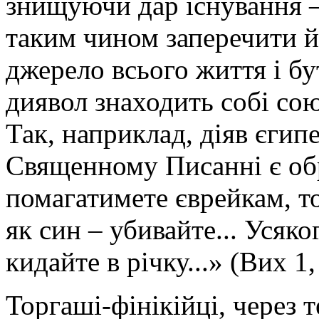
знищуючи дар існування –
таким чином заперечити й
джерело всього життя і бу
диявол знаходить собі со
Так, наприклад, діяв єгип
Священному Писанні є об
помагатимете єврейкам, т
як син – убивайте... Усяко
кидайте в річку...» (Вих 1,
Торгаші-фінікійці, через 