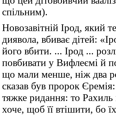
що цей дітовбивчий вааліз
спільним).
Новозавітній Ірод, який т
диявола, вбиває дітей: «І
його вбити. ... Ірод ... р
повбивати у Вифлеємі й по 
що мали менше, ніж два ро
сказав був пророк Єремія: 
тяжке ридання: то Рахиль 
хоче, щоб її втішити, бо їх