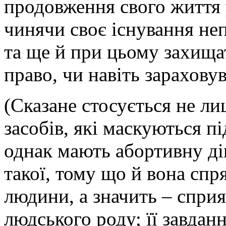
продовження свого життя у
чинячи своє існування не
та ще й при цьому захища
право, чи навіть зарахову
(Сказане стосується не ли
засобів, які маскуються п
однак мають абортивну дію
такої, тому що й вона спр
людини, а значить – спр
людського роду; її завда