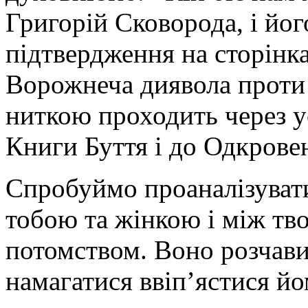
Григорій Сковорода, і йог
підтвердження на сторінк
Ворожнеча диявола проти
ниткою проходить через у
Книги Буття і до Одкрове
Спробуймо проаналізуват
тобою та жінкою і між тво
потомством. Воно розчавит
намагатися ввіп’ястися йом