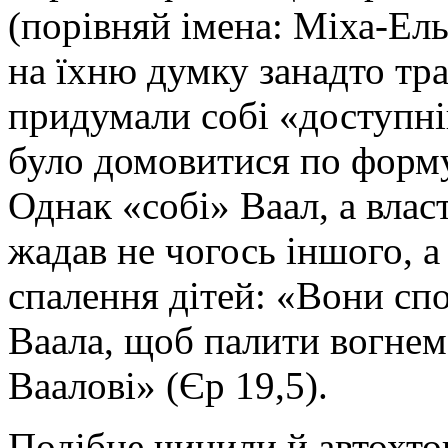
(порівняй імена: Міха-Ель
на їхню думку занадто тр
придумали собі «доступні
було домовитися по формул
Однак «собі» Ваал, а влас
жадав не чогось іншого, 
спалення дітей: «Вони сп
Ваала, щоб палити вогнем 
Ваалові» (Єр 19,5).
Подібне чинили й автохто