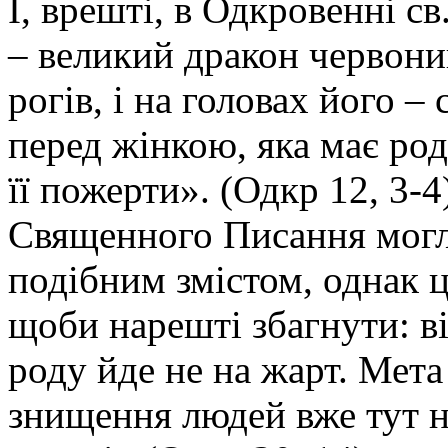
І, врешті, в Одкровенні с
– великий дракон червоний
рогів, і на головах його – с
перед жінкою, яка має род
її пожерти». (Одкр 12, 3-4
Священного Писання могли
подібним змістом, однак 
щоби нарешті збагнути: в
роду йде не на жарт. Мета 
знищення людей вже тут на