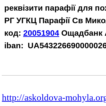
реквізити парафії для п
РГ УГКЦ Парафії Св Мико
код:
20051904
Ощадбанк 
iban: UA54322669000002
http://askoldova-mohyla.or