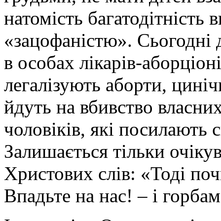
натомість багатодітність 
«зацофаністю». Сьогодні 
в особах лікарів-аборціоні
легалізують аборти, циніч
йдуть на вбивство власних
чоловіків, які посилають с
Залишається тільки очіку
Христових слів: «Тоді поч
Впадьте на нас! – і горбам