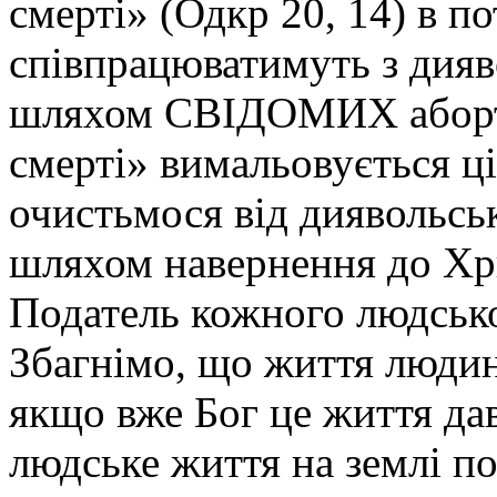
смерті» (Одкр 20, 14) в по
співпрацюватимуть з дияв
шляхом СВІДОМИХ абортів
смерті» вимальовується ц
очистьмося від диявольсь
шляхом навернення до Хри
Податель кожного людсько
Збагнімо, що життя людин
якщо вже Бог це життя дав,
людське життя на землі по