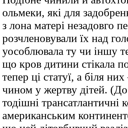
ольмеки, які для задобре
з лона матері незадовго п
розчленовували їх над гол
уособлювала ту чи іншу те
що кров дитини стікала по
тепер ці статуї, а біля ни
чином у жертву дітей. (До 
тодішні трансатлантичні к
американським континент