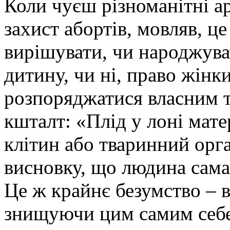
Коли чуєш різноманітні а
захист абортів, мовляв, ц
вирішувати, чи народжув
дитину, чи ні, право жінк
розпоряджатися власним ті
кшталт: «Плід у лоні мате
клітин або тваринний орг
висновку, що людина сама
Це ж крайнє безумство – в
знищуючи цим самим себе