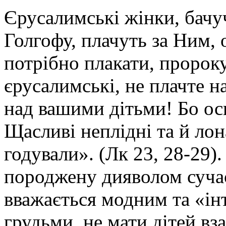
Єрусалимські жінки, бачуч
Голгофу, плачуть за Ним, 
потрібно плакати, пророк
єрусалимські, не плачте н
над вашими дітьми! Бо ось
Щасливі неплідні та й лон
годували». (Лк 23, 28-29)
породжену дияволом сучас
вважається модним та «ін
грудьми, не мати дітей вз