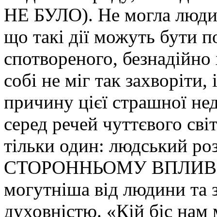
НЕ БУЛО). Не могла людин
що такі дії можуть бути 
спотвореного, безнадійно 
собі не міг так захворіти
причину цієї страшної нед
серед речей чуттєвого св
тільки один: людський р
СТОРОННЬОМУ ВПЛИВОВ
могутніша від людини та з
духовністю. «Кій біс нам 