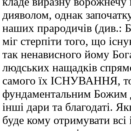
кладе виразну ворожнечу
дияволом, однак започаткув
наших прародичів (див.: Бу
міг стерпіти того, що існу
так ненависного йому Бог
людських нащадків спрям
самого їх ІСНУВАННЯ, то
фундаментальним Божим д
інші дари та благодаті. Я
буде кому отримувати всі і