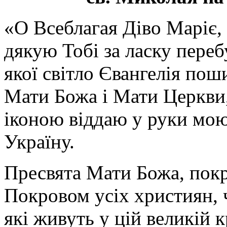
«О Всеблагая Діво Маріє,
дякую Тобі за ласку перебу
якої світло Євангелія поши
Мати Божа і Мати Церкви
іконою віддаю у руки мою
Україну.
Пресвята Мати Божа, пок
Покровом усіх християн, ч
які живуть у цій великій к