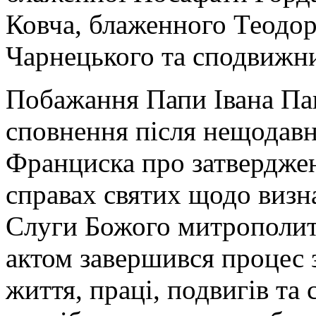
Ковча, блаженного Теодо
Чарнецького та сподвижни
Побажання Папи Івана Пав
сповнення після нещодав
Франциска про затверджен
справах святих щодо визн
Слуги Божого митрополи
актом завершився процес 
життя, праці, подвигів та