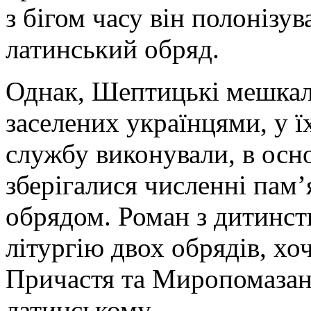
з бігом часу він полонізу
латинський обряд.
Однак, Шептицькі мешкал
заселених українцями, у 
службу виконували, в осно
зберігалися численні пам’я
обрядом. Роман з дитинств
літургію двох обрядів, х
Причастя та Миропомазан
латинському.