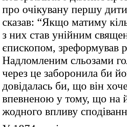
про очікувану першу дити
сказав: “Якщо матиму кіль
з них став унійним свяще
єпископом, зреформував р
Надломленим сльозами гол
через це заборонила би й
довідалась би, що він хоч
впевненою у тому, що на 
жодного впливу сподіванн