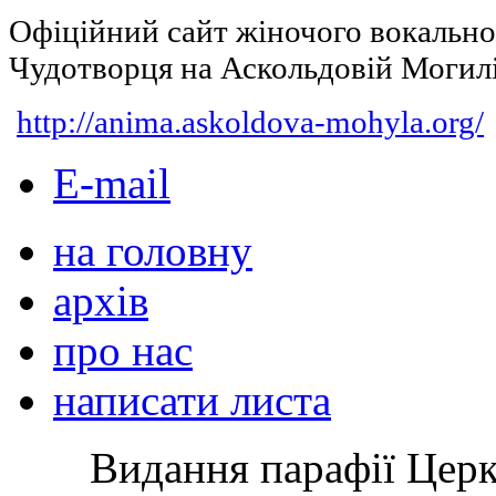
Офіційний сайт жіночого вокальн
Чудотворця на Аскольдовій Могил
http://anima.askoldova-mohyla.org/
E-mail
на головну
архів
про нас
написати листа
Видання парафії Цер