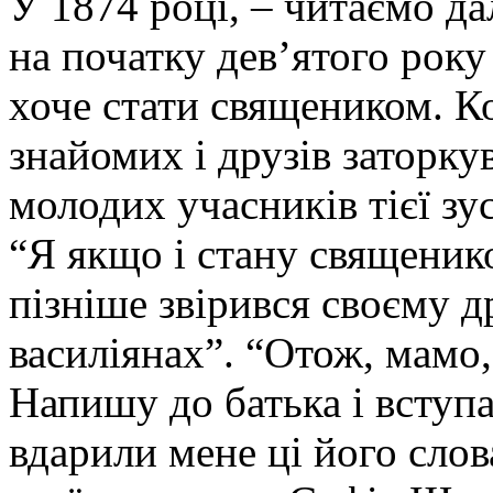
У 1874 році, – читаємо да
на початку дев’ятого року
хоче стати священиком. К
знайомих і друзів заторк
молодих учасників тієї зус
“Я якщо і стану священик
пізніше звірився своєму д
василіянах”. “Отож, мамо,
Напишу до батька і вступа
вдарили мене ці його слов