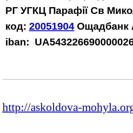
РГ УГКЦ Парафії Св Мико
код:
20051904
Ощадбанк 
iban: UA54322669000002
http://askoldova-mohyla.or