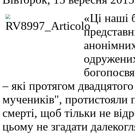
«Ці наші 
представн
анонімних 
одружених
богопосвя
– які протягом двадцятого
мучеників", протистояли 
смерті, щоб тільки не відр
цьому не згадати далеког