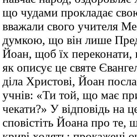
що чудами прокладає свою
вважали свого учителя Ме
думкою, що він лише Пред
Йоан, щоб їх переконати, 
як описує це святе Єванге
діла Христові, Йоан посла
учнів: «Ти той, що має п
чекати?» У відповідь на це 
сповістіть Йоана про те, щ
криві ходять; прокажені о