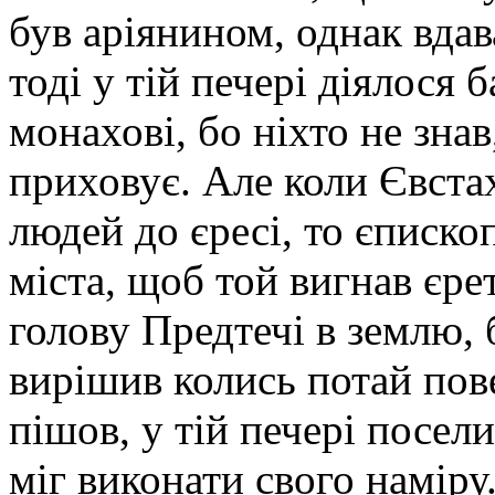
був аріянином, однак вдав
тоді у тій печері діялося 
монахові, бо ніхто не знав
приховує. Але коли Євста
людей до єресі, то єписк
міста, щоб той вигнав єре
голову Предтечі в землю, б
вирішив колись потай пов
пішов, у тій печері посел
міг виконати свого наміру