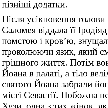
пізніші додатки.
Після усікновення голови
Саломея віддала її Іродіяд
помстою і кров’ю, знущала
проколюючи язик, який см
грішного життя. Потім вон
Йоана в палаті, а тіло вел
святого Йоана забрали його
місті Севастії. Побожна не
Хузи, одна з тих жінок, як