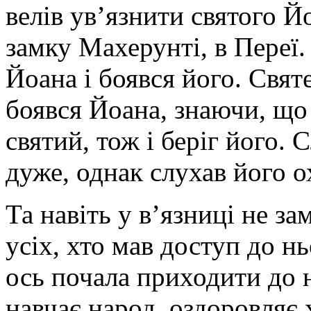
велів ув’язнити святого Й
замку Махерунті, в Переї.
Йоана і боявся його. Свят
боявся Йоана, знаючи, що 
святий, тож і беріг його. 
дуже, однак слухав його ох
Та навіть у в’язниці не за
усіх, хто мав доступ до нь
ось почала приходити до н
навчає народ, оздоровляє