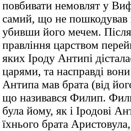
повбивати немовлят у Вифл
самий, що не пошкодував 
убивши його мечем. Після
правління царством перейш
яких Іроду Антипі дістала
царями, та насправді вони
Антипа мав брата (від його
що називався Филип. Фили
була йому, як і Іродові А
їхнього брата Аристовула,