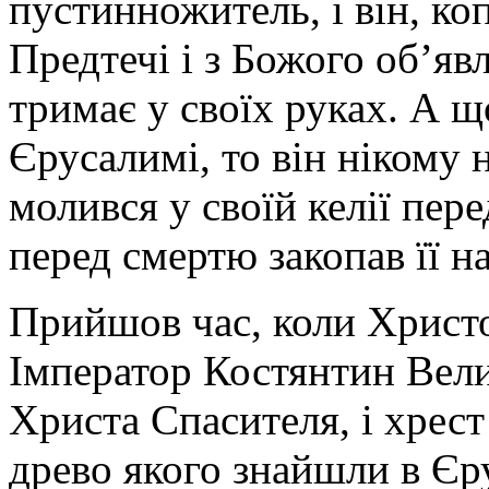
пустинножитель, і він, к
Предтечі і з Божого об’яв
тримає у своїх руках. А щ
Єрусалимі, то він нікому 
молився у своїй келії пер
перед смертю закопав її н
Прийшов час, коли Христо
Імператор Костянтин Вели
Христа Спасителя, і хрест
древо якого знайшли в Єру