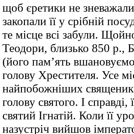
щоб єретики не зневажали
закопали її у срібній посу
те місце всі забули. Щойн
Теодори, близько 850 р., Б
(його пам’ять вшановуємо
голову Хрестителя. Усе м
найпобожніших священикі
голову святого. І справді, 
святий Ігнатій. Коли її у
назустріч вийшов імперато