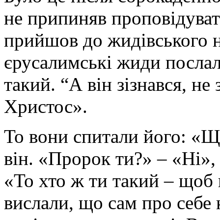
не припиняв проповідуват
прийшов до жидівського н
єрусалимські жиди послали
такий. “А він зізнався, не 
Христос».
То вони спитали його: «Що
він. «Пророк ти?» – «Ні», 
«То хто ж ти такий – щоб 
вислали, що сам про себе