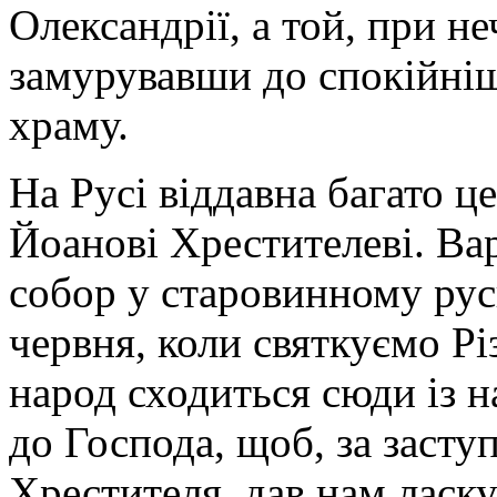
Олександрії, а той, при не
замурувавши до спокійніш
храму.
На Русі віддавна багато ц
Йоанові Хрестителеві. Вар
собор у старовинному рус
червня, коли святкуємо Рі
народ сходиться сюди із 
до Господа, щоб, за заст
Хрестителя, дав нам ласку