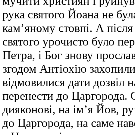
мучити християн і руйнув
рука святого Йоана не була
кам’яному стовпі. А післ
святого урочисто було пер
Петра, і Бог знову просла
згодом Антіохію захопили 
відмовилися дати дозвіл н
перенести до Царгорода. 
дияконові, на ім’я Йов, р
до Царгорода, на саме нав