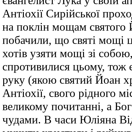
євангелист Лука у своїй а
Антіохії Сирійської прохо
на поклін мощам святого 
побачили, що святі мощі ц
хотів узяти мощі зі собою,
спротивилися цьому, тож 
руку (якою святий Йоан хре
Антіохії, свого рідного мі
великому почитанні, а Бо
чудами. В часи Юліяна Ві