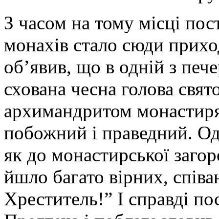
З часом на тому місці пос
монахів стало сюди прихо
об’явив, що в одній з печ
схована чесна голова свят
архимандритом монастиря
побожний і праведний. Одн
як до монастирської загор
йшло багато вірниx, спів
Хреститель!” І справді по