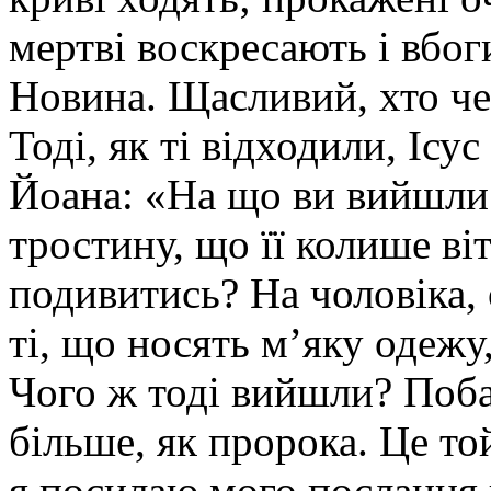
мертві воскресають і вбо
Новина. Щасливий, хто че
Тоді, як ті відходили, Іс
Йоана: «На що ви вийшли
тростину, що її колише в
подивитись? На чоловіка,
ті, що носять м’яку одежу
Чого ж тоді вийшли? Поба
більше, як пророка. Це то
я посилаю мого посланця 