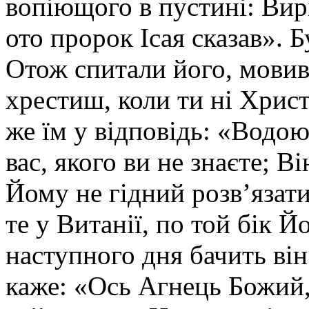
вопіющого в пустині: Вир
ото пророк Ісая сказав». Б
Отож спитали його, мовив
хрестиш, коли ти ні Христ
же їм у відповідь: «Водою
вас, якого ви не знаєте; Ві
Йому не гідний розв’язати
те у Витанії, по той бік 
наступного дня бачить він
каже: «Ось Агнець Божий, 