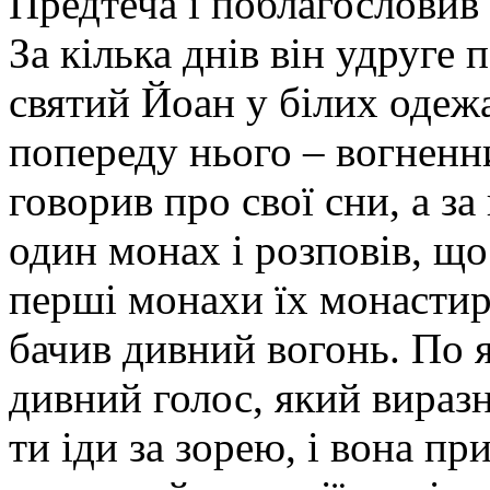
Предтеча і поблагословив 
За кілька днів він удруге
святий Йоан у білих одежа
попереду нього – вогненн
говорив про свої сни, а з
один монах і розповів, що
перші монахи їх монастиря
бачив дивний вогонь. По 
дивний голос, який виразн
ти іди за зорею, і вона при