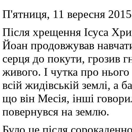
П'ятниця, 11 вересня 2015
Після хрещення Ісуса Хри
Йоан продовжував навчат
серця до покути, грозив г
живого. І чутка про ньог
всій жидівській землі, а б
що він Месія, інші говори
повернувся на землю.
Було це після сорокаденно