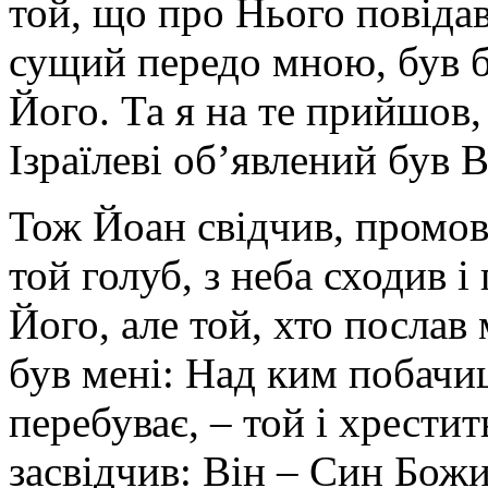
той, що про Нього повіда
сущий передо мною, був бо
Його. Та я на те прийшов
Ізраїлеві об’явлений був В
Тож Йоан свідчив, промов
той голуб, з неба сходив і
Його, але той, хто послав
був мені: Над ким побачи
перебуває, – той і хрестит
засвідчив: Він – Син Бож