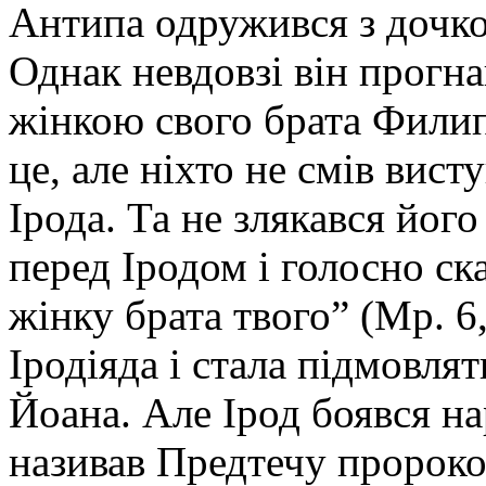
Антипа одружився з дочко
Однак невдовзі він прогнав
жінкою свого брата Филип
це, але ніхто не смів вист
Ірода. Та не злякався його
перед Іродом і голосно ск
жінку брата твого” (Мр. 6
Іродіяда і стала підмовля
Йоана. Але Ірод боявся н
називав Предтечу пророко