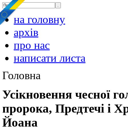
на головну
архів
про нас
написати листа
Головна
Усікновення чесної го
пророка, Предтечі і Х
Йоана