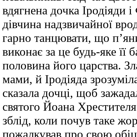
вдягнена дочка Іродіяди і
дівчина надзвичайної врод
гарно танцювати, що п’ян
виконає за це будь-яке її 
половина його царства. Зл
мами, й Іродіяда зрозуміл
сказала дочці, щоб зажада
святого Йоана Хрестителя.
зблід, коли почув таке жо
пожалкував про свою обіця