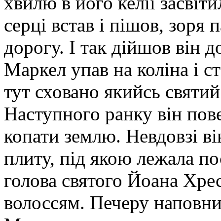
хвилю в його келії засвіти
серці встав і пішов, зоря
дорогу. І так дійшов він д
Маркел упав на коліна і с
тут сховано якийсь святий 
Наступного ранку він пове
копати землю. Невдовзі в
плиту, під якою лежала по
голова святого Йоана Хрес
волоссям. Печеру наповни