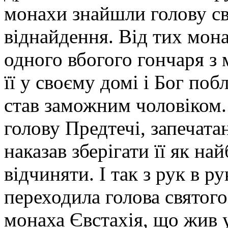
монахи знайшли голову свя
віднайдення. Від тих мон
одного вбогого гончаря з 
її у своєму домі і Бог поб
став заможним чоловіком.
голову Предтечі, запечатан
наказав зберігати її як на
відчиняти. І так з рук в р
переходила голова святого
монаха Євстахія, що жив 