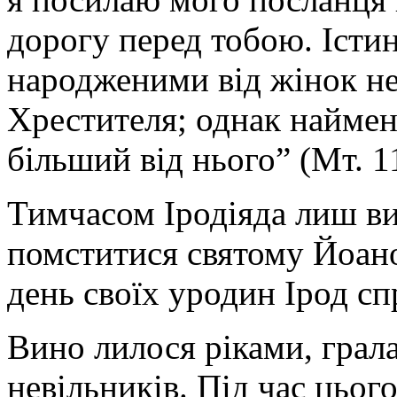
дорогу перед тобою. Істи
народженими від жінок не
Хрестителя; однак найме
більший від нього” (Мт. 11
Тимчасом Іродіяда лиш ви
помститися святому Йоанов
день своїх уродин Ірод сп
Вино лилося ріками, грала
невільників. Під час цьо