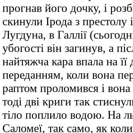
прогнав його дочку, і роз
скинули Ірода з престолу 
Лугдуна, в Галлії (сьогодн
убогості він загинув, а піс
найтяжча кара впала на її
переданням, коли вона пер
раптом проломився і вона 
тоді дві криги так стиснул
тіло поплило водою. На л
Саломеї, так само, як кол