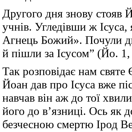
Другого дня знову стояв Й
учнів. Угледівши ж Ісуса,
Агнець Божий». Почули дво
й пішли за Ісусом” (Йо. 1,
Так розповідає нам святе 
Йоан дав про Ісуса вже пі
навчав він аж до тої хвил
його до в’язниці. Ось як 
безчесною смертю Ірод Ве