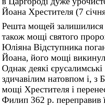
в Царгороді дуже урочист
Йоана Хрестителя (7 січня
Решта мощей залишилися в
також мощі святого пророк
Юліяна Відступника поган
Йоана, його мощі викинули
Однак деякі єрусалимські
здичавілим натовпом і, з
мощі Хрестителя і перене
Филип 362 р. переправив ї