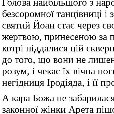
Голова найбільшого з нар
безсоромної танцівниці і 
святий Йоан стає через с
жертвою, принесеною за пр
котрі піддалися цій скверн
до того, що вони не лишень
розум, і чекає їх вічна пог
негідниця Іродіяда, і її п
А кара Божа не забарилася
законної жінки Арета пішо