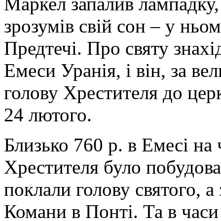
Маркел запалив лампадку, 
зрозумів свій сон – у ньо
Предтечі. Про святу знах
Емеси Уранія, і він, за ве
голову Хрестителя до церк
24 лютого.
Близько 760 р. в Емесі на
Хрестителя було побудова
поклали голову святого, а 
Комани в Понті. Та в часи