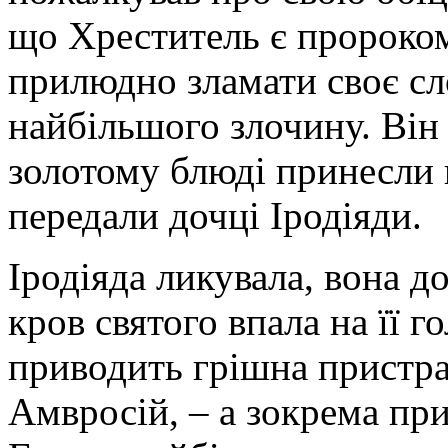
що Хреститель є пророко
прилюдно зламати своє сло
найбільшого злочину. Він 
золотому блюді принесли 
передали дочці Іродіяди.
Іродіяда ликувала, вона д
кров святого впала на її г
приводить грішна пристра
Амвросій, – а зокрема пр