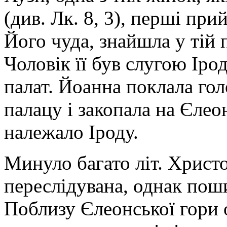
(див. Лк. 8, 3), перші пр
Його чуда, знайшла у тій 
Чоловік її був слугою Іро
палат. Йоанна поклала гол
палацу і закопала на Єлеон
належало Іроду.
Минуло багато літ. Христов
переслідувана, однак поши
Поблизу Єлеонської гори 