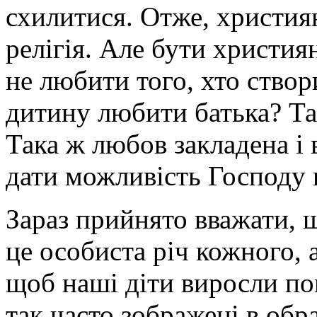
схилитися. Отже, христия
релігія. Але бути христи
не любити того, хто ство
дитину любити батька? Та 
Така ж любов закладена і
дати можливість Господу 
Зараз прийнято вважати, 
це особиста річ кожного, 
щоб наші діти виросли по
так часто зображені в обр