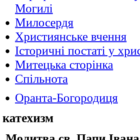
Могилі
Милосердя
Християнське вчення
Історичні постаті у хри
Митецька сторінка
Спільнота
Оранта-Богородиця
катехизм
Молитва св.
Папи Івана