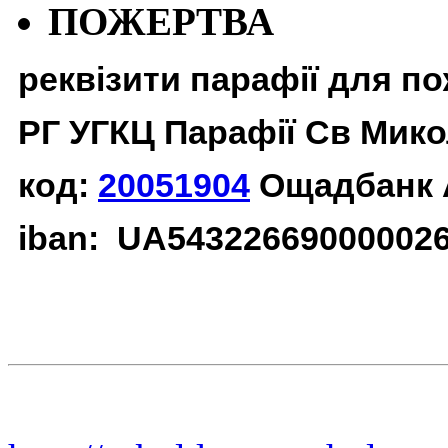
ПОЖЕРТВА
реквізити парафії для п
РГ УГКЦ Парафії Св Мико
код:
20051904
Ощадбанк 
iban: UA54322669000002