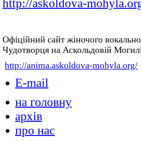
http://askoldova-mohyla.or
Офіційний сайт жіночого вокальн
Чудотворця на Аскольдовій Могил
http://anima.askoldova-mohyla.org/
E-mail
на головну
архів
про нас