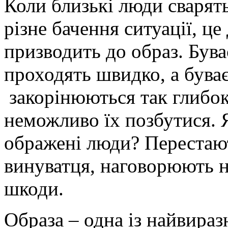
Коли близькі люди сварят
різне бачення ситуації, це
призводить до образ. Бува
проходять швидко, а буває
закорінюються так глибо
неможливо їх позбутися. 
ображені люди? Перестают
винуватця, наговорюють на
шкоди.
Образа – одна із найвираз