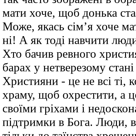
мати хоче, щоб донька ста
Може, якась сім’я хоче ма
ні! А як тоді навчити люд
Хто бачив ревного христи
барах у нетверезому стані
Християни - це не всі ті,
храму, щоб охрестити, а це
своїми гріхами і недоско
підтримки в Бога. Люди, 
тільки до таїнства хрещен