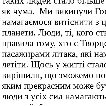
таких людей стало більше 
як чума. Ми викинули Гос
намагаємося витіснити з ці
планети. Люди, ті, кого с
правила тому, хто є Творц
пасажирами літака, які на
летіти. Щось у житті стал
вирішили, що зможемо пока
яким прекрасним може бут
люди з усіх сил намагают