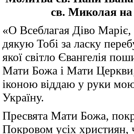
св. Миколая на
«О Всеблагая Діво Маріє,
дякую Тобі за ласку перебу
якої світло Євангелія поши
Мати Божа і Мати Церкви
іконою віддаю у руки мою
Україну.
Пресвята Мати Божа, пок
Покровом усіх християн, ч