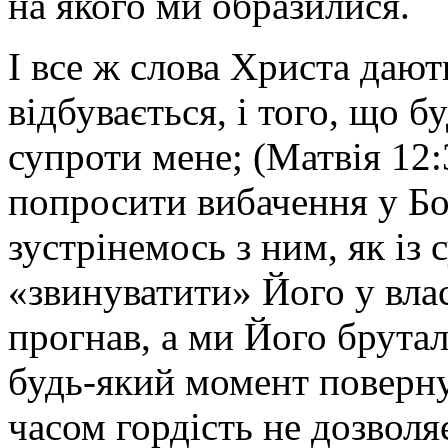
на якого ми образилися.
І все ж слова Христа дають
відбувається, і того, що б
супроти мене; (Матвія 12
попросити вибачення у Бог
зустрінемось з ним, як із
«звинуватити» Його у влас
прогнав, а ми Його брут
будь-який момент повернут
часом гордість не дозволя