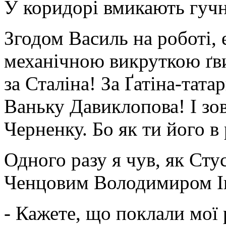
У коридорі вмикають гуч
Згодом Василь на роботі,
механічною викруткою ґви
за Сталіна! За Ґатіна-тат
Ваньку Давиклопова! І зов
Черненку. Бо як ти його в
Одного разу я чув, як Сту
Ченцовим Володимиром І
- Кажете, що поклали мої 