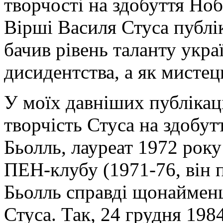
творчості на здобуття Ноб
Вірші Василя Стуса публі
бачив рівень таланту укра
дисидентства, а як мистец
У моїх давніших публікаці
творчість Стуса на здобут
Бьолль, лауреат 1972 рок
ПЕН-клубу (1971-76, він п
Бьолль справді щонайменш
Стуса. Так, 24 грудня 198