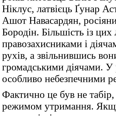
Ніклус, латвієць Ґунар Ас
Ашот Навасардян, росіян
Бородін. Більшість із ци
правозахисниками і діяча
рухів, а звільнившись вон
громадськими діячами. У 
особливо небезпечними р
Фактично це був не табір
режимом утримання. Якщо