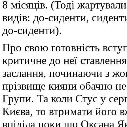
8 місяців. (Тоді жартувал
видів: до-сиденти, сиденти
до-сиденти).
Про свою готовність всту
критичне до неї ставлення
заслання, починаючи з жо
прізвище кияни обачно не
Групи. Та коли Стус у сер
Києва, то втримати його вж
вціліла поки що Оксана Я