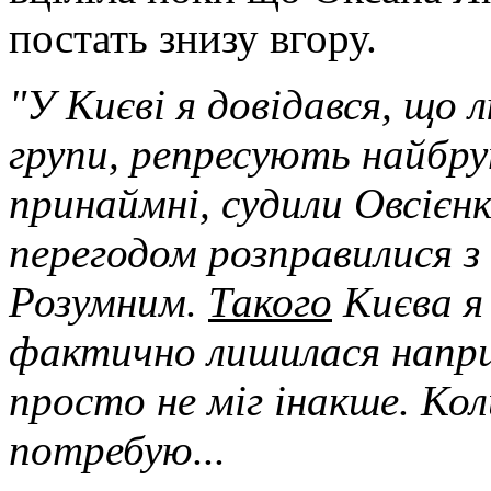
постать знизу вгору.
"У Києві я довідався, що л
групи, репресують найбру
принаймні, судили Овсієн
перегодом розправилися з
Розумним.
Такого
Києва я 
фактично лишилася наприз
просто не міг інакше. Ко
потребую...