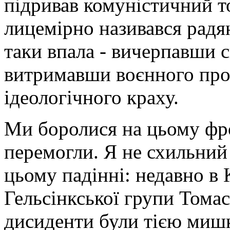
підривав комуністичний т
лицемірно називався радя
таки впала - вичерпавши с
витримавши воєнного про
ідеологічного краху.
Ми боролися на цьому фрон
перемогли. Я не схильний
цьому падінні: недавно в 
Гельсінкської групи Томас
дисиденти були тією мишко