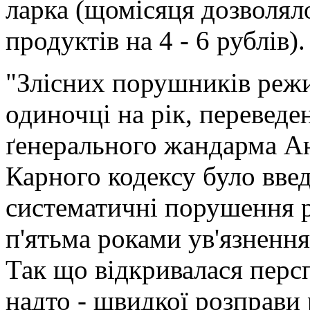
ларка (щомісяця дозволял
продуктів на 4 - 6 рублів).
"Злісних порушників режи
одиночці на рік, переведе
ґенерального жандарма Ан
Карного кодексу було введ
систематичні порушення 
п'ятьма роками ув'язнення
Так що відкривалася персп
надто - швидкої розправи