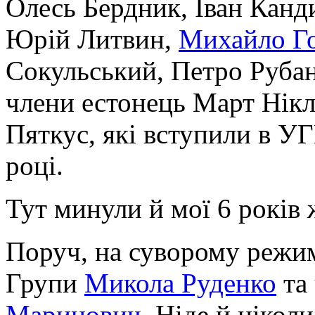
Олесь Бердник, Іван Канд
Юрій Литвин,
Михайло Г
Сокульський, Петро Рубан,
члени естонець Март Нікл
Пяткус, які вступили в УГ
році.
Тут минули й мої 6 років 
Поруч, на суворому режим
Групи
Микола Руденко
та
Маринович
. Ніде й нікол