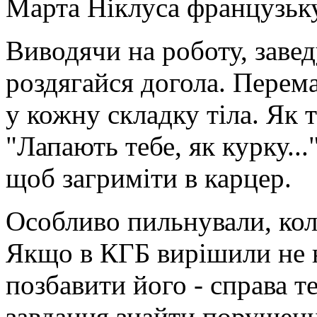
Марта Ніклуса французьку
Виводячи на роботу, завед
роздягайся догола. Перем
у кожну складку тіла. Як 
"Лапають тебе, як курку...
щоб загриміти в карцер.
Особливо пильнували, ко
Якщо в КГБ вирішили не н
позбавити його - справа т
завдання знайти порушенн