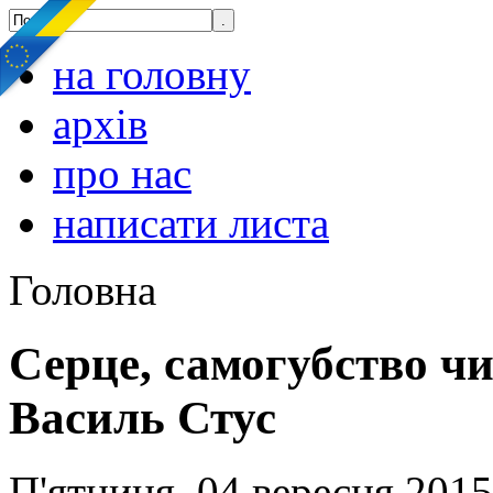
на головну
архів
про нас
написати листа
Головна
Серце, самогубство ч
Василь Стус
П'ятниця, 04 вересня 2015