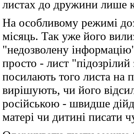
листах до дружини лише к
На особливому режимі доз
місяць. Так уже його вили
"недозволену інформацію",
просто - лист "підозрілий 
посилають того листа на п
вирішують, чи його відси
російською - швидше дійде
матері чи дитині писати