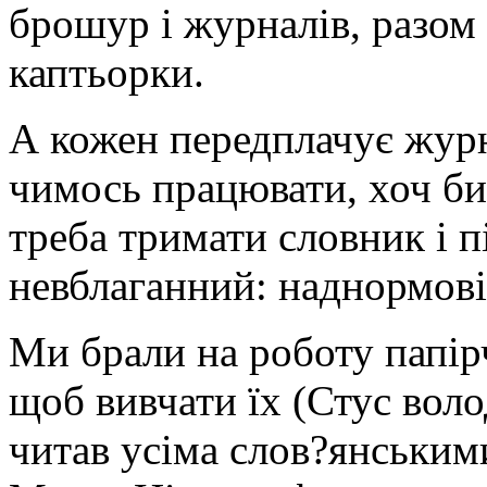
брошур і журналів, разом 
каптьорки.
А кожен передплачує журн
чимось працювати, хоч би
треба тримати словник і 
невблаганний: наднормові
Ми брали на роботу папі
щоб вивчати їх (Стус воло
читав усіма слов?янським