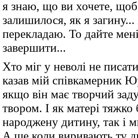
я знаю, що ви хочете, щоб
залишилося, як я загину...
перекладаю. То дайте мен
завершити...
Хто міг у неволі не писат
казав мій співкамерник Ю
якщо він має творчий зад
твором. І як матері тяжко
народжену дитину, так і м
А ще коли виривають ту д