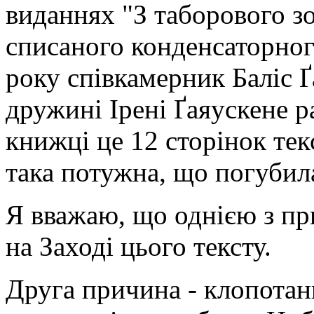
виданнях "З таборового зо
списаного конденсаторног
року співкамерник Баліс Ґ
дружині Ірені Ґаяускене р
книжці це 12 сторінок текс
така потужна, що погубил
Я вважаю, що однією з пр
на Заході цього тексту.
Друга причина - клопотан