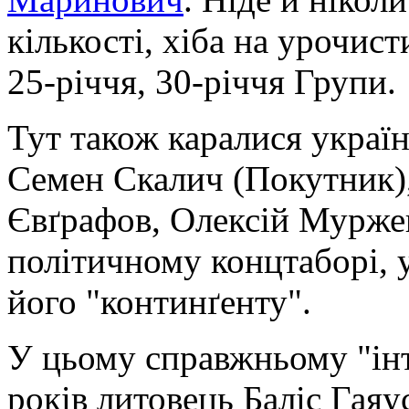
кількості, хіба на урочист
25-річчя, 30-річчя Групи.
Тут також каралися украї
Семен Скалич (Покутник)
Євґрафов, Олексій Муржен
політичному концтаборі, 
його "континґенту".
У цьому справжньому "інт
років литовець Баліс Гаяу