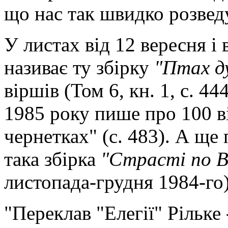
що нас так швидко розвед
У листах від 12 вересня і
називає ту збірку
"Птах д
віршів (Том 6, кн. 1, с. 444
1985 року пише про 100 ві
чернетках" (с. 483). А ще 
така збірка
"Страсті по В
листопада-грудня 1984-го)
"Переклав "Елегії" Рільке 