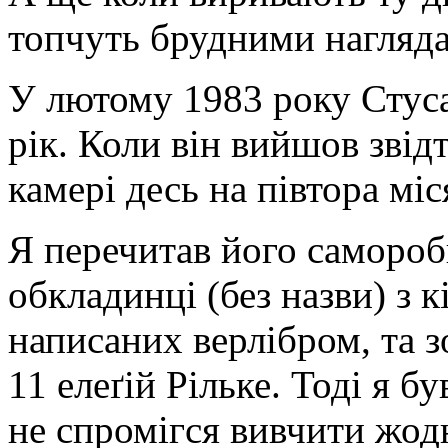
топчуть брудними нагляда
У лютому 1983 року Стуса
рік. Коли він вийшов звідт
камері десь на півтора міс
Я перечитав його самороб
обкладинці (без назви) з 
написаних верлібром, та 
11 елеґій Рільке. Тоді я б
не спромігся вивчити жодн