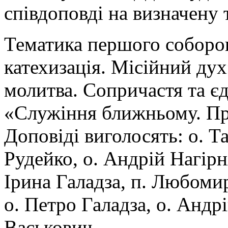
співдоповді на визначену 
Тематика першого соборов
катехизація. Місійний дух»
молитва. Сопричастя та єд
«Служіння ближньому. Пр
Доповіді виголосять: о. Т
Рудейко, о. Андрій Нагірн
Ірина Галадза, п. Любоми
о. Петро Галадза, о. Андр
Васькович.