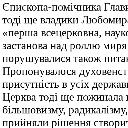
Єпископа-помічника Глав
тоді ще владики Любомира
«перша всецерковна, наук
застанова над роллю миря
порушувалися також питан
Пропонувалося духовенств
присутність в усіх держав
Церква тоді ще пожинала 
більшовизму, радикалізму,
прийняли рішення створи