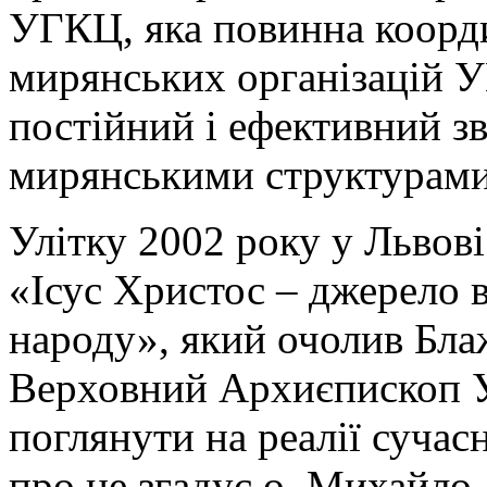
УГКЦ, яка повинна коорди
мирянських організацій У
постійний і ефективний зв
мирянськими структурами
Улітку 2002 року у Львові
«Ісус Христос – джерело 
народу», який очолив Бл
Верховний Архиєпископ У
поглянути на реалії сучас
про це згадує о. Михайло 