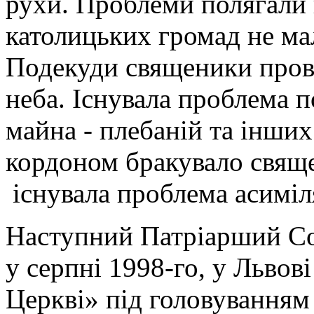
рухи. Проблеми полягали в
католицьких громад не ма
Подекуди священики пров
неба. Існувала проблема 
майна - плебаній та інших
кордоном бракувало свящ
існувала проблема асиміля
Наступний Патріарший Соб
у серпні 1998-го, у Львові
Церкві» під головуванням