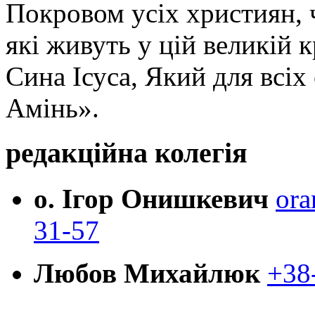
Покровом усіх християн, ч
які живуть у цій великій к
Сина Ісуса, Який для всі
Амінь».
редакційна колегія
о. Ігор Онишкевич
ora
31-57
Любов Михайлюк
+38