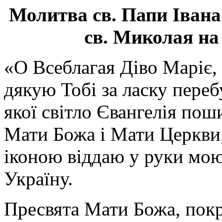
Молитва св.
Папи Івана
св. Миколая на
«О Всеблагая Діво Маріє,
дякую Тобі за ласку перебу
якої світло Євангелія поши
Мати Божа і Мати Церкви
іконою віддаю у руки мою
Україну.
Пресвята Мати Божа, пок