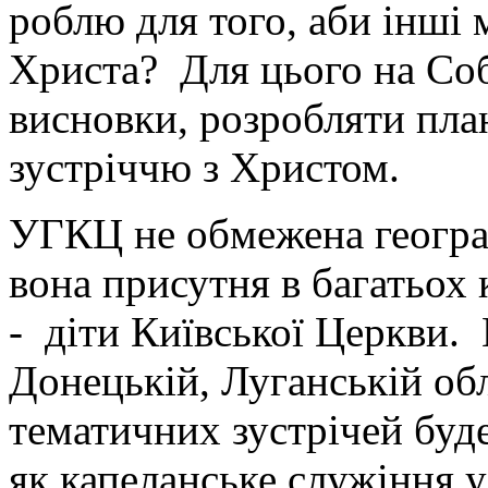
роблю для того, аби інші 
Христа? Для цього на Соб
висновки, розробляти пла
зустріччю з Христом.
УГКЦ не обмежена геогра
вона присутня в багатьох к
- діти Київської Церкви.
Донецькій, Луганській обл
тематичних зустрічей буд
як капеланське служіння у