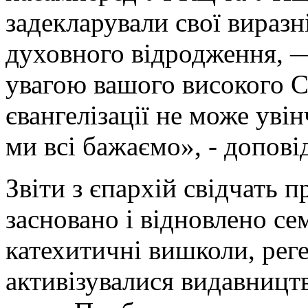
задекларували свої виразн
духовного відродження, —
увагою вашого високого Со
євангелізації не може уві
ми всі бажаємо», - доповід
Звіти з єпархій свідчать п
засновано і відновлено се
катехитичні вишколи, реге
активізувалися видавництв