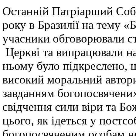
Останній Патріарший Собо
року в Бразилії на тему «
учасники обговорювали ст
Церкві та випрацювали на
ньому було підкреслено, 
високий моральний автори
завданням богопосвячених
свідчення сили віри та Бож
цього, як ідеться у постс
богопосвяченим особам н