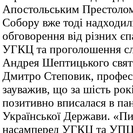
Апостольським Престолом
Собору вже тоді надходил
обговорення від різних єп
УГКЦ та проголошення с
Андрея Шептицького свят
Дмитро Степовик, професо
зауважив, що за шість рок
позитивно вписалася в па
Української Держави. «Пи
насамперед УГКЦ та УПЦ К