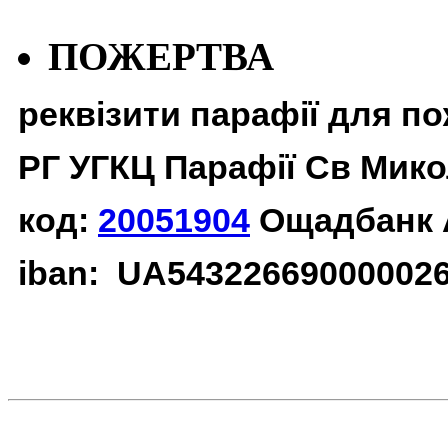
ПОЖЕРТВА
реквізити парафії для п
РГ УГКЦ Парафії Св Мико
код:
20051904
Ощадбанк 
iban: UA54322669000002