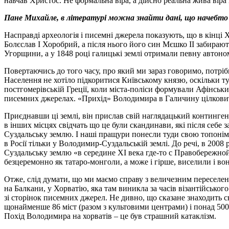
навчав Христос. Не формальна віра, а дійсно реальна жива віра
Пане Михайле, в літературі можна знайти дані, що начебто у
Насправді археологія і писемні джерела показують, що в кінц
Болєслав І Хоробрий, а після нього його син Мєшко ІІ забирают
Угорщини, а у 1848 році галицькі землі отримали певну автоном
Повертаючись до того часу, про який ми зараз говоримо, потрі
Населення не хотіло підкоритися Київському князю, оскільки ту
постгомерівській Греції, коли міста-поліси формували Афінський
писемних джерелах. «Прихід» Володимира в Галичину цілковито 
Приєднавши ці землі, він прислав свій наглядацький контингент
в інших місцях свідчать що це були скандинави, які після се
Суздальську землю. І наші пращури понесли туди свою топонімік
в Росії тільки у Володимир-Суздальській землі. До речі, в 20
Суздальську землю «в середине ХІ века где-то с Правобережно
безцеремонно як татаро-монголи, а може і гірше, виселили і вон
Отже, слід думати, що ми маємо справу з величезним переселе
на Балкани, у Хорватію, яка там виникла за часів візантійського
зі сторінок писемних джерел. Не дивно, що сказане знаходить с
щонайменше 86 міст (разом з культовими центрами) і понад 500 с
Похід Володимира на хорватів – це був страшний катаклізм.