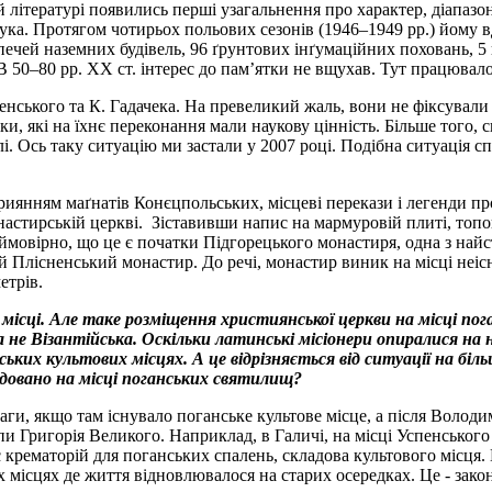
ій літературі появились перші узагальнення про характер, діапа
ука. Протягом чотирьох польових сезонів (1946–1949 рр.) йому вд
ечей наземних будівель, 96 ґрунтових інґумаційних поховань, 5 к
В 50–80 рр. ХХ ст. інтерес до пам’ятки не вщухав. Тут працювало
енського та К. Гадачека. На превеликий жаль, вони не фіксували
и, які на їхнє переконання мали наукову цінність. Більше того, с
 Ось таку ситуацію ми застали у 2007 році. Подібна ситуація спо
сприянням маґнатів Конєцпольських, місцеві перекази і легенди 
настирській церкві. Зіставивши напис на мармуровій плиті, топо
ймовірно, що це є початки Підгорецького монастиря, одна з най
 Плісненський монастир. До речі, монастир виник на місці неіс
етрів.
 місці. Але таке розміщення християнської церкви на місці пог
 а не Візантійська. Оскільки латинські місіонери опиралися н
ких культових місцях. А це відрізняється від ситуації на біл
удовано на місці поганських святилищ?
ваги, якщо там існувало поганське культове місце, а після Воло
и Григорія Великого. Наприклад, в Галичі, на місці Успенського
є крематорій для поганських спалень, складова культового місця.
х місцях де життя відновлювалося на старих осередках. Це - закон