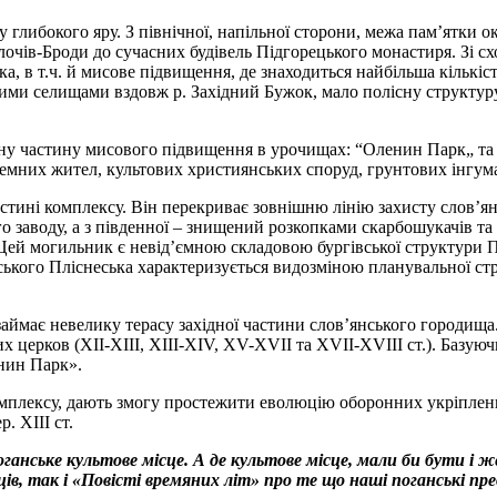
 глибокого яру. З північної, напільної сторони, межа пам’ятки 
лочів-Броди до сучасних будівель Підгорецького монастиря. Зі с
а, в т.ч. й мисове підвищення, де знаходиться найбільша кількіс
ними селищами вздовж р. Західний Бужок, мало полісну структуру
ну частину мисового підвищення в урочищах: “Оленин Парк„ та 
аземних жител, культових християнських споруд, грунтових інгу
стині комплексу. Він перекриває зовнішню лінію захисту слов’янс
о заводу, а з південної – знищений розкопками скарбошукачів та 
». Цей могильник є невід’ємною складовою бургівської структури 
ського Пліснеська характеризується видозміною планувальної стр
займає невелику терасу західної частини слов’янського городища
 церков (ХІІ-ХІІІ, ХІІІ-ХIV, XV-XVII та XVII-XVIII ст.). Базуючи
енин Парк».
омплексу, дають змогу простежити еволюцію оборонних укріплень
р. ХІІІ ст.
анське культове місце. А де культове місце, мали би бути і же
ів, так і «Повісті времяних літ» про те що наші поганські пр