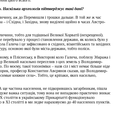
ення цього всього.
 Наскільки археологія підтверджує такі дані?
личину, аж до Перемишля і трошки дальше. В той же ж час
– і Східна, і Західна, знову виділені щойно в часах Австро-
ичини, тобто для тодішньої Великої Хорватії (нехрещеної).
е перебувало у процесі становлення держави, як колись було у
а Галича і це зафіксовано в східних, візантійських та західних
у, основою якої були міста-держави, тобто поліси.
ному, в Пліснеську, в Викторові коло Галича, поблизу Збаража і
мир Великий насильно переселив з цих земель у Володимир-
о моєму, такої топоніміки – назв сіл і міст немає більше ніде
історик, професор Константин Авєрянов сказав, що Володимир-
симые княжие села». Тобто, це кріпаки, яких насильно,
 ще частина населення, не підкорившись загарбникам, пішла
ся дуже важка ситуація, тому вона не випадково практично зникає
і Х століття в українському Прикарпатті функціонувало
о в ХІ столітті в ми ледве нараховуємо до 40 населених пунктів.