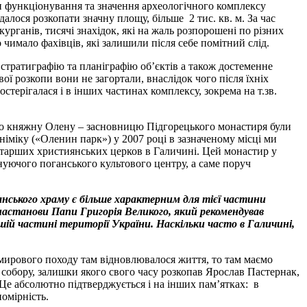
зон функціонування та значення археологічного комплексу
алося розкопати значну площу, більше 2 тис. кв. м. За час
урганів, тисячі знахідок, які на жаль розпорошені по різних
 чимало фахівців, які залишили після себе помітний слід.
 стратиграфію та планіграфію об’єктів а також достеменне
вої розкопи вони не загортали, внаслідок чого після їхніх
стерігалася і в інших частинах комплексу, зокрема на т.зв.
про княжну Олену – засновницю Підгорецького монастиря були
німіку («Оленин парк») у 2007 році в зазначеному місці ми
старших християнських церков в Галичині. Цей монастир у
нуючого поганського культового центру, а саме поруч
анського храму є більше характерним для тієї частини
а настанови Папи Григорія Великого, який рекомендував
ьшій частині території України. Наскільки часто в Галичині,
димирового походу там відновлювалося життя, то там маємо
 собору, залишки якого свого часу розкопав Ярослав Пастернак,
 Це абсолютно підтверджується і на інших пам’ятках: в
омірність.