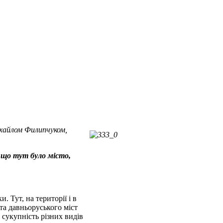
ихайлом Филипчуком,
, що тут було місто,
 Тут, на території і в
 та давньоруського міст
 сукупність різних видів