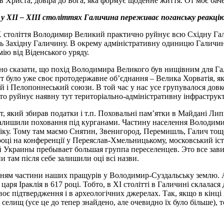
 в Христа, довіра до Бога, яка формує щоденне життя. От моє бач
 ХІІ – ХІІІ століттях Галичина переживає поганську реакцію.
і Х століття Володимир Великий практично руйнує всю Східну Га
ь Західну Галичину. В окрему адміністративну одиницю Галичина 
ію від Віденського уряду.
бно сказати, що похід Володимира Великого був нищівним для Гал
т було уже своє протодержавне об’єднання – Велика Хорватія, як
 і Пелопоннеський союзи. В той час у нас усе групувалося довкол
руйнує наявну тут територіально-адміністративну інфраструктур
, який збирав податки і т.п. Поховальні пам’ятки в Майдані Лип
бе залишили поховання під курганами. Частину населення Володи
у. Тому там маємо Снятин, Звенигород, Перемишль, Галич тощо. П
08 році на конференції у Переяслав-Хмельницькому, московський 
й Украины пребывает большая группа переселенцев. Это все зави
и там після себе залишили оці всі назви.
нням частини наших пращурів у Володимир-Суздальську землю. А
 царя Іраклія в 617 році. Тобто, в ХІ столітті в Галичині склала
воє підтвердження і в археологічних джерелах. Так, якщо в кінц
елищ (усе це до тепер знайдено, але очевидно їх було більше), т