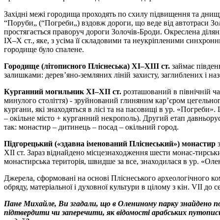
Західні межі городища проходять по схилу підвищення та днищу
“Поруби„ (“Погреби„) вздовж дороги, що веде від автотраси Зо
простягається праворуч дороги Золочів-Броди. Окреслена ділянк
ІХ–Х ст., яке, з усіма її складовими та неукріпленими синхрон
городище було спалене.
Городище (літописного Пліснеська) ХІ–ХІІІ ст.
займає півден
залишками: дерев’яно-земляних ліній захисту, заглиблених і н
Курганний могильник ХІ–ХІІ ст.
розташований в північній ча
минулого століття) - зруйнований глиняним кар’єром цегельног
кургани, які знаходяться в лісі та на пасовищі в ур. «Погреби
– окільне місто + курганний некрополь). Другий етап давньору
так: монастир – дитинець – посад – окільний город.
Підгорецький («здавна іменований Пліснеський») монастир
ХІІ ст. Зараз віднайдено місцезнаходження шести монас-тирських
монастирська територія, швидше за все, знаходилася в ур. «Ол
Джерела, сформовані на основі Пліснеського археологічного к
обряду, матеріальної і духовної культури в цілому з кін. VII до се
Пане Михайле, Ви згадали, що в Олениному парку знайдено пог
підтвердити чи заперечити, як відомості арабських путописц