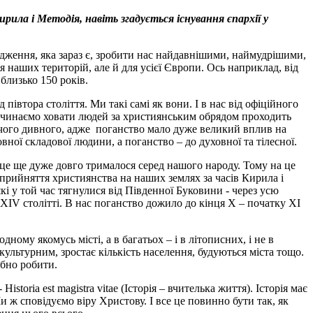
ла і Методія, навіть згадується існування єпархії у
родження, яка зараз є, зробити нас найдавнішими, наймудрішими,
для наших територій, але й для усієї Європи. Ось наприклад, від
близько 150 років.
івтора століття. Ми такі самі як вони. І в нас від офіційного
 починаємо ховати людей за християнським обрядом проходить
нічого дивного, адже поганство мало дуже великий вплив на
ої складової людини, а поганство – до духовної та тілесної.
 це ще дуже довго трималося серед нашого народу. Тому на це
 прийняття християнства на наших землях за часів Кирила і
які у той час тягнулися від Південної Буковини - через усю
 ХІV столітті. В нас поганство дожило до кінця Х – початку ХІ
ному якомусь місті, а в багатьох – і в літописних, і не в
культурним, зростає кількість населення, будуються міста тощо.
ібно робити.
istoria est magistra vitae (Історія – вчителька життя). Історія має
и ж сповідуємо віру Христову. І все це повинно бути так, як