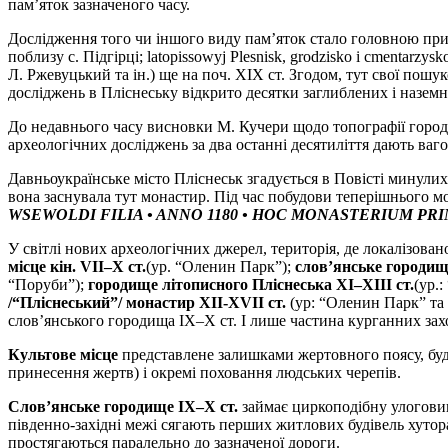
пам’яток зазначеного часу.
Дослідження того чи іншого виду пам’яток стало головною прич
поблизу с. Підгірці; latopissowyj Plesnisk, grodziskо і cmentarz
Л. Ржевуцький та ін.) ще на поч. ХІХ ст. Згодом, тут свої пошук
досліджень в Пліснеську відкрито десятки заглиблених і наземн
До недавнього часу висновки М. Кучери щодо топографії городи
археологічних досліджень за два останні десятиліття дають ваг
Давньоукраїнське місто Пліснеськ згадується в Повісті минулих 
вона заснувала тут монастир. Під час побудови теперішнього мон
WSEWOLDI FILIA • ANNO 1180 • HOC MONASTERIUM PR
У світлі нових археологічних джерел, територія, де локалізован
місце кін.
VII–X ст.
(ур. “Оленин Парк”);
слов’янське городище
“Поруби”);
городище літописного Пліснеська ХІ–ХІІІ ст.
(ур.
/“Пліснеський”/ монастир
XII-XVII ст.
(ур: “Оленин Парк” та 
слов’янського городища ІХ–Х ст. І лише частина курганних захо
Культове місце
представлене залишками жертовного поясу, буд
принесення жертв) і окремі поховання людських черепів.
Слов’янське городище ІХ–Х ст.
займає циркоподібну улоговин
південно-західні межі сягають перших житлових будівель хутора
простягаються паралельно до зазначеної дороги.