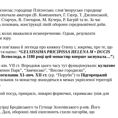
існеськ; городище Пліснесько; слов’яноруське городище
й розпочали аматори (В. Компаневич, Г. Гауер, Т. Дзелинський,
Старчук, В. Гончаров, М. Кучера, Р. Багрій та ін. За час
 поховань, конструкції ліній оборони середньовічної доби.
х колах вважалися незаперечними. Однак, результати
м зору.
м пов’язана й легенда про княжну Олену і, зокрема, про те, що
гся напис:
“GELSISSIMA PRICIPISSA HELENA M • DUCIS
 Всеволода, в 1180 році цей монастир вперше заснувала…”
).
з кін. VII ст. Впродовж цього часу тут функціонували:
культове
Оленин Парк”, “Замчисько”, “Високе городиско”,
огильник ХІ–поч. ХІІ ст.
(ур. “Поруби”) та
Підгорецький
ильник та монастир знаходяться в межах укріпленої території
.
ий посуд, прикраси, ливарні формочки, скрамасакс (ніж для
ірці Бродівського та Гутище Золочівського р-нів. Його
. Далі, оборонні лінії охоплюють схили пагорбів, що