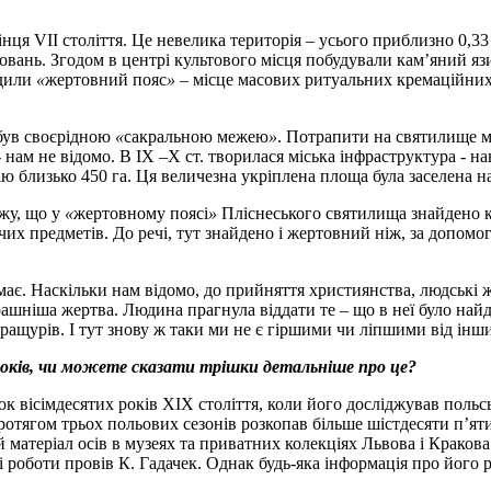
ця VІІ століття. Це невелика територія – усього приблизно 0,33 
вань. Згодом в центрі культового місця побудували кам’яний яз
удили
«
жертовний пояс
»
– місце масових ритуальних кремаційних 
був своєрідною
«
сакральною межею
»
. Потрапити на святилище мо
 - нам не відомо. В ІХ –Х ст. творилася міська інфраструктура - 
орію близько 450 га. Ця величезна укріплена площа була заселена
жу, що у
«
жертовному поясі
»
Пліснеського святилища знайдено ка
чих предметів. До речі, тут знайдено і жертовний ніж, за допо
немає. Наскільки нам відомо, до прийняття християнства, людсь
рашніша жертва. Людина прагнула віддати те – що в неї було най
ращурів. І тут знову ж таки ми не є гіршими чи ліпшими від інш
 років, чи можете сказати трішки детальніше про це?
 вісімдесятих років ХІХ століття, коли його досліджував польс
протягом трьох польових сезонів розкопав більше шістдесяти п’
ий матеріал осів в музеях та приватних колекціях Львова і Кракова
 роботи провів К. Гадачек. Однак будь-яка інформація про його р