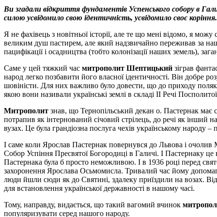
Ви згадали відкриття фундаментів Успенського собору в Гали
силою усвідомило свою ідентичність, усвідомило своє коріння
Я не фахівець з новітньої історії, але те що мені відомо, я мо
великим душ пастирем, але який надзвичайно переживав за наш
пацифікації і осадництва (тобто колонізації наших земель), зага
Саме у цей тяжкий час
митрополит Шептицький
зіграв фанта
народ легко позбавити його власної ідентичності. Він добре ро
шовіністи. Для них важливо було довести, що до приходу поляк
якою вони називали українські землі в складі ІІ Речі Посполитої,
Митрополит
знав, що Тернопільський декан о. Пастернак має с
потрапив як інтернований січовий стрілець, до речі як інший 
вузах. Це була грандіозна послуга чехів українському народу – 
І саме коли Ярослав Пастернак повернувся до Львова і очоли
Собор Успіння Пресвятої Богородиці в Галичі. І Пастернаку це 
Пастернака була б просто неможливою. І в 1936 році перед свя
захоронення Ярослава Осьмомисла. Тривалий час йому допомагав
люди йшли сюди як до Святині, здалеку приїздили на возах. Ві
для встановлення української державності в нашому часі.
Тому, направду, видається, що такий вагомий вчинок
митропол
популяризувати серед нашого народу.