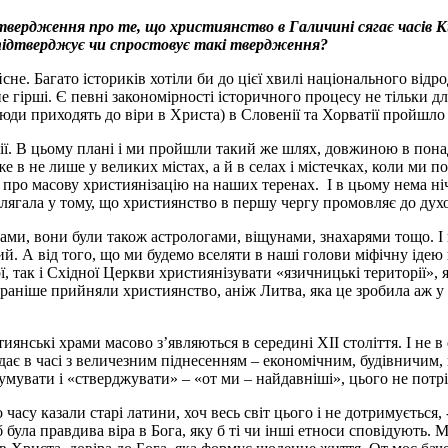
рдження про те, що християнство в Галичині сягає часів Кири
 підтверджує чи спростовує такі твердження?
сне. Багато істориків хотіли би до цієї хвилі національного від
, і не гірші. Є певні закономірності історичного процесу не тільки 
ди приходять до віри в Христа) в Словенії та Хорватії пройшло 
ї. В цьому плані і ми пройшли такий же шлях, довжиною в понад п
е в не лише у великих містах, а й в селах і містечках, коли ми
и про масову християнізацію на наших теренах. І в цьому нема 
ягала у тому, що християнство в першу чергу промовляє до духовн
ами, вони були також астрологами, віщунами, знахарями тощо. І
й. А від того, що ми будемо вселяти в наші голови міфічну ідею
ї, так і Східної Церкви християнізувати «язичницькі території», 
 раніше прийняли християнство, аніж Литва, яка це зробила аж у
нські храми масово з’являються в середині ХІІ століття. І не в од
адає в часі з величезним піднесенням – економічним, будівничим, 
мувати і «стверджувати» – «от ми – найдавніші», цього не потр
часу казали старі латини, хоч весь світ цього і не дотримується, - H
ула правдива віра в Бога, яку б ті чи інші етноси сповідують. М