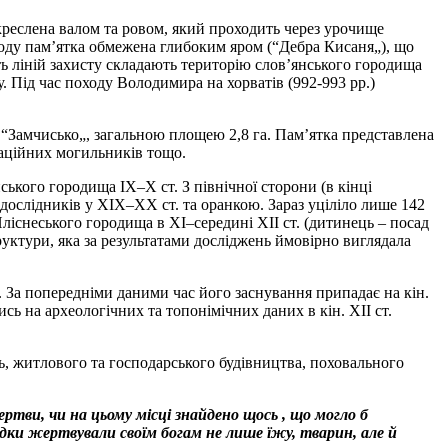
окреслена валом та ровом, який проходить через урочище
ходу пам’ятка обмежена глибоким яром (“Дебра Кисаня„), що
ть ліній захисту складають територію слов’янського городища
. Під час походу Володимира на хорватів (992-993 рр.)
“Замчисько„, загальною площею 2,8 га. Пам’ятка представлена
маційних могильників тощо.
ького городища ІХ–Х ст. З північної сторони (в кінці
дослідників у ХІХ–ХХ ст. та оранкою. Зараз уціліло лише 142
Пліснеського городища в ХІ–середині ХІІ ст. (дитинець – посад
уктури, яка за результатами досліджень ймовірно виглядала
. За попередніми даними час його заснування припадає на кін.
сь на археологічних та топонімічних даних в кін. ХІІ ст.
, житлового та господарського будівництва, поховального
ртви, чи на цьому місці знайдено щось , що могло б
едки жертвували своїм богам не лише їжу, тварин, але й