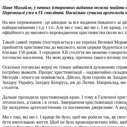
Пане Михайле, у певних історичних видання можна знайти тве
Перемишлі уже в ІХ столітті. Наскільки сучасна археологія
На моє переконання - це швидше за все видання бажаного за дій
найкрасивішими і т.д. і т.п. Але ми є такі, які ми є. І не кращі
офіційного до масового впровадження християнства (коли всі лю
Такий самий термін спостерігається і на теренах Великої Мораві
прийняття християнства до масового, коли церкви будуються уж
близько 150 років. З середини ХІІ століття ми можемо говорит
тогочасне населення. На мою думку, причина такого впливу пол
Оскільки поганські жерці не тільки займалися духовними справ
потрібно зважати. Процес християнізації – надзвичайно складни
Методія - нічого не поміняється. Дійсно, були спроби як Західно
Західну Україну, Західну Білорусь, аж до Литви. Наприклад, ми
століття.
Дальше проходила християнізація краю. І тому в Галичині христия
літописних, а також і в селах. Завершення християнізації співп
Це засвідчено археологічними та писемними джерелами. А виду
Ми є такі, які ми є. І краще би було, щоб ми робили так, як свого 
бути вчителькою життя. Щоб не було кровопролитних війн, щоб б