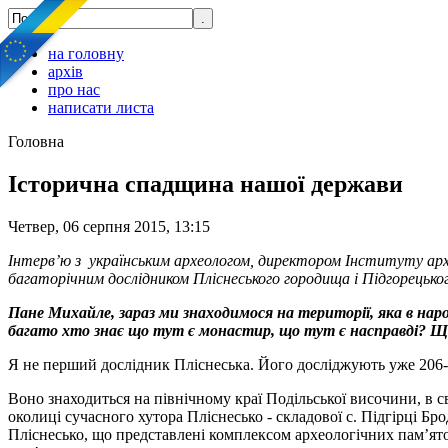
на головну
архів
про нас
написати листа
Головна
Історична спадщина нашої держави
Четвер, 06 серпня 2015, 13:15
Інтерв’ю з українським археологом, директором Інституту архе
багаторічним дослідником Пліснеського городища і Підгорецько
Пане Михайле, зараз ми знаходимося на території, яка в нар
багато хто знає що тут є монастир, що тут є насправді? Щ
Я не перший дослідник Пліснеська. Його досліджують уже 206-
Воно знаходиться на північному краї Подільської височини, в с
околиці сучасного хутора Пліснесько - складової с. Підгірці Бр
Пліснесько, що представлені комплексом археологічних пам’яток 