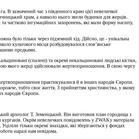
га. В зазначений час з південного краю цієї невеличкої
ичницький храм, а навколо нього звели будинки для жерців.
та частково інгумаційних захоронень, які мали форму насипу,
жна було тільки через підземний хід. Дійсно, це - унікальна
навколо культового місця розбудовувалося слов’янське
 нашими предками.
льциновані (спалені) та окремі некальциновані людські кістки,
могою якого жерці здійснювали жертвоприношення. В свою чергу
кі жертвоприношення практикувалися й в інших народів Європи.
дорожче, тобто своє життя. З прийняттям християнства, у якому
их народів Європи.
ький археолог Т. Земенцький. Він виготовив план городища з
яти курганів. Окрім невеличких повідомлень у ZWAKу матеріали
. Уціліли тільки окремі знахідки, які зберігаються у фондах
оботи наразі нам невідома.