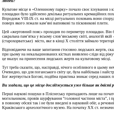
людей?
Культове місце в «Олениному парку» почало своє існування з кін
площадки було здійснено декілька ритуальних кремаційних похо
Впродовж VІІІ-ІХ ст. на місці ритуальних поховань вони спор
поверх якого лежали кам’яні вапнякові та пісковикові плити.
Цей
«
жертовний пояс
»
проходив по периметру площадки. Він 
сакральна пам’ятка у всьому слов’янському світі, аналогій якій
(старохорватське) місто, яке в кінці Х століття займало терит
Відповідаючи на ваше запитання стосовно людських жертв, ска
при цьому на некальцинованих кістках виявлено сліди від ріжу
це вказує на принесення людських жертв на культовому місці.
Тут треба сказати, що, насправді, нічого особливого в цьому 
Очевидно, що для поганського світу це, була найбільша і найст
Бог жертвується Богові, подібна практика зникає серед наших п
Ви згадали, що це місце досліджується уже більше як двісті
Перші наукові пошуки в Пліснеську припадають лише на початок
могильником, провів шурфування “головної частини міста”, і 
в повному обсязі так і не були введені в науковий обіг, а речов
Краківського археологічного музею. На початку ХХ ст. незначні