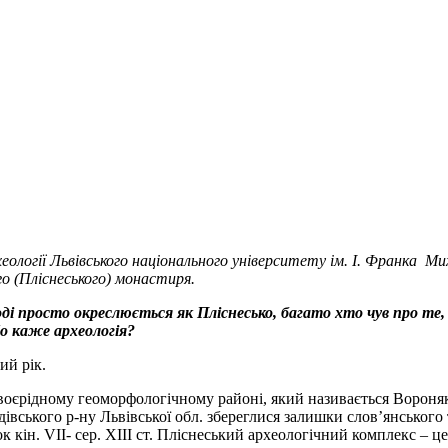
ології Львівського національного університету ім. І. Франка М
го (Пліснеського) монастиря.
оді просто окреслюється як Пліснесько, багато хто чув про те
о каже археологія?
ий рік.
воєрідному геоморфологічному районі, який називається Вороняки.
одівського р-ну Львівської обл. збереглися залишки слов’янського
кін. VII- сер. XIII ст. Пліснеський археологічний комплекс – це