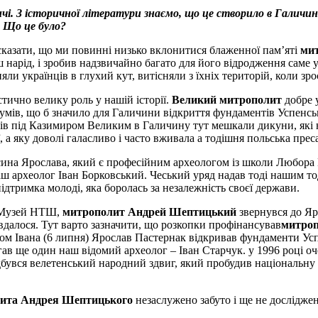
чі. З історичної літератури знаємо, що це створило в Галичин
. Що це було?
жу сказати, що ми повинні низько вклонитися блаженної пам’яті
ми
 нарід, і зробив надзвичайно багато для його відродження саме
няли українців в глухий кут, витісняли з їхніх територій, коли зр
стично велику роль у нашій історії.
Великий митрополит
добре у
зумів, що б значило для Галичини відкриття фундаментів Успенсь
ів під Казимиром Великим в Галичину тут мешкали дикуни, які н
 а яку доволі галасливо і часто вживала а тодішня польська преса 
ина Ярослава, який є професійним археологом із школи Любора Ні
наш археолог Іван Борковський. Чеський уряд надав тоді нашим то
підтримка молоді, яка боролась за незалежність своєї держави.
в Музей НТШ,
митрополит Андрей Шептицький
звернувся до Яр
вдалося. Тут варто зазначити, що розкопки профінансував
митро
том Івана (6 липня) Ярослав Пастернак відкривав фундаменти Успе
 ще один наш відомий археолог – Іван Старчук. у 1996 році оче
дбувся велетенський народний здвиг, який пробудив національну
ита Андрея Шептицького
незаслужено забуто і ще не досліджено