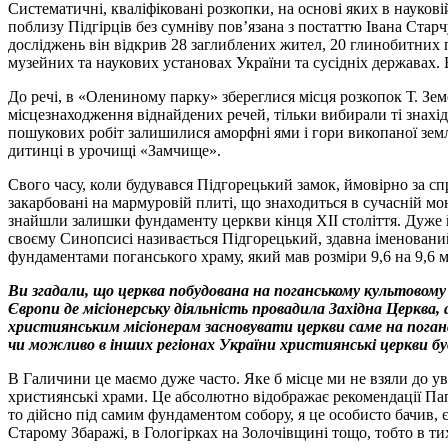
Систематичні, кваліфіковані розкопки, на основі яких в науков
поблизу Підгірців без сумніву пов’язана з постаттю Івана Старч
досліджень він відкрив 28 заглиблених жител, 20 глинобитних п
музейних та наукових установах України та сусідніх державах. 
До речі, в «Олениному парку» збереглися місця розкопок Т. Зем
місцезнаходження віднайдених речей, тільки вибирали ті знахідк
пошукових робіт залишилися аморфні ями і гори викопаної землі.
дитинці в урочищі «Замчище».
Свого часу, коли будувався Підгорецький замок, ймовірно за 
закарбовані на мармуровій плиті, що знаходиться в сучасній мо
знайшли залишки фундаменту церкви кінця ХІІ століття. Дуже 
своєму Синопсисі називається Підгорецький, здавна іменований
фундаментами поганського храму, який мав розміри 9,6 на 9,6 м
Ви згадали, що церква побудована на поганському культовому
Європи де місіонерську діяльність провадила Західна Церква,
християнським місіонерам засновувати церкви саме на погансь
чи можливо в інших регіонах України християнські церкви б
В Галичини це маємо дуже часто. Яке б місце ми не взяли до у
християнські храми. Це абсолютно відображає рекомендації Пап
то дійсно під самим фундаментом собору, я це особисто бачив, 
Старому Збаражі, в Гологірках на Золочівщині тощо, тобто в ти