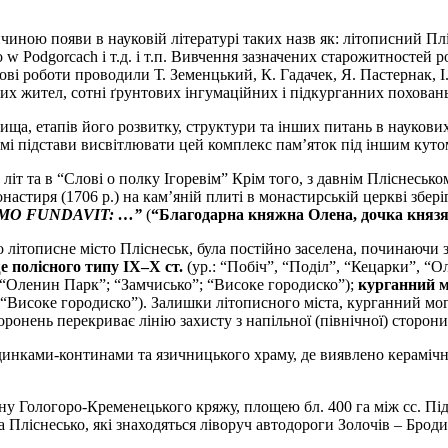
иною появи в науковій літературі таких назв як: літописний Пл
yskо w Podgorcach і т.д. і т.п. Вивчення зазначених старожитносте
ові роботи проводили Т. Земенцький, К. Гадачек, Я. Пастернак, І. 
их жител, сотні ґрунтових інгумаційних і підкурганних поховань
ща, етапів його розвитку, структури та інших питань в наукови
омі підстави висвітлювати цей комплекс пам’яток під іншим куто
літ та в “Слові о полку Ігоревім” Крім того, з давнім Пліснесько
астиря (1706 р.) на кам’яній плиті в монастирській церкві збері
IMO FUNDAVIT: …”
(
“Благодарна княжна Олена, дочка князя
о літописне місто Пліснеськ, була постійно заселена, починаючи 
 полісного типу ІХ–Х ст.
(ур.: “Побіч”, “Поділ”, “Кецарки”, “
: “Оленин Парк”; “Замчисько”; “Високе городиско”);
курганний м
“Високе городиско”). Залишки літописного міста, курганний мог
ронень перекриває лінію захисту з напільної (північної) сторони
инками-континами та язичницького храму, де виявлено керамічн
у Гологоро-Кременецького кряжу, площею бл. 400 га між сс. Підг
 Пліснесько, які знаходяться ліворуч автодороги Золочів – Броди