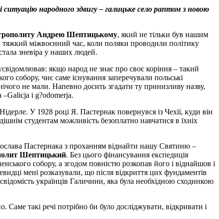
і ситуацію народного здвигу – галицьке село раптом з новою
трополиту Андрею Шептицькому
, який не тільки був нашим
 у тяжкий міжвоєнний час, коли поляки проводили політику
остала зневіра у наших людей.
свідомлював: якщо народ не знає про своє коріння – такий
кого собору, чиє саме існування заперечували польські
ічого не мали. Напевно досить згадати ту принизливу назву,
–Galicja i g?odomerja.
дерле. У 1928 році Я. Пастернак повернувся із Чехії, куди він
дішнім студентам можливість безоплатно навчатися в їхніх
ослава Пастернака з проханням віднайти нашу Святиню –
полит Шептицький
. Без цього фінансування експедиція
нського собору, а згодом повністю розкопав його і віднайшов і
видці мені розказували, що після відкриття цих фундаментів
 свідомість українців Галичини, яка була необхідною сходинкою
. Саме такі речі потрібно би було досліджувати, відкривати і